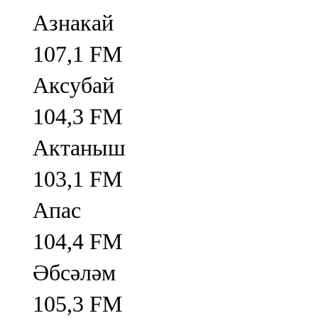
Азнакай
107,1 FM
Аксубай
104,3 FM
Актаныш
103,1 FM
Апас
104,4 FM
Әбсәләм
105,3 FM