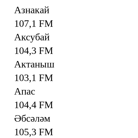
Азнакай
107,1 FM
Аксубай
104,3 FM
Актаныш
103,1 FM
Апас
104,4 FM
Әбсәләм
105,3 FM