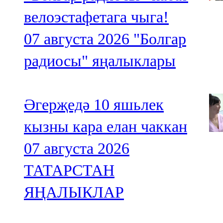
велоэстафетага чыга!
07 августа 2026
"Болгар
радиосы" яңалыклары
Әгерҗедә 10 яшьлек
кызны кара елан чаккан
07 августа 2026
ТАТАРСТАН
ЯҢАЛЫКЛАР