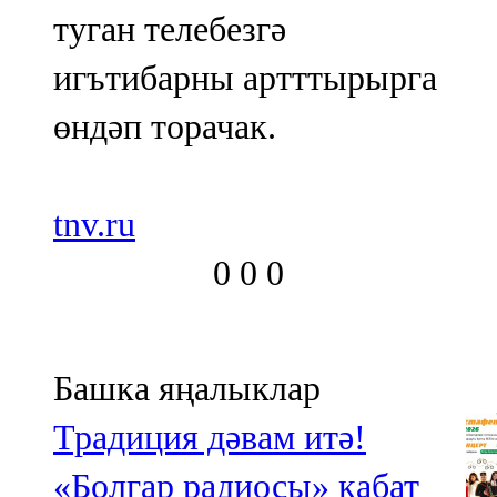
туган телебезгә
игътибарны артттырырга
өндәп торачак.
tnv.ru
0
0
0
Башка яңалыклар
Традиция дәвам итә!
«Болгар радиосы» кабат