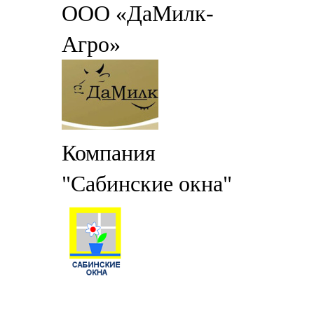
ООО «ДаМилк-
Агро»
Компания
"Сабинские окна"