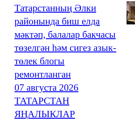
Татарстанның Әлки
районында биш елда
мәктәп, балалар бакчасы
төзелгән һәм сигез азык-
төлек блогы
ремонтланган
07 августа 2026
ТАТАРСТАН
ЯҢАЛЫКЛАР