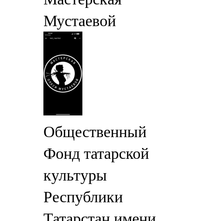
Мустаевой
Общественный
Фонд татарской
культуры
Республики
Татарстан имени