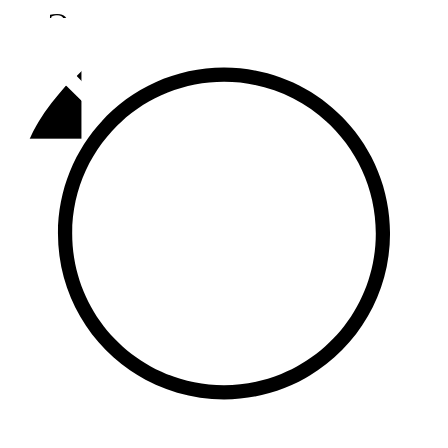
Әлмәт
92,9 FM
Базарлы матак
107,1 FM
Балык бистәсе
104,9 FM
Баулы
107,5 FM
Биләр
101,7 FM