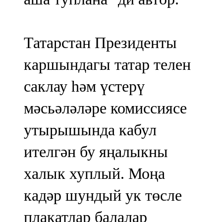
Татарстан Президенты
каршындагы татар телен
саклау һәм үстерү
мәсьәләләре комиссиясе
утырышында кабул
ителгән бу яңалыкны
халык хуплый. Моңа
кадәр шундый ук төсле
плакатлар балалар