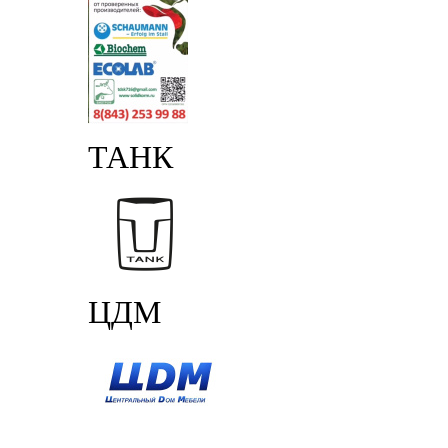
ТАНК
ЦДМ