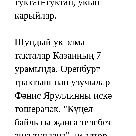
туктап-туктап, укып
карыйлар.
Шундый ук элмә
такталар Казанның 7
урамында. Оренбург
трактынннан узучылар
Фәнис Яруллинны искә
төшерәчәк. "Күңел
байлыгы җанга телебез
аша туплана" ди автор.