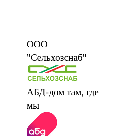
ООО
"Сельхозснаб"
АБД-дом там, где
мы