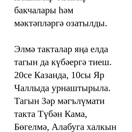
бакчалары һәм
мәктәпләргә озатылды.
Элмә такталар яңа елда
тагын да күбәергә тиеш.
20се Казанда, 10сы Яр
Чаллыда урнаштырыла.
Тагын 3әр мәгълүмати
такта Түбән Кама,
Бөгелмә, Алабуга халкын