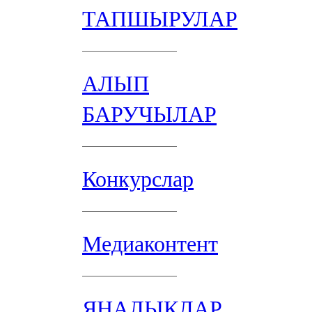
ТАПШЫРУЛАР
АЛЫП
БАРУЧЫЛАР
Конкурслар
Медиаконтент
ЯҢАЛЫКЛАР