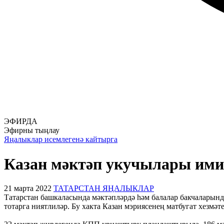
ЭФИРДА
Эфирны тыңлау
Яңалыклар исемлегенә кайтырга
Казан мәктәп укучылары имин
21 марта 2022
ТАТАРСТАН ЯҢАЛЫКЛАР
Татарстан башкаласында мәктәпләрдә һәм балалар бакчаларын
тотарга ниятлиләр. Бу хакта Казан мэриясенең матбугат хезмәте