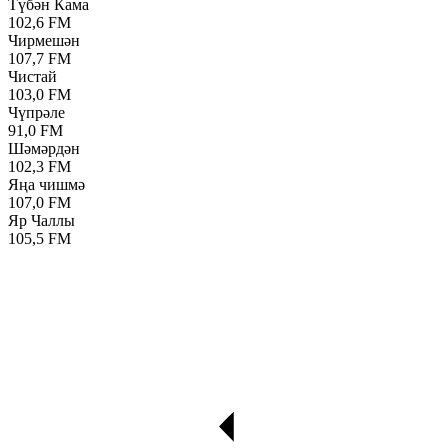
Түбән Кама
102,6 FM
Чирмешән
107,7 FM
Чистай
103,0 FM
Чүпрәле
91,0 FM
Шәмәрдән
102,3 FM
Яңа чишмә
107,0 FM
Яр Чаллы
105,5 FM