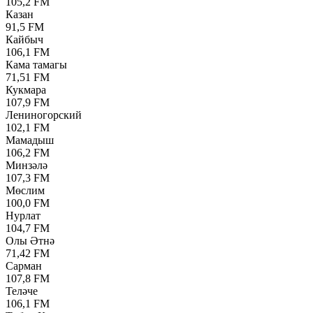
105,2 FM
Казан
91,5 FM
Кайбыч
106,1 FM
Кама тамагы
71,51 FM
Кукмара
107,9 FM
Лениногорский
102,1 FM
Мамадыш
106,2 FM
Минзәлә
107,3 FM
Мөслим
100,0 FM
Нурлат
104,7 FM
Олы Әтнә
71,42 FM
Сарман
107,8 FM
Теләче
106,1 FM