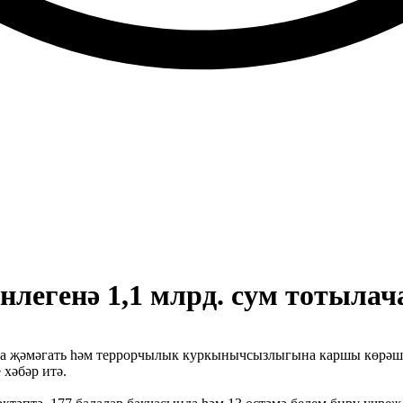
легенә 1,1 млрд. сум тотылач
да җәмәгать һәм террорчылык куркынычсызлыгына каршы көрәш 
 хәбәр итә.