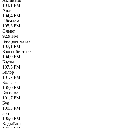
Актаныш
103,1 FM
Апас
104,4 FM
Әбсәләм
105,3 FM
Әлмәт
92,9 FM
Базарлы матак
107,1 FM
Балык бистәсе
104,9 FM
Баулы
107,5 FM
Биләр
101,7 FM
Болгар
106,0 FM
Бөгелмә
101,7 FM
Буа
100,3 FM
Зәй
106,6 FM
Кадыбаш