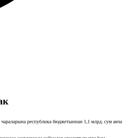
ак
чараларына республика бюджетыннан 1,1 млрд. сум акча