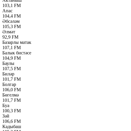
Актаныш
103,1 FM
Апас
104,4 FM
Әбсәләм
105,3 FM
Әлмәт
92,9 FM
Базарлы матак
107,1 FM
Балык бистәсе
104,9 FM
Баулы
107,5 FM
Биләр
101,7 FM
Болгар
106,0 FM
Бөгелмә
101,7 FM
Буа
100,3 FM
Зәй
106,6 FM
Кадыбаш