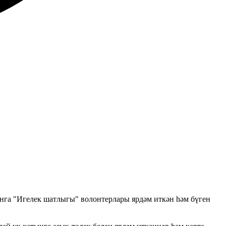
ынга "Игелек шатлыгы" волонтерлары ярдәм иткән һәм бүген