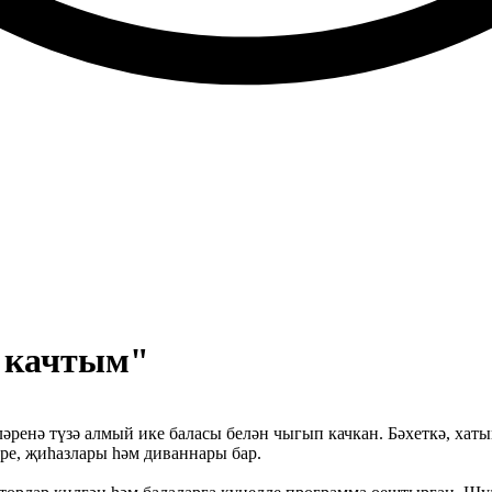
н качтым"
ренә түзә алмый ике баласы белән чыгып качкан. Бәхеткә, хат
ре, җиһазлары һәм диваннары бар.