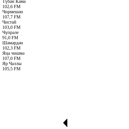
Түбән Кама
102,6 FM
Чирмешән
107,7 FM
Чистай
103,0 FM
Чүпрәле
91,0 FM
Шәмәрдән
102,3 FM
Яңа чишмә
107,0 FM
Яр Чаллы
105,5 FM