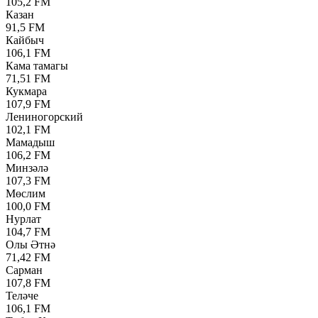
105,2 FM
Казан
91,5 FM
Кайбыч
106,1 FM
Кама тамагы
71,51 FM
Кукмара
107,9 FM
Лениногорский
102,1 FM
Мамадыш
106,2 FM
Минзәлә
107,3 FM
Мөслим
100,0 FM
Нурлат
104,7 FM
Олы Әтнә
71,42 FM
Сарман
107,8 FM
Теләче
106,1 FM