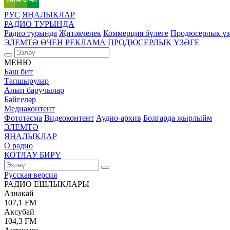
РУС
ЯҢАЛЫКЛАР
РАДИО ТУРЫНДА
Радио турында
Җитәкчелек
Коммерция бүлеге
Продюсерлык үз
ЭЛЕМТӘ ӨЧЕН
РЕКЛАМА
ПРОДЮСЕРЛЫК ҮЗӘГЕ
МЕНЮ
Баш бит
Тапшырулар
Алып баручылар
Бәйгеләр
Медиаконтент
Фототасма
Видеоконтент
Аудио-архив
Болгарда жырлыйм
ЭЛЕМТӘ
ЯҢАЛЫКЛАР
О радио
КОТЛАУ БИРҮ
Русская версия
РАДИО ЕШЛЫКЛАРЫ
Азнакай
107,1 FM
Аксубай
104,3 FM