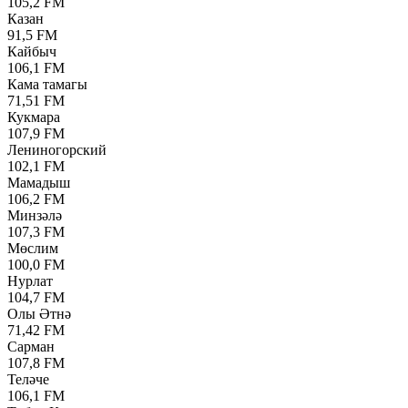
105,2 FM
Казан
91,5 FM
Кайбыч
106,1 FM
Кама тамагы
71,51 FM
Кукмара
107,9 FM
Лениногорский
102,1 FM
Мамадыш
106,2 FM
Минзәлә
107,3 FM
Мөслим
100,0 FM
Нурлат
104,7 FM
Олы Әтнә
71,42 FM
Сарман
107,8 FM
Теләче
106,1 FM