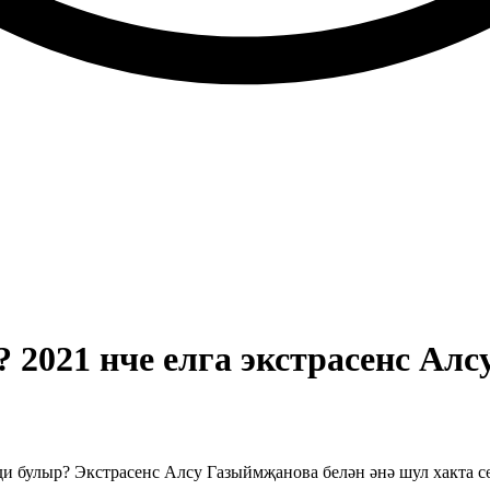
? 2021 нче елга экстрасенс А
нди булыр? Экстрасенс Алсу Газыймҗанова белән әнә шул хакта с