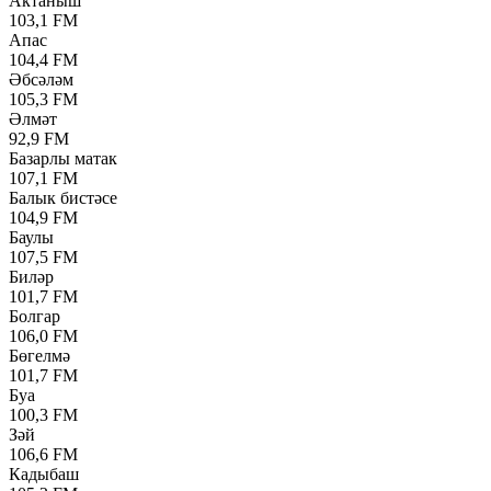
Актаныш
103,1 FM
Апас
104,4 FM
Әбсәләм
105,3 FM
Әлмәт
92,9 FM
Базарлы матак
107,1 FM
Балык бистәсе
104,9 FM
Баулы
107,5 FM
Биләр
101,7 FM
Болгар
106,0 FM
Бөгелмә
101,7 FM
Буа
100,3 FM
Зәй
106,6 FM
Кадыбаш