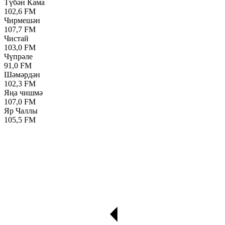
Түбән Кама
102,6 FM
Чирмешән
107,7 FM
Чистай
103,0 FM
Чүпрәле
91,0 FM
Шәмәрдән
102,3 FM
Яңа чишмә
107,0 FM
Яр Чаллы
105,5 FM