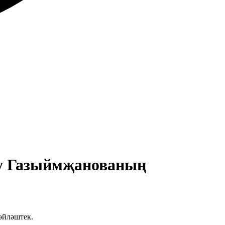
лсу Газыймҗанованың
өйләштек.