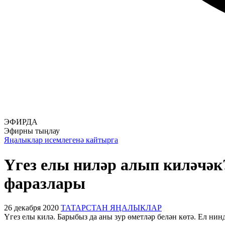
ЭФИРДА
Эфирны тыңлау
Яңалыклар исемлегенә кайтырга
Үгез елы ниләр алып киләчәк
фаразлары
26 декабря 2020
ТАТАРСТАН ЯҢАЛЫКЛАР
Үгез елы килә. Барыбыз да аны зур өметләр белән көтә. Ел ни