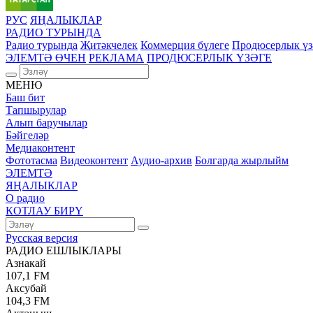
РУС
ЯҢАЛЫКЛАР
РАДИО ТУРЫНДА
Радио турында
Җитәкчелек
Коммерция бүлеге
Продюсерлык үз
ЭЛЕМТӘ ӨЧЕН
РЕКЛАМА
ПРОДЮСЕРЛЫК ҮЗӘГЕ
МЕНЮ
Баш бит
Тапшырулар
Алып баручылар
Бәйгеләр
Медиаконтент
Фототасма
Видеоконтент
Аудио-архив
Болгарда жырлыйм
ЭЛЕМТӘ
ЯҢАЛЫКЛАР
О радио
КОТЛАУ БИРҮ
Русская версия
РАДИО ЕШЛЫКЛАРЫ
Азнакай
107,1 FM
Аксубай
104,3 FM