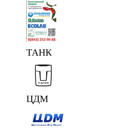
ТАНК
ЦДМ