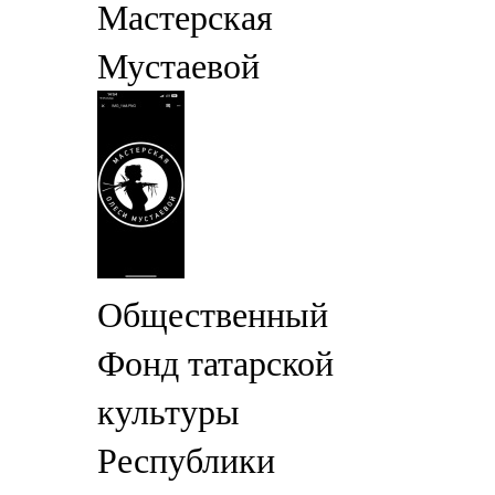
Мастерская
Мустаевой
Общественный
Фонд татарской
культуры
Республики