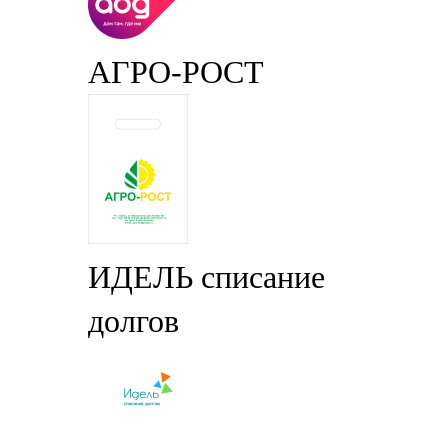
АГРО-РОСТ
ИДЕЛЬ списание
долгов