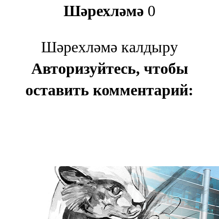
Шәрехләмә
0
Шәрехләмә калдыру
Авторизуйтесь, чтобы
оставить комментарий: