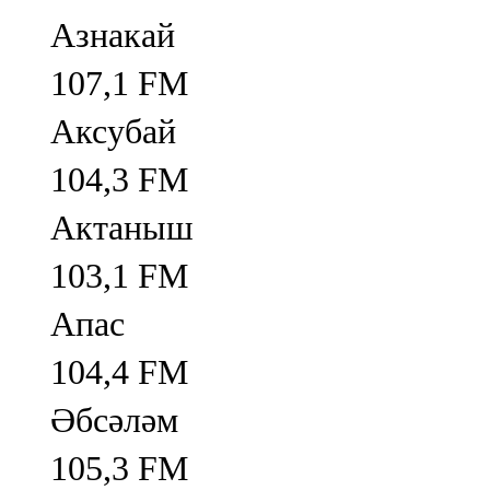
Азнакай
107,1 FM
Аксубай
104,3 FM
Актаныш
103,1 FM
Апас
104,4 FM
Әбсәләм
105,3 FM