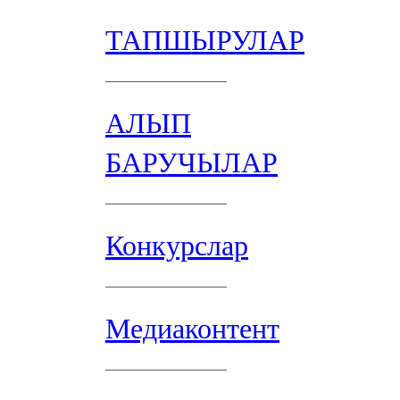
ТАПШЫРУЛАР
АЛЫП
БАРУЧЫЛАР
Конкурслар
Медиаконтент