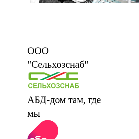
ООО
"Сельхозснаб"
АБД-дом там, где
мы