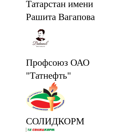
Татарстан имени
Рашита Вагапова
Профсоюз ОАО
"Татнефть"
СОЛИДКОРМ