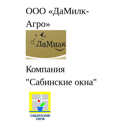
ООО «ДаМилк-
Агро»
Компания
"Сабинские окна"