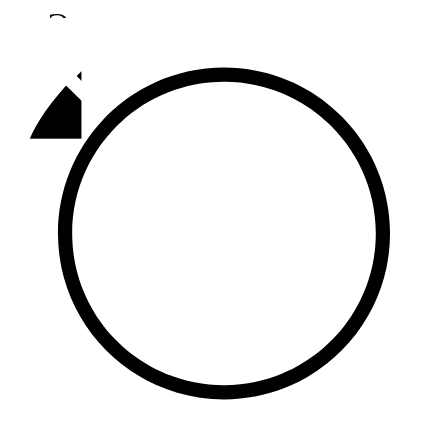
Әлмәт
92,9 FM
Базарлы матак
107,1 FM
Балык бистәсе
104,9 FM
Баулы
107,5 FM
Биләр
101,7 FM