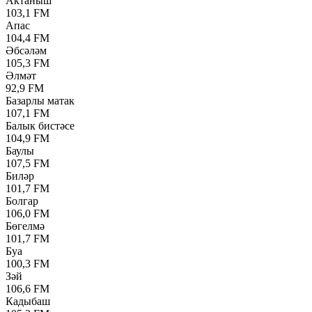
Актаныш
103,1 FM
Апас
104,4 FM
Әбсәләм
105,3 FM
Әлмәт
92,9 FM
Базарлы матак
107,1 FM
Балык бистәсе
104,9 FM
Баулы
107,5 FM
Биләр
101,7 FM
Болгар
106,0 FM
Бөгелмә
101,7 FM
Буа
100,3 FM
Зәй
106,6 FM
Кадыбаш