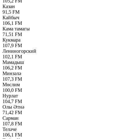
105,2 FM
Казан
91,5 FM
Кайбыч
106,1 FM
Кама тамагы
71,51 FM
Кукмара
107,9 FM
Лениногорский
102,1 FM
Мамадыш
106,2 FM
Минзәлә
107,3 FM
Мөслим
100,0 FM
Нурлат
104,7 FM
Олы Әтнә
71,42 FM
Сарман
107,8 FM
Теләче
106,1 FM