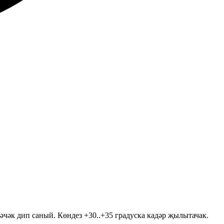
чәк дип саный. Көндез +30..+35 градуска кадәр җылытачак.