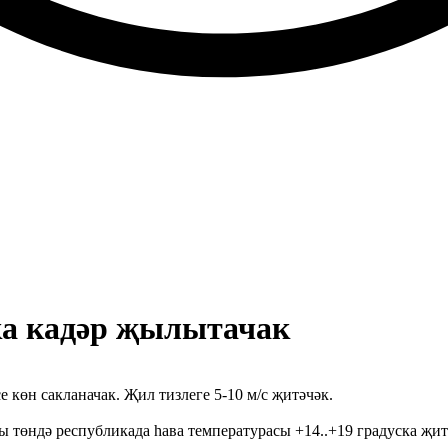
ска кадәр җылытачак
 көн сакланачак. Җил тизлеге 5-10 м/с җитәчәк.
төндә республикада һава температурасы +14..+19 градуска җитә