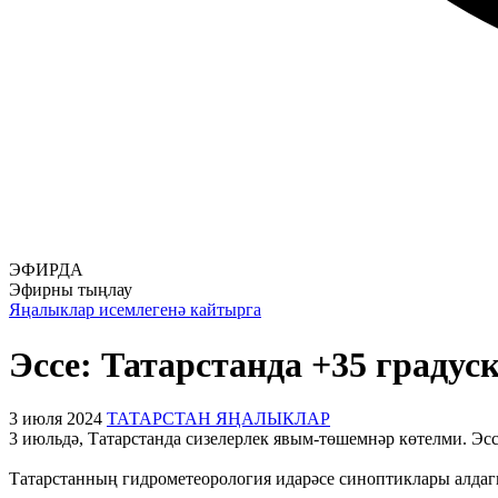
ЭФИРДА
Эфирны тыңлау
Яңалыклар исемлегенә кайтырга
Эссе: Татарстанда +35 граду
3 июля 2024
ТАТАРСТАН ЯҢАЛЫКЛАР
3 июльдә, Татарстанда сизелерлек явым-төшемнәр көтелми. Эссе
Татарстанның гидрометеорология идарәсе синоптиклары алдагы 