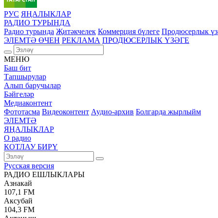
РУС
ЯҢАЛЫКЛАР
РАДИО ТУРЫНДА
Радио турында
Җитәкчелек
Коммерция бүлеге
Продюсерлык үз
ЭЛЕМТӘ ӨЧЕН
РЕКЛАМА
ПРОДЮСЕРЛЫК ҮЗӘГЕ
МЕНЮ
Баш бит
Тапшырулар
Алып баручылар
Бәйгеләр
Медиаконтент
Фототасма
Видеоконтент
Аудио-архив
Болгарда жырлыйм
ЭЛЕМТӘ
ЯҢАЛЫКЛАР
О радио
КОТЛАУ БИРҮ
Русская версия
РАДИО ЕШЛЫКЛАРЫ
Азнакай
107,1 FM
Аксубай
104,3 FM