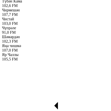
Түбән Кама
102,6 FM
Чирмешән
107,7 FM
Чистай
103,0 FM
Чүпрәле
91,0 FM
Шәмәрдән
102,3 FM
Яңа чишмә
107,0 FM
Яр Чаллы
105,5 FM