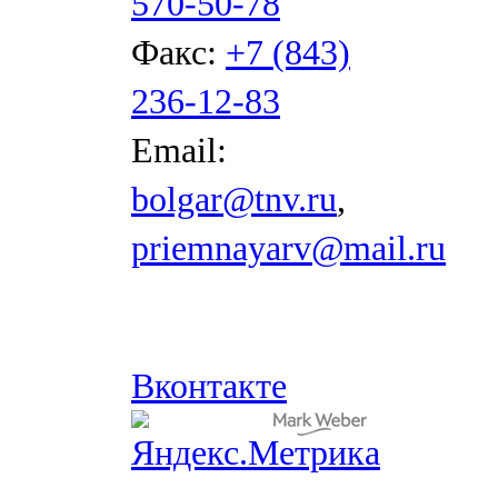
570-50-78
Факс:
+7 (843)
236-12-83
Email:
bolgar@tnv.ru
,
priemnayarv@mail.ru
Вконтакте