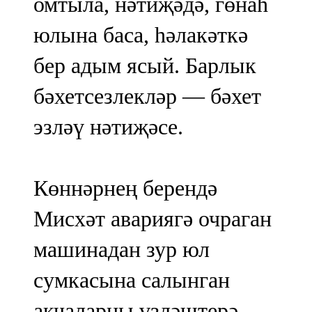
омтыла, нәтиҗәдә, гөнаһ
юлына баса, һәлакәткә
бер адым ясый. Барлык
бәхетсезлекләр — бәхет
эзләү нәтиҗәсе.
Көннәрнең берендә
Мисхәт авариягә очраган
машинадан зур юл
сумкасына салынган
акчаларны үзләштерә.