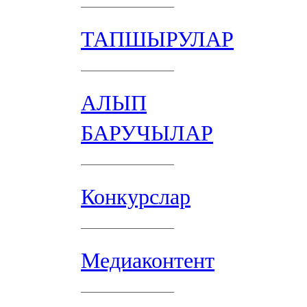
ТАПШЫРУЛАР
АЛЫП
БАРУЧЫЛАР
Конкурслар
Медиаконтент