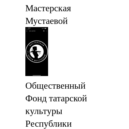
Мастерская
Мустаевой
Общественный
Фонд татарской
культуры
Республики