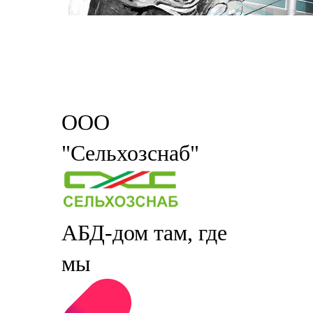
ООО
"Сельхозснаб"
АБД-дом там, где
мы