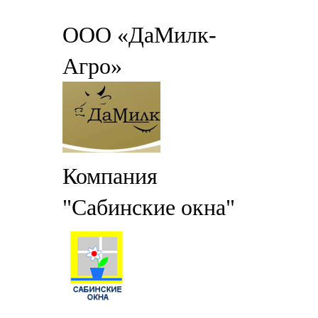
ООО «ДаМилк-
Агро»
Компания
"Сабинские окна"