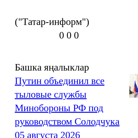
("Татар-информ")
0
0
0
Башка яңалыклар
Путин объединил все
тыловые службы
Минобороны РФ под
руководством Солодчука
05 августа 2026