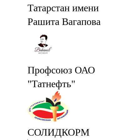
Татарстан имени
Рашита Вагапова
Профсоюз ОАО
"Татнефть"
СОЛИДКОРМ