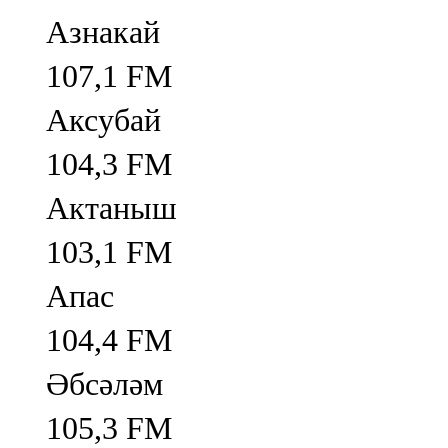
Азнакай
107,1 FM
Аксубай
104,3 FM
Актаныш
103,1 FM
Апас
104,4 FM
Әбсәләм
105,3 FM