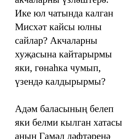
Ике юл чатында калган
Мисхәт кайсы юлны
сайлар? Акчаларны
хуҗасына кайтарырмы
яки, гөнаһка чумып,
үзендә калдырырмы?
Адәм баласының белеп
яки белми кылган хатасы
аның Гамәл дәфтәренә