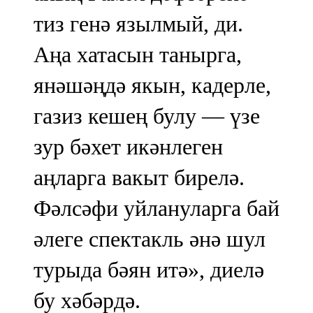
тиз генә язылмый, ди.
Аңа хатасын танырга,
янәшәңдә якын, кадерле,
газиз кешең булу — үзе
зур бәхет икәнлеген
аңларга вакыт бирелә.
Фәлсәфи уйлануларга бай
әлеге спектакль әнә шул
турыда бәян итә», диелә
бу хәбәрдә.