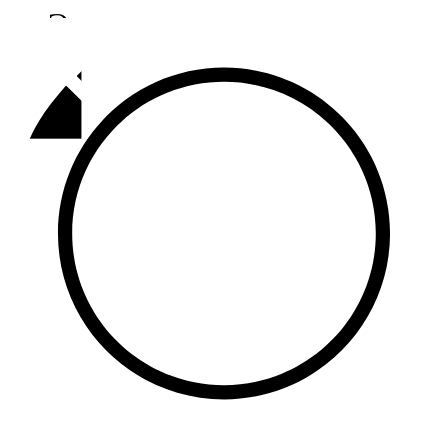
Әлмәт
92,9 FM
Базарлы матак
107,1 FM
Балык бистәсе
104,9 FM
Баулы
107,5 FM
Биләр
101,7 FM