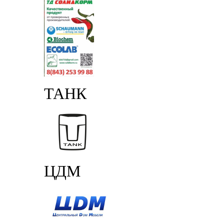
ТАНК
ЦДМ