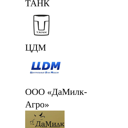
ТАНК
ЦДМ
ООО «ДаМилк-
Агро»