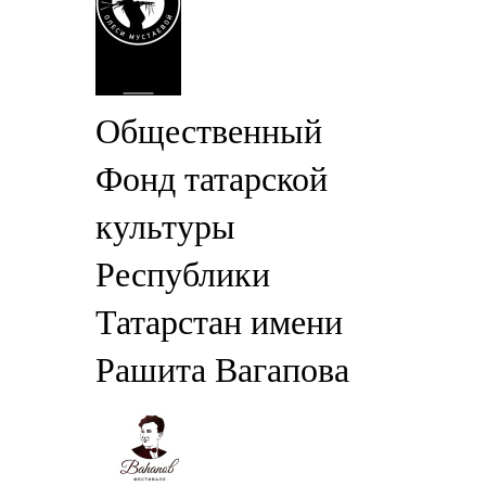
Общественный
Фонд татарской
культуры
Республики
Татарстан имени
Рашита Вагапова