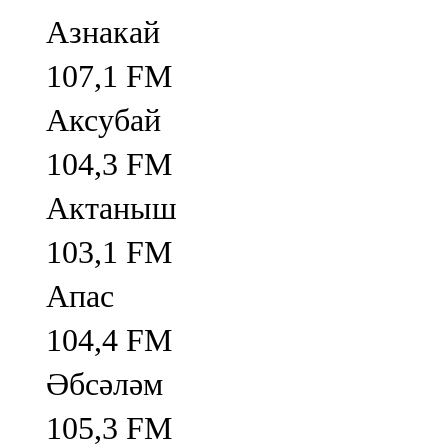
Азнакай
107,1 FM
Аксубай
104,3 FM
Актаныш
103,1 FM
Апас
104,4 FM
Әбсәләм
105,3 FM