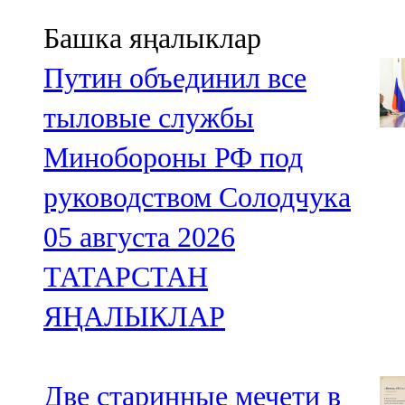
Башка яңалыклар
Путин объединил все
тыловые службы
Минобороны РФ под
руководством Солодчука
05 августа 2026
ТАТАРСТАН
ЯҢАЛЫКЛАР
Две старинные мечети в