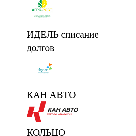
ИДЕЛЬ списание
долгов
КАН АВТО
КОЛЬЦО