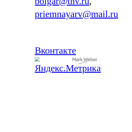
bolgar@tnv.ru
,
priemnayarv@mail.ru
Вконтакте