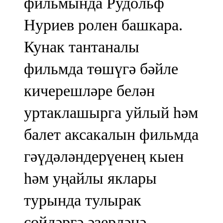
фильмында Рудольф
Нуриев ролен башкара.
Кунак тантаналы
фильмда төшүгә бәйле
кичерешләре белән
уртаклашырга уйлый һәм
балет аксакалын фильмда
гәүдәләндерүенең кыен
һәм уңайлы яклары
турында тулырак
сөйләргә әзерләнә.