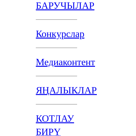
БАРУЧЫЛАР
Конкурслар
Медиаконтент
ЯҢАЛЫКЛАР
КОТЛАУ
БИРҮ