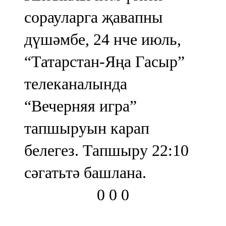
сорауларга җавапны
дүшәмбе, 24 нче июль,
“Татарстан-Яңа Гасыр”
телеканалында
“Вечерняя игра”
тапшыруын карап
белегез. Тапшыру 22:10
сәгатьтә башлана.
0
0
0