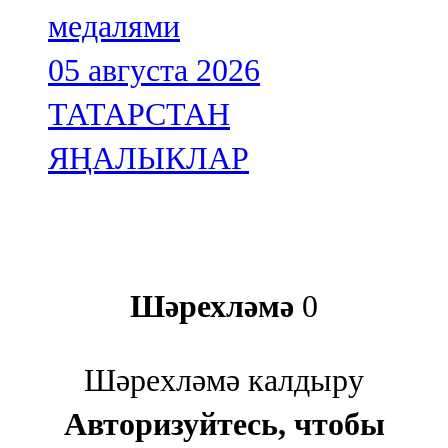
медалями
05 августа 2026
ТАТАРСТАН
ЯҢАЛЫКЛАР
Шәрехләмә
0
Шәрехләмә калдыру
Авторизуйтесь, чтобы