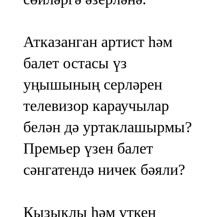
Атказанган артист һәм
балет остасы үз
уңышының серләрен
телевизор караучылар
белән дә уртаклашырмы?
Премьер үзен балет
сәнгатендә ничек бәяли?
Кызыклы һәм үткен