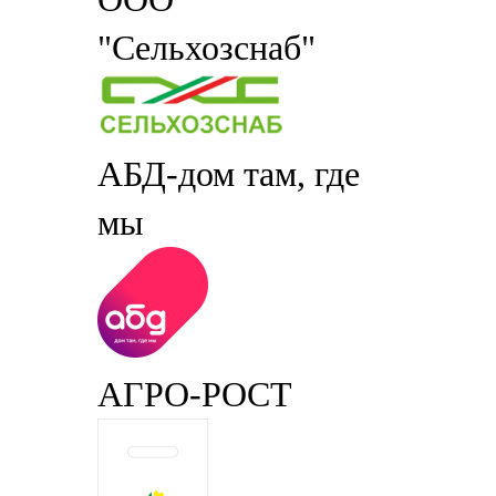
"Сельхозснаб"
АБД-дом там, где
мы
АГРО-РОСТ