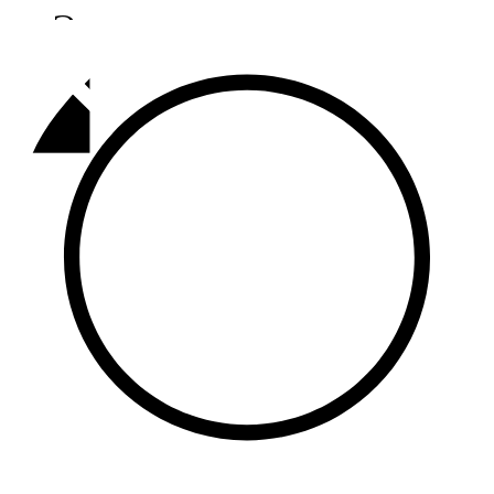
Әлмәт
92,9 FM
Базарлы матак
107,1 FM
Балык бистәсе
104,9 FM
Баулы
107,5 FM
Биләр
101,7 FM