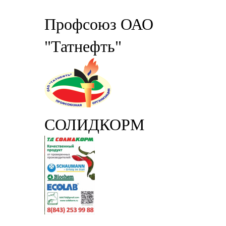
Профсоюз ОАО
"Татнефть"
СОЛИДКОРМ