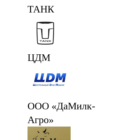
ТАНК
ЦДМ
ООО «ДаМилк-
Агро»