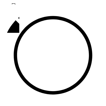
Әлмәт
92,9 FM
Базарлы матак
107,1 FM
Балык бистәсе
104,9 FM
Баулы
107,5 FM
Биләр
101,7 FM