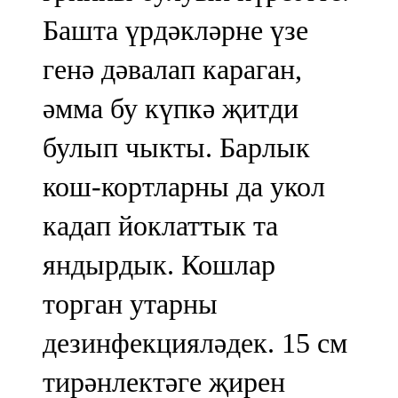
Башта үрдәкләрне үзе
генә дәвалап караган,
әмма бу күпкә җитди
булып чыкты. Барлык
кош-кортларны да укол
кадап йоклаттык та
яндырдык. Кошлар
торган утарны
дезинфекцияләдек. 15 см
тирәнлектәге җирен