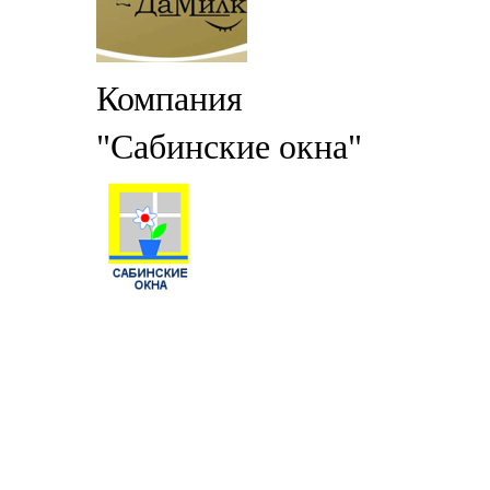
Компания
"Сабинские окна"