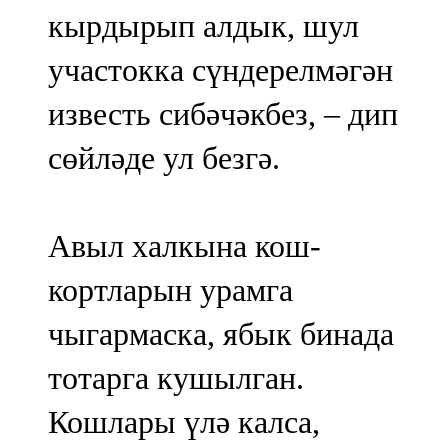
кырдырып алдык, шул
участокка сүндерелмәгән
известь сибәчәкбез, – дип
сөйләде ул безгә.
Авыл халкына кош-
кортларын урамга
чыгармаска, ябык бинада
тотарга кушылган.
Кошлары үлә калса,