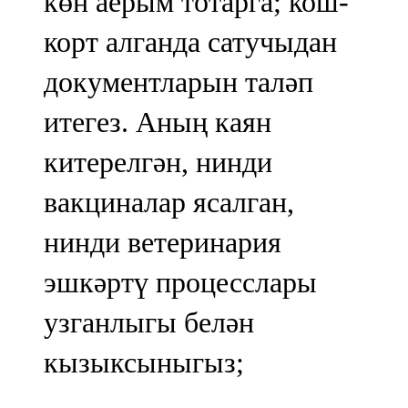
көн аерым тотарга; кош-
корт алганда сатучыдан
документларын таләп
итегез. Аның каян
китерелгән, нинди
вакциналар ясалган,
нинди ветеринария
эшкәртү процесслары
узганлыгы белән
кызыксыныгыз;