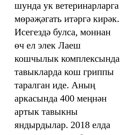
шунда ук ветеринарларга
мөрәҗәгать итәргә кирәк.
Исегездә булса, моннан
өч ел элек Лаеш
кошчылык комплексында
тавыкларда кош гриппы
таралган иде. Аның
аркасында 400 меңнән
артык тавыкны
яндырдылар. 2018 елда