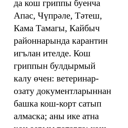
да кош гриппы буенча
Апас, Чүпрәле, Тәтеш,
Кама Тамагы, Кайбыч
районнарында карантин
игълан ителде. Кош
гриппын булдырмый
калу өчен: ветеринар-
озату документларыннан
башка кош-корт сатып
алмаска; аны ике атна