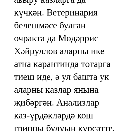
күчкән. Ветеринария
белешмәсе булган
очракта да Мөдәррис
Хәйруллов аларны ике
атна карантинда тотарга
тиеш иде, ә ул башта ук
аларны казлар янына
җибәргән. Анализлар
каз-үрдәкләрдә кош
гриппы булуын күрсәтте.