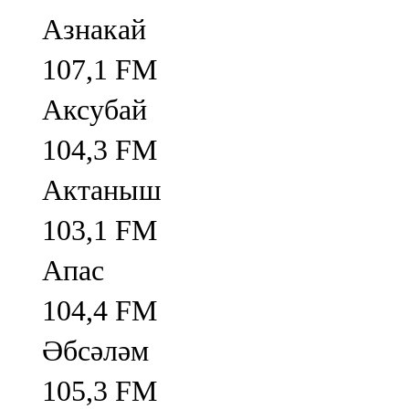
Азнакай
107,1 FM
Аксубай
104,3 FM
Актаныш
103,1 FM
Апас
104,4 FM
Әбсәләм
105,3 FM