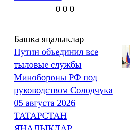
0
0
0
Башка яңалыклар
Путин объединил все
тыловые службы
Минобороны РФ под
руководством Солодчука
05 августа 2026
ТАТАРСТАН
ЯҢАЛЫКЛАР