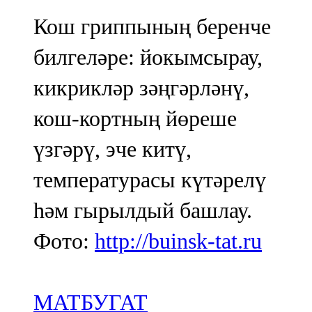
Кош гриппының беренче
билгеләре: йокымсырау,
кикрикләр зәңгәрләнү,
кош-кортның йөреше
үзгәрү, эче китү,
температурасы күтәрелү
һәм гырылдый башлау.
Фото:
http://buinsk-tat.ru
МАТБУГАТ