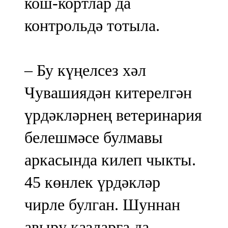
кош-кортлар да
контрольдә тотыла.
– Бу күңелсез хәл
Чувашиядән китерелгән
үрдәкләрнең ветеринария
белешмәсе булмавы
аркасында килеп чыкты.
45 көнлек үрдәкләр
чирле булган. Шуннан
авыру казларга да