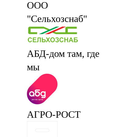
ООО
"Сельхозснаб"
АБД-дом там, где
мы
АГРО-РОСТ