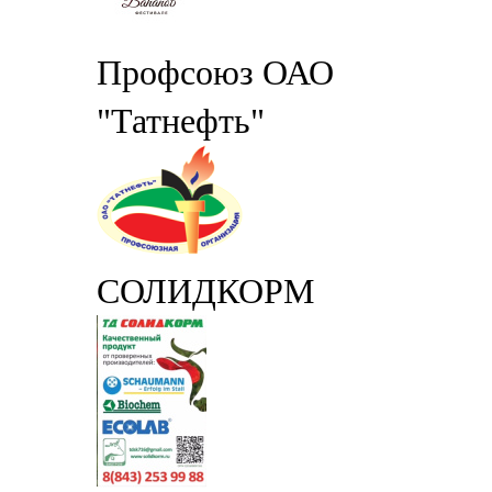
Профсоюз ОАО
"Татнефть"
СОЛИДКОРМ