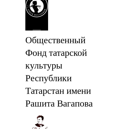
Общественный
Фонд татарской
культуры
Республики
Татарстан имени
Рашита Вагапова