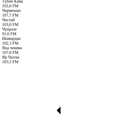
Түбән Кама
102,6 FM
Чирмешән
107,7 FM
Чистай
103,0 FM
Чүпрәле
91,0 FM
Шәмәрдән
102,3 FM
Яңа чишмә
107,0 FM
Яр Чаллы
105,5 FM