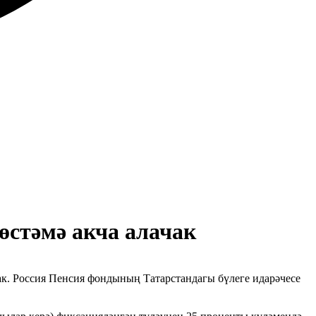
өстәмә акча алачак
ак. Россия Пенсия фондының Татарстандагы бүлеге идарәчесе