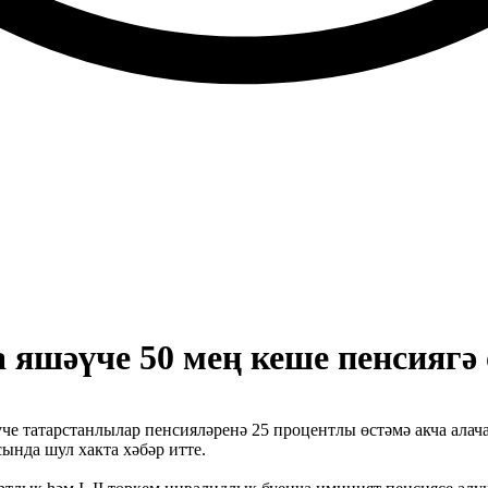
яшәүче 50 мең кеше пенсиягә 
е татарстанлылар пенсияләренә 25 процентлы өстәмә акча алач
нда шул хакта хәбәр итте.