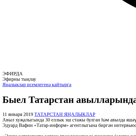
ЭФИРДА
Эфирны тыңлау
Яңалыклар исемлегенә кайтырга
Быел Татарстан авылларында 
11 января 2019
ТАТАРСТАН ЯҢАЛЫКЛАР
Авыл хуҗалыгында 30 еллык эш стажы булган һәм авылда яшәүч
Эдуард Вафин «Татар-информ» агентлыгына биргән интервьюсы