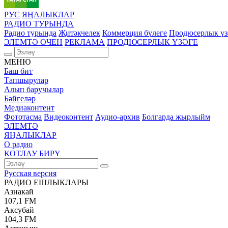
РУС
ЯҢАЛЫКЛАР
РАДИО ТУРЫНДА
Радио турында
Җитәкчелек
Коммерция бүлеге
Продюсерлык үз
ЭЛЕМТӘ ӨЧЕН
РЕКЛАМА
ПРОДЮСЕРЛЫК ҮЗӘГЕ
МЕНЮ
Баш бит
Тапшырулар
Алып баручылар
Бәйгеләр
Медиаконтент
Фототасма
Видеоконтент
Аудио-архив
Болгарда жырлыйм
ЭЛЕМТӘ
ЯҢАЛЫКЛАР
О радио
КОТЛАУ БИРҮ
Русская версия
РАДИО ЕШЛЫКЛАРЫ
Азнакай
107,1 FM
Аксубай
104,3 FM