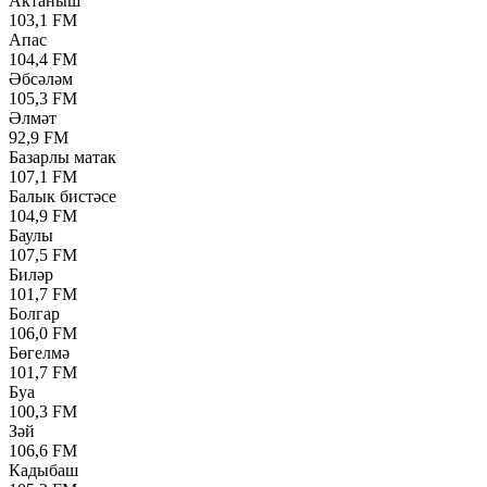
Актаныш
103,1 FM
Апас
104,4 FM
Әбсәләм
105,3 FM
Әлмәт
92,9 FM
Базарлы матак
107,1 FM
Балык бистәсе
104,9 FM
Баулы
107,5 FM
Биләр
101,7 FM
Болгар
106,0 FM
Бөгелмә
101,7 FM
Буа
100,3 FM
Зәй
106,6 FM
Кадыбаш