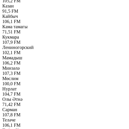
105,2 FM
Казан
91,5 FM
Кайбыч
106,1 FM
Кама тамагы
71,51 FM
Кукмара
107,9 FM
Лениногорский
102,1 FM
Мамадыш
106,2 FM
Минзәлә
107,3 FM
Мөслим
100,0 FM
Нурлат
104,7 FM
Олы Әтнә
71,42 FM
Сарман
107,8 FM
Теләче
106,1 FM