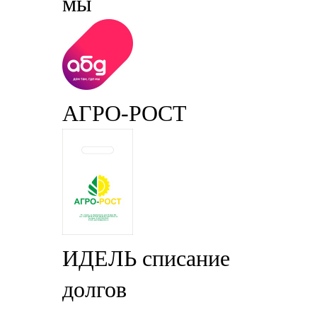
мы
АГРО-РОСТ
ИДЕЛЬ списание
долгов