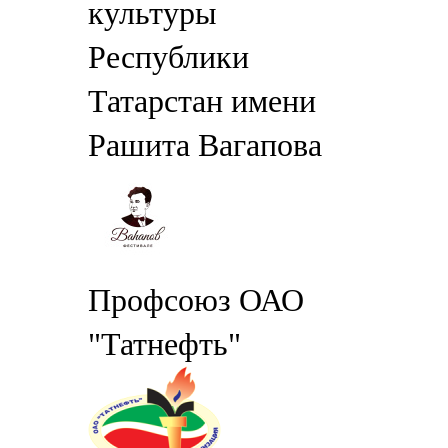
культуры
Республики
Татарстан имени
Рашита Вагапова
Профсоюз ОАО
"Татнефть"