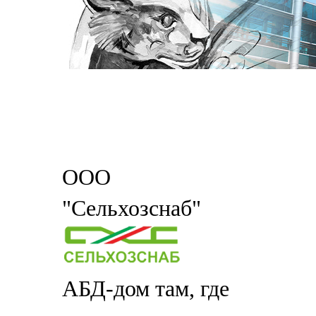
ООО
"Сельхозснаб"
АБД-дом там, где