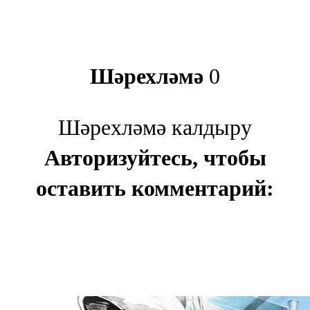
Шәрехләмә
0
Шәрехләмә калдыру
Авторизуйтесь, чтобы
оставить комментарий: