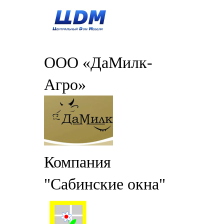
ООО «ДаМилк-
Агро»
Компания
"Сабинские окна"