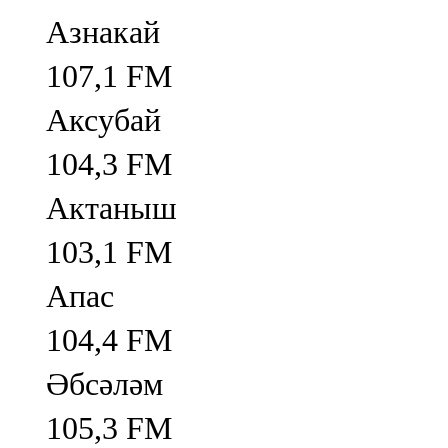
Азнакай
107,1 FM
Аксубай
104,3 FM
Актаныш
103,1 FM
Апас
104,4 FM
Әбсәләм
105,3 FM