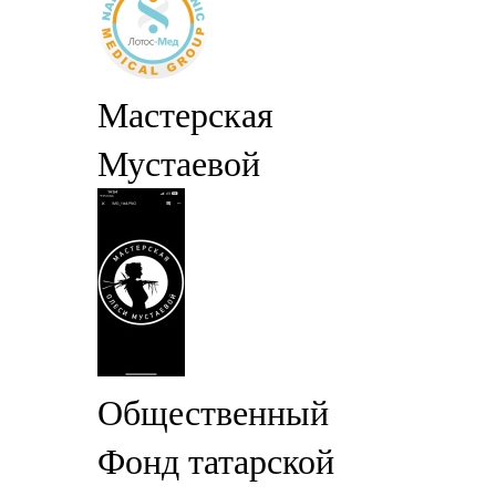
Мастерская
Мустаевой
Общественный
Фонд татарской