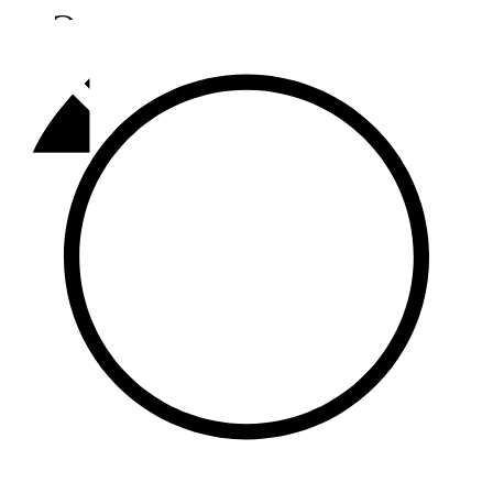
Әлмәт
92,9 FM
Базарлы матак
107,1 FM
Балык бистәсе
104,9 FM
Баулы
107,5 FM
Биләр
101,7 FM