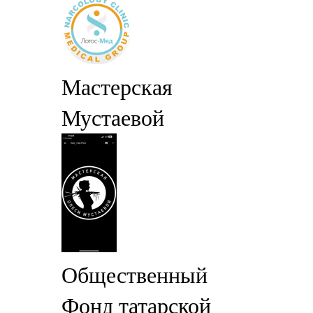
Мастерская
Мустаевой
Общественный
Фонд татарской