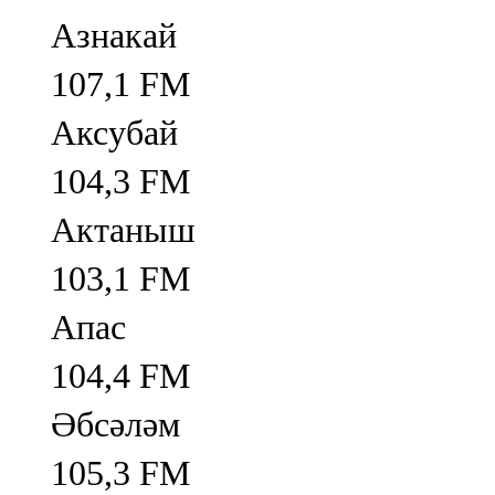
Азнакай
107,1 FM
Аксубай
104,3 FM
Актаныш
103,1 FM
Апас
104,4 FM
Әбсәләм
105,3 FM