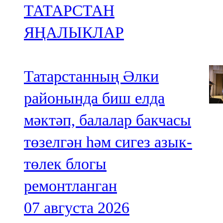
ТАТАРСТАН
ЯҢАЛЫКЛАР
Татарстанның Әлки
районында биш елда
мәктәп, балалар бакчасы
төзелгән һәм сигез азык-
төлек блогы
ремонтланган
07 августа 2026