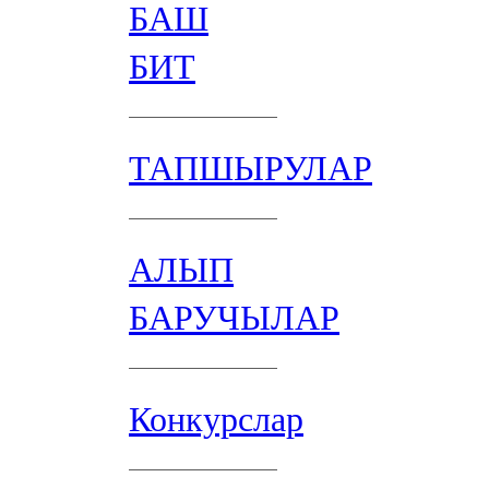
БАШ
БИТ
ТАПШЫРУЛАР
АЛЫП
БАРУЧЫЛАР
Конкурслар