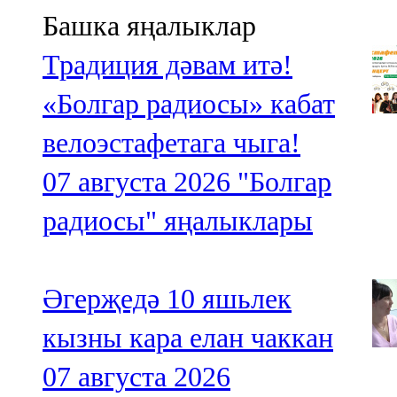
Башка яңалыклар
Традиция дәвам итә!
«Болгар радиосы» кабат
велоэстафетага чыга!
07 августа 2026
"Болгар
радиосы" яңалыклары
Әгерҗедә 10 яшьлек
кызны кара елан чаккан
07 августа 2026