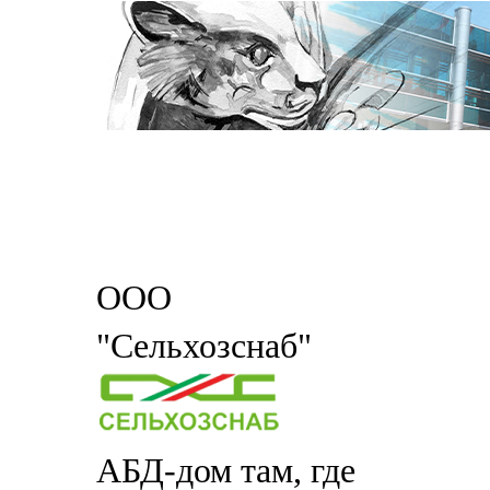
ООО
"Сельхозснаб"
АБД-дом там, где