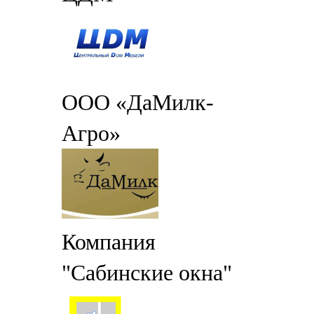
ООО «ДаМилк-
Агро»
Компания
"Сабинские окна"