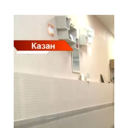
Мамадыш
106,2 FM
Минзәлә
107,3 FM
Мөслим
100,0 FM
Нурлат
104,7 FM
Олы Әтнә
71,42 FM
Сарман