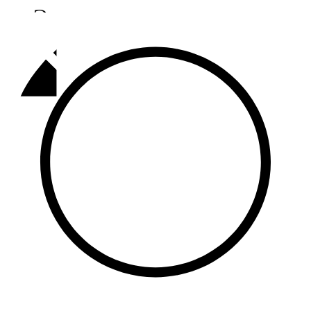
Әлмәт
92,9 FM
Базарлы матак
107,1 FM
Балык бистәсе
104,9 FM
Баулы
107,5 FM
Биләр
101,7 FM