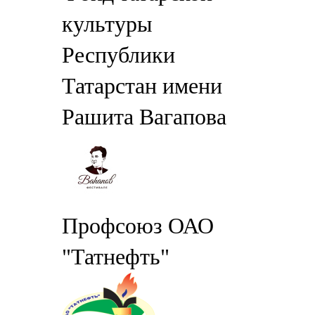
культуры
Республики
Татарстан имени
Рашита Вагапова
Профсоюз ОАО
"Татнефть"