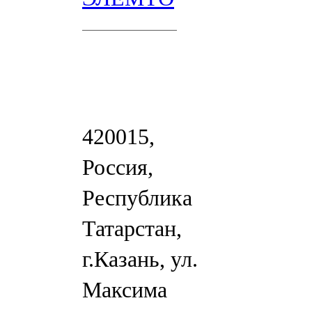
420015,
Россия,
Республика
Татарстан,
г.Казань, ул.
Максима