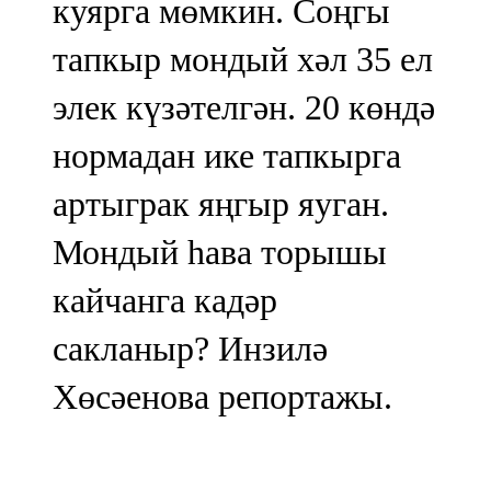
куярга мөмкин. Соңгы
тапкыр мондый хәл 35 ел
элек күзәтелгән. 20 көндә
нормадан ике тапкырга
артыграк яңгыр яуган.
Мондый һава торышы
кайчанга кадәр
сакланыр? Инзилә
Хөсәенова репортажы.