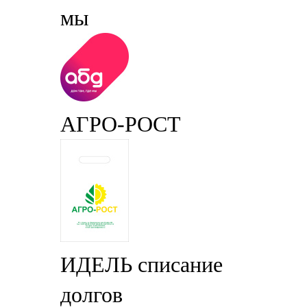
мы
АГРО-РОСТ
ИДЕЛЬ списание
долгов