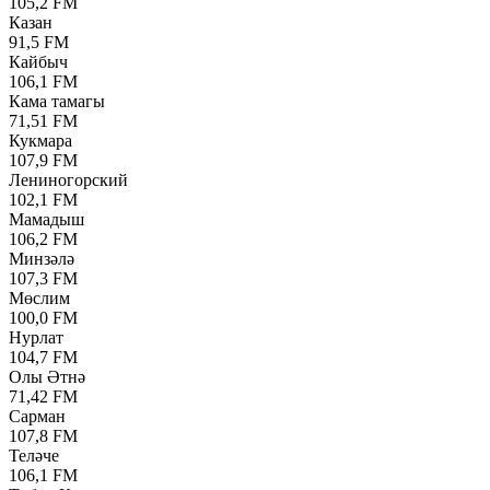
105,2 FM
Казан
91,5 FM
Кайбыч
106,1 FM
Кама тамагы
71,51 FM
Кукмара
107,9 FM
Лениногорский
102,1 FM
Мамадыш
106,2 FM
Минзәлә
107,3 FM
Мөслим
100,0 FM
Нурлат
104,7 FM
Олы Әтнә
71,42 FM
Сарман
107,8 FM
Теләче
106,1 FM