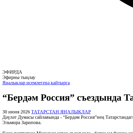
ЭФИРДА
Эфирны тыңлау
Яңалыклар исемлегенә кайтырга
“Бердәм Россия” съездында Т
30 июня 2026
ТАТАРСТАН ЯҢАЛЫКЛАР
Дәүләт Думасы сайлавында - “Бердәм Россия”нең Татарстанда
Эльмира Зарипова.