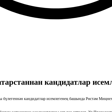
атарстаннан кандидатлар исемл
гы бүлегеннән кандидатлар исемлегенең башында Рөстәм Миңнех