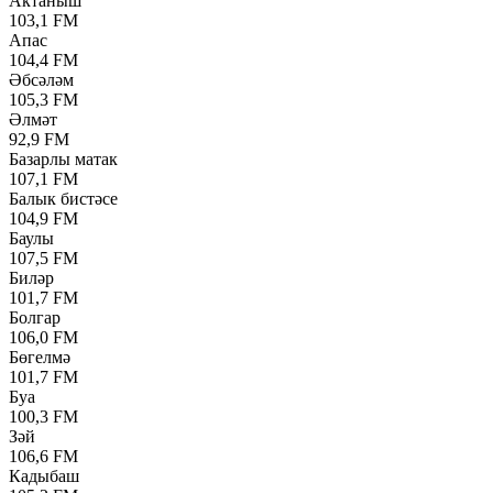
Актаныш
103,1 FM
Апас
104,4 FM
Әбсәләм
105,3 FM
Әлмәт
92,9 FM
Базарлы матак
107,1 FM
Балык бистәсе
104,9 FM
Баулы
107,5 FM
Биләр
101,7 FM
Болгар
106,0 FM
Бөгелмә
101,7 FM
Буа
100,3 FM
Зәй
106,6 FM
Кадыбаш