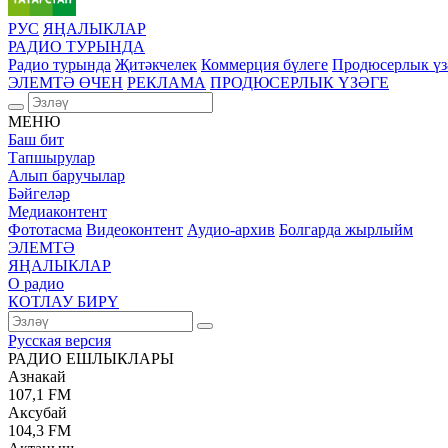
РУС
ЯҢАЛЫКЛАР
РАДИО ТУРЫНДА
Радио турында
Җитәкчелек
Коммерция бүлеге
Продюсерлык үз
ЭЛЕМТӘ ӨЧЕН
РЕКЛАМА
ПРОДЮСЕРЛЫК ҮЗӘГЕ
МЕНЮ
Баш бит
Тапшырулар
Алып баручылар
Бәйгеләр
Медиаконтент
Фототасма
Видеоконтент
Аудио-архив
Болгарда жырлыйм
ЭЛЕМТӘ
ЯҢАЛЫКЛАР
О радио
КОТЛАУ БИРҮ
Русская версия
РАДИО ЕШЛЫКЛАРЫ
Азнакай
107,1 FM
Аксубай
104,3 FM