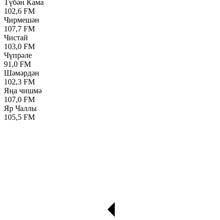
Түбән Кама
102,6 FM
Чирмешән
107,7 FM
Чистай
103,0 FM
Чүпрәле
91,0 FM
Шәмәрдән
102,3 FM
Яңа чишмә
107,0 FM
Яр Чаллы
105,5 FM