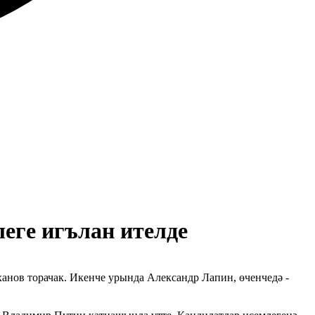
еге игълан ителде
анов торачак. Икенче урында Александр Лапин, өченчедә -