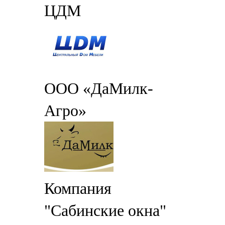
ЦДМ
ООО «ДаМилк-
Агро»
Компания
"Сабинские окна"