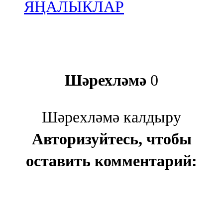
ЯҢАЛЫКЛАР
Шәрехләмә
0
Шәрехләмә калдыру
Авторизуйтесь, чтобы
оставить комментарий: