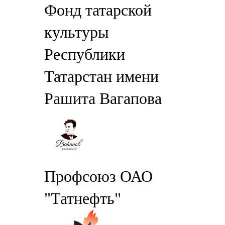
Фонд татарской
культуры
Республики
Татарстан имени
Рашита Вагапова
Профсоюз ОАО
"Татнефть"