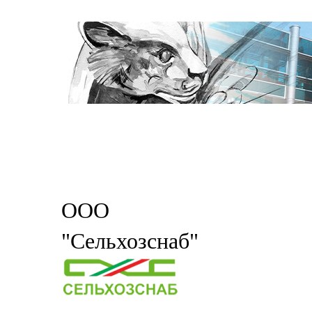
ООО
"Сельхозснаб"