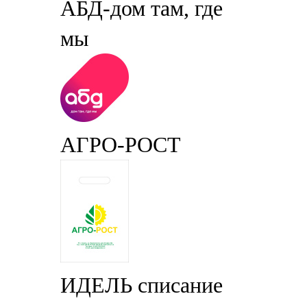
АБД-дом там, где
мы
АГРО-РОСТ
ИДЕЛЬ списание