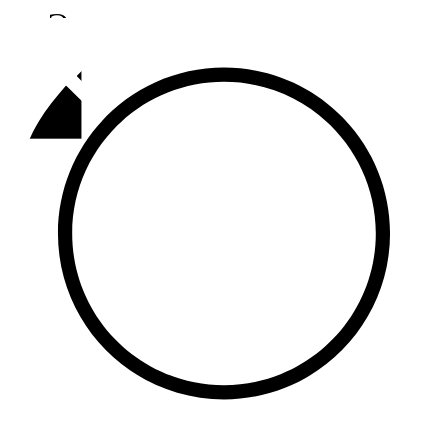
Әлмәт
92,9 FM
Базарлы матак
107,1 FM
Балык бистәсе
104,9 FM
Баулы
107,5 FM
Биләр
101,7 FM