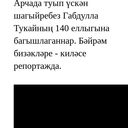
Арчада туып үскән
шагыйребез Габдулла
Тукайның 140 еллыгына
багышлаганнар. Бәйрәм
бизәкләре - киләсе
репортажда.