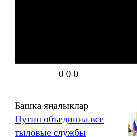
0
0
0
Башка яңалыклар
Путин объединил все
тыловые службы