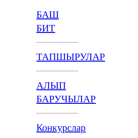
БАШ
БИТ
ТАПШЫРУЛАР
АЛЫП
БАРУЧЫЛАР
Конкурслар