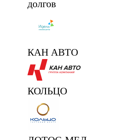
долгов
КАН АВТО
КОЛЬЦО