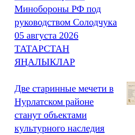
Минобороны РФ под
руководством Солодчука
05 августа 2026
ТАТАРСТАН
ЯҢАЛЫКЛАР
Две старинные мечети в
Нурлатском районе
станут объектами
культурного наследия