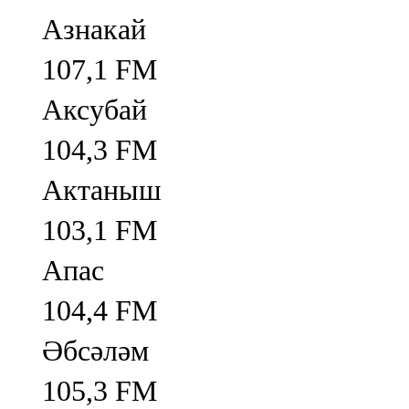
Азнакай
107,1 FM
Аксубай
104,3 FM
Актаныш
103,1 FM
Апас
104,4 FM
Әбсәләм
105,3 FM