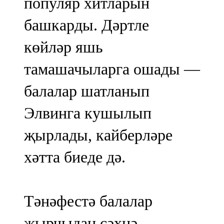
популяр хитларын
башкарды. Дәртле
көйләр яшь
тамашачыларга ошады —
балалар шатланып
Элвинга кушылып
җырлады, кайберләре
хәтта биеде дә.
Тәнәфестә балалар
җырчыдан сәхнә