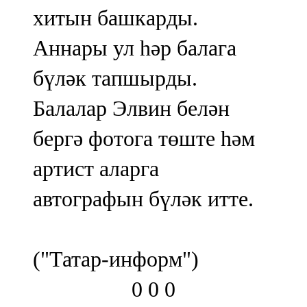
хитын башкарды.
Аннары ул һәр балага
бүләк тапшырды.
Балалар Элвин белән
бергә фотога төште һәм
артист аларга
автографын бүләк итте.
("Татар-информ")
0
0
0