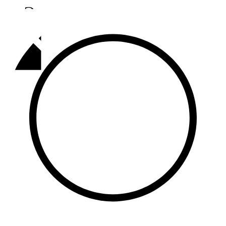
Әлмәт
92,9 FM
Базарлы матак
107,1 FM
Балык бистәсе
104,9 FM
Баулы
107,5 FM
Биләр
101,7 FM