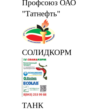
Профсоюз ОАО
"Татнефть"
СОЛИДКОРМ
ТАНК