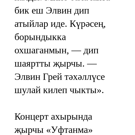
бик еш Элвин дип
атыйлар иде. Күрәсең,
борындыкка
охшаганмын, — дип
шаяртты җырчы. —
Элвин Грей тәхәллүсе
шулай килеп чыкты».
Концерт ахырында
җырчы «Уфтанма»