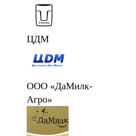
ЦДМ
ООО «ДаМилк-
Агро»