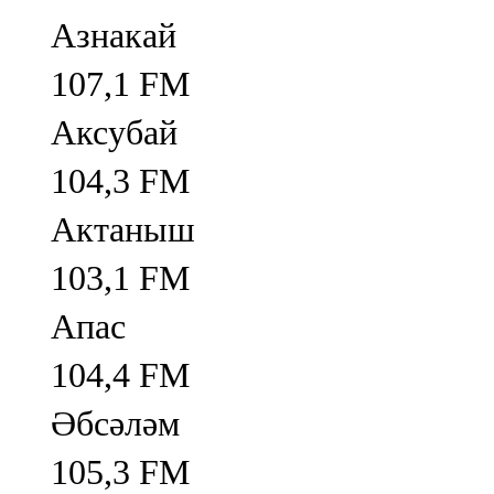
Азнакай
107,1 FM
Аксубай
104,3 FM
Актаныш
103,1 FM
Апас
104,4 FM
Әбсәләм
105,3 FM