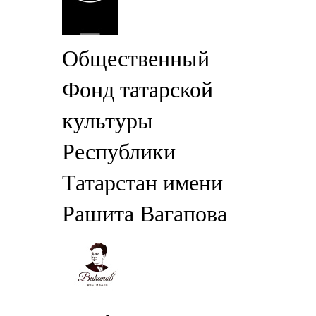
Общественный
Фонд татарской
культуры
Республики
Татарстан имени
Рашита Вагапова