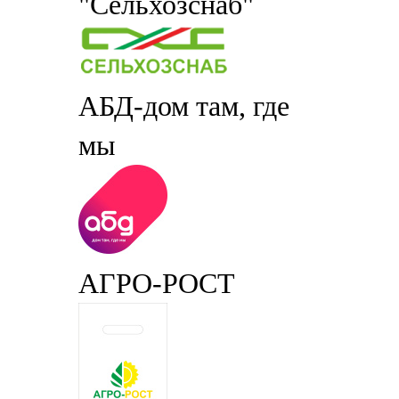
"Сельхозснаб"
АБД-дом там, где
мы
АГРО-РОСТ