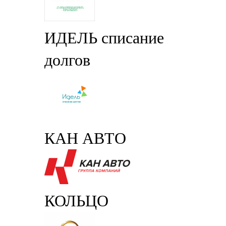
ИДЕЛЬ списание
долгов
КАН АВТО
КОЛЬЦО