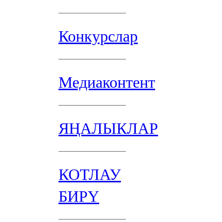
Конкурслар
Медиаконтент
ЯҢАЛЫКЛАР
КОТЛАУ
БИРҮ