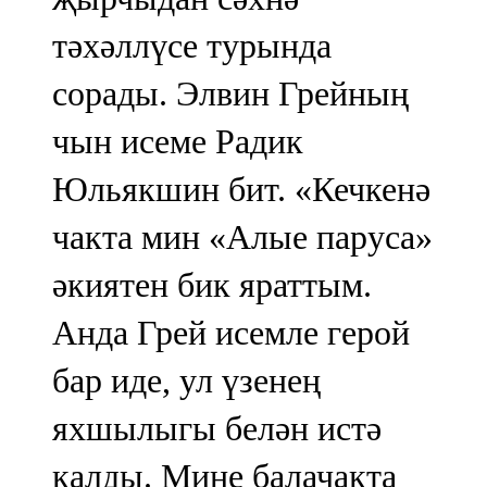
тәхәллүсе турында
сорады. Элвин Грейның
чын исеме Радик
Юльякшин бит. «Кечкенә
чакта мин «Алые паруса»
әкиятен бик яраттым.
Анда Грей исемле герой
бар иде, ул үзенең
яхшылыгы белән истә
калды. Мине балачакта