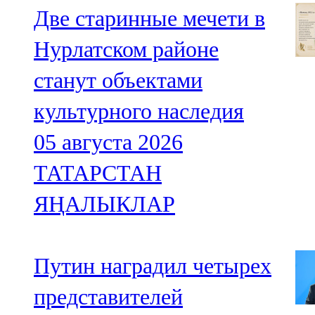
Две старинные мечети в
Нурлатском районе
станут объектами
культурного наследия
05 августа 2026
ТАТАРСТАН
ЯҢАЛЫКЛАР
Путин наградил четырех
представителей