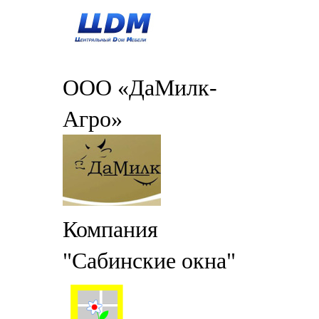
ООО «ДаМилк-
Агро»
Компания
"Сабинские окна"