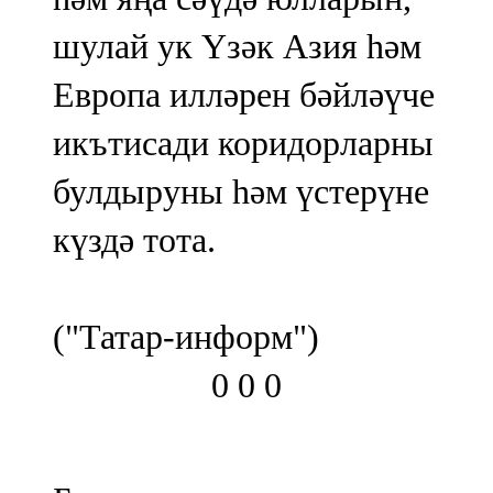
шулай ук Үзәк Азия һәм
Европа илләрен бәйләүче
икътисади коридорларны
булдыруны һәм үстерүне
күздә тота.
("Татар-информ")
0
0
0