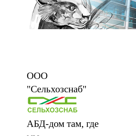
ООО
"Сельхозснаб"
АБД-дом там, где