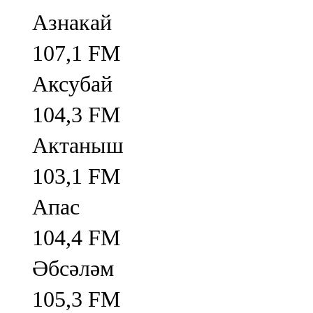
Азнакай
107,1 FM
Аксубай
104,3 FM
Актаныш
103,1 FM
Апас
104,4 FM
Әбсәләм
105,3 FM