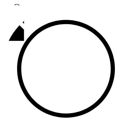
Әлмәт
92,9 FM
Базарлы матак
107,1 FM
Балык бистәсе
104,9 FM
Баулы
107,5 FM
Биләр
101,7 FM