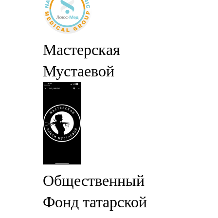
Мастерская
Мустаевой
Общественный
Фонд татарской