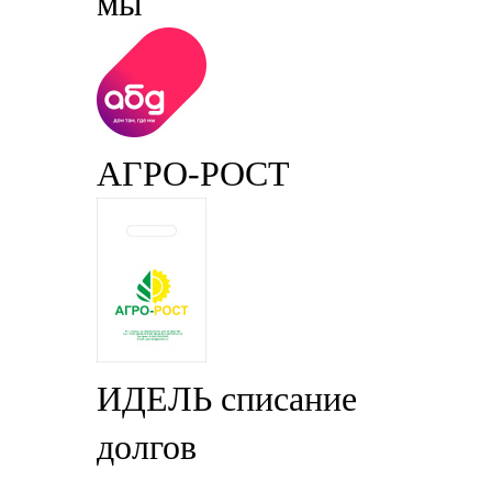
мы
АГРО-РОСТ
ИДЕЛЬ списание
долгов