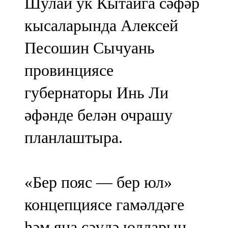
Шулай ук Кытайга сәфәр
кысаларында Алексей
Песошин Сычуань
провинциясе
губернаторы Инь Ли
әфәнде белән очрашу
планлаштыра.
«Бер пояс — бер юл»
концепциясе гамәлдәге
һәм яңа сәүдә юлларын,