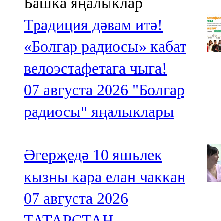
Башка яңалыклар
Традиция дәвам итә!
«Болгар радиосы» кабат
велоэстафетага чыга!
07 августа 2026
"Болгар
радиосы" яңалыклары
Әгерҗедә 10 яшьлек
кызны кара елан чаккан
07 августа 2026
ТАТАРСТАН