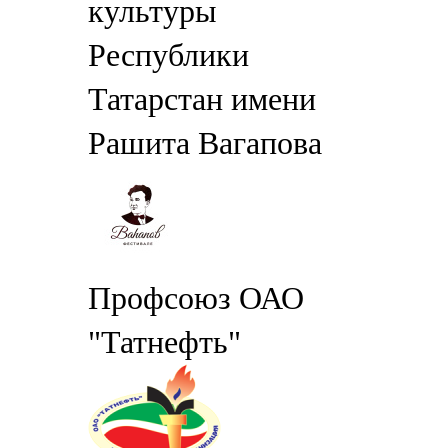
культуры
Республики
Татарстан имени
Рашита Вагапова
Профсоюз ОАО
"Татнефть"