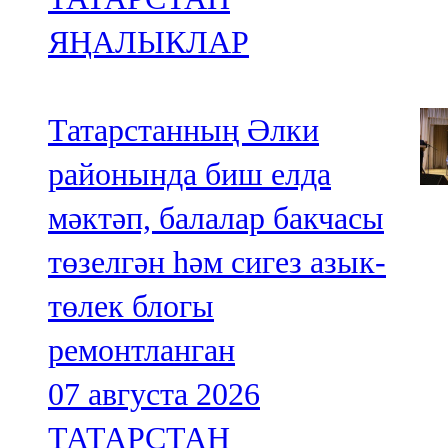
ЯҢАЛЫКЛАР
Татарстанның Әлки
районында биш елда
мәктәп, балалар бакчасы
төзелгән һәм сигез азык-
төлек блогы
ремонтланган
07 августа 2026
ТАТАРСТАН