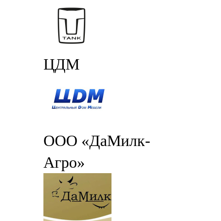
ЦДМ
ООО «ДаМилк-
Агро»