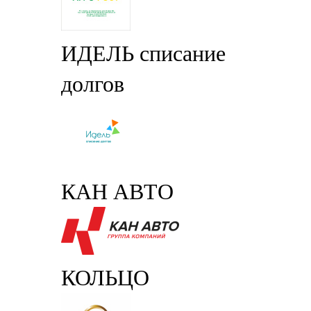
ИДЕЛЬ списание
долгов
КАН АВТО
КОЛЬЦО