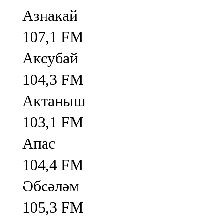
Азнакай
107,1 FM
Аксубай
104,3 FM
Актаныш
103,1 FM
Апас
104,4 FM
Әбсәләм
105,3 FM