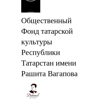
Общественный
Фонд татарской
культуры
Республики
Татарстан имени
Рашита Вагапова