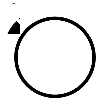
Әлмәт
92,9 FM
Базарлы матак
107,1 FM
Балык бистәсе
104,9 FM
Баулы
107,5 FM
Биләр
101,7 FM