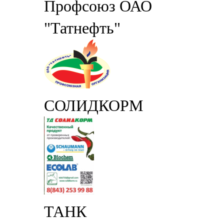
Профсоюз ОАО
"Татнефть"
СОЛИДКОРМ
ТАНК