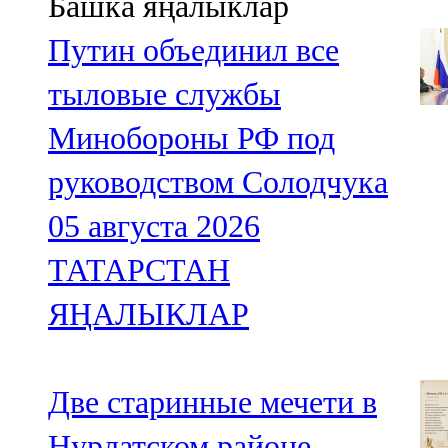
Башка яңалыклар
Путин объединил все
тыловые службы
Минобороны РФ под
руководством Солодчука
05 августа 2026
ТАТАРСТАН
ЯҢАЛЫКЛАР
Две старинные мечети в
Нурлатском районе