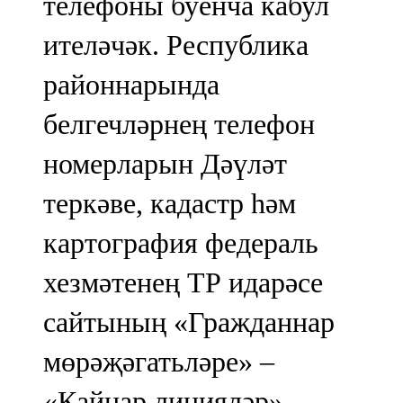
телефоны буенча кабул
ителәчәк. Республика
районнарында
белгечләрнең телефон
номерларын Дәүләт
теркәве, кадастр һәм
картография федераль
хезмәтенең ТР идарәсе
сайтының «Гражданнар
мөрәҗәгатьләре» –
«Кайнар линияләр»