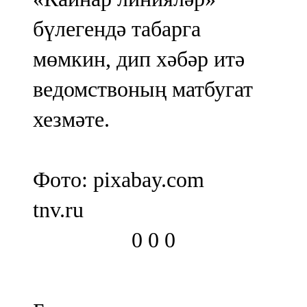
бүлегендә табарга
мөмкин, дип хәбәр итә
ведомствоның матбугат
хезмәте.
Фото: pixabay.com
tnv.ru
0
0
0