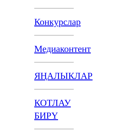
Конкурслар
Медиаконтент
ЯҢАЛЫКЛАР
КОТЛАУ
БИРҮ