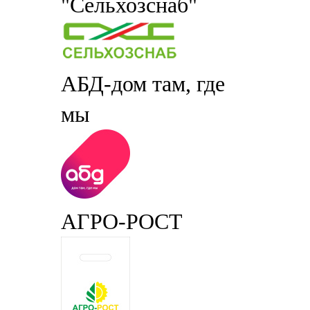
"Сельхозснаб"
АБД-дом там, где
мы
АГРО-РОСТ