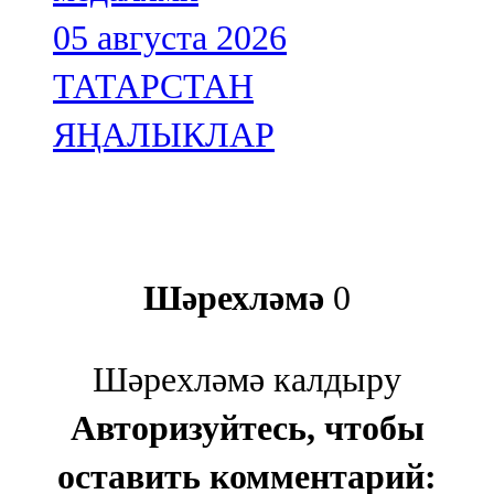
05 августа 2026
ТАТАРСТАН
ЯҢАЛЫКЛАР
Шәрехләмә
0
Шәрехләмә калдыру
Авторизуйтесь, чтобы
оставить комментарий: