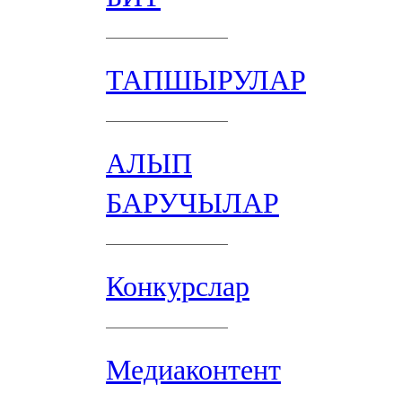
ТАПШЫРУЛАР
АЛЫП
БАРУЧЫЛАР
Конкурслар
Медиаконтент