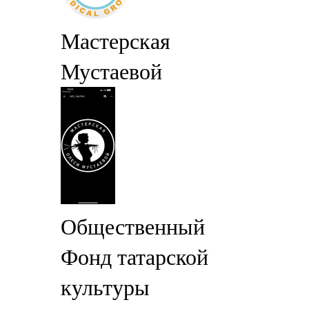
Мастерская
Мустаевой
Общественный
Фонд татарской
культуры