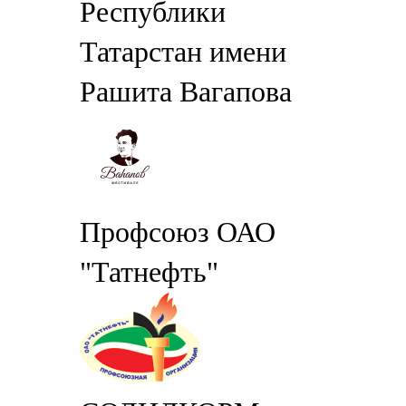
Республики
Татарстан имени
Рашита Вагапова
Профсоюз ОАО
"Татнефть"