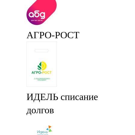
АГРО-РОСТ
ИДЕЛЬ списание
долгов