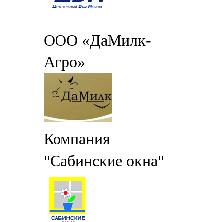
ООО «ДаМилк-
Агро»
Компания
"Сабинские окна"