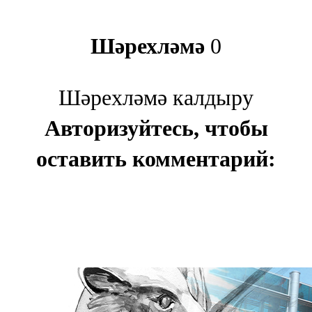
Шәрехләмә
0
Шәрехләмә калдыру
Авторизуйтесь, чтобы
оставить комментарий: