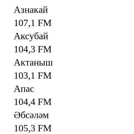
Азнакай
107,1 FM
Аксубай
104,3 FM
Актаныш
103,1 FM
Апас
104,4 FM
Әбсәләм
105,3 FM