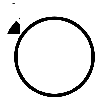
Әлмәт
92,9 FM
Базарлы матак
107,1 FM
Балык бистәсе
104,9 FM
Баулы
107,5 FM
Биләр
101,7 FM