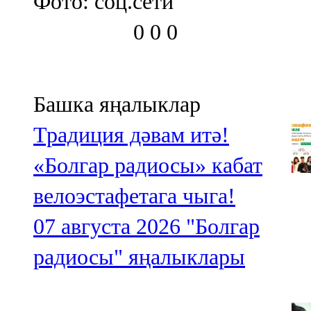
Фото: соц.сети
0
0
0
Башка яңалыклар
Традиция дәвам итә!
«Болгар радиосы» кабат
велоэстафетага чыга!
07 августа 2026
"Болгар
радиосы" яңалыклары