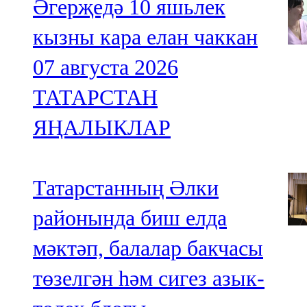
Әгерҗедә 10 яшьлек
кызны кара елан чаккан
07 августа 2026
ТАТАРСТАН
ЯҢАЛЫКЛАР
Татарстанның Әлки
районында биш елда
мәктәп, балалар бакчасы
төзелгән һәм сигез азык-