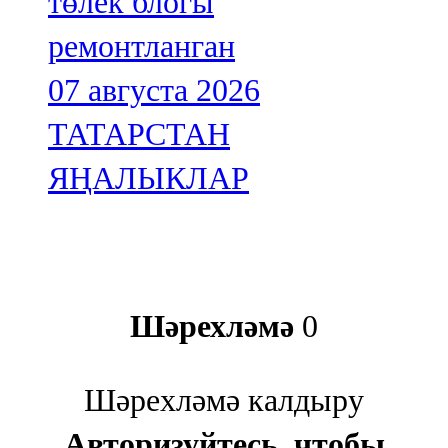
төлек блогы
ремонтланган
07 августа 2026
ТАТАРСТАН
ЯҢАЛЫКЛАР
Шәрехләмә
0
Шәрехләмә калдыру
Авторизуйтесь, чтобы