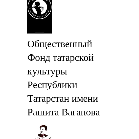
Общественный
Фонд татарской
культуры
Республики
Татарстан имени
Рашита Вагапова