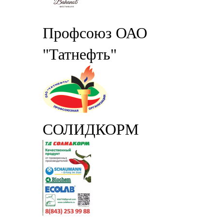
Профсоюз ОАО
"Татнефть"
СОЛИДКОРМ