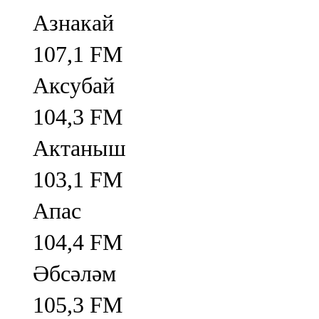
Азнакай
107,1 FM
Аксубай
104,3 FM
Актаныш
103,1 FM
Апас
104,4 FM
Әбсәләм
105,3 FM