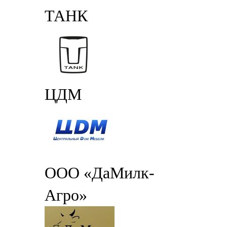
ТАНК
ЦДМ
ООО «ДаМилк-
Агро»