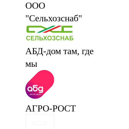
ООО
"Сельхозснаб"
АБД-дом там, где
мы
АГРО-РОСТ