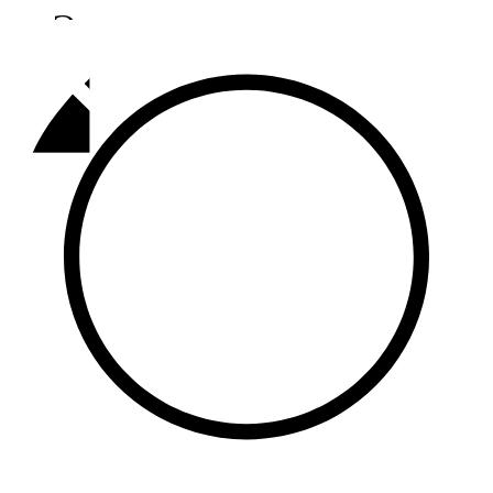
Әлмәт
92,9 FM
Базарлы матак
107,1 FM
Балык бистәсе
104,9 FM
Баулы
107,5 FM
Биләр
101,7 FM