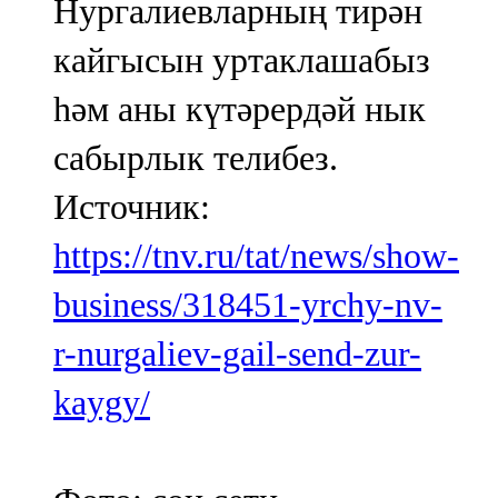
Нургалиевларның тирән
кайгысын уртаклашабыз
һәм аны күтәрердәй нык
сабырлык телибез.
Источник:
https://tnv.ru/tat/news/show-
business/318451-yrchy-nv-
r-nurgaliev-gail-send-zur-
kaygy/