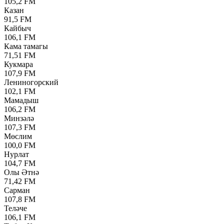
105,2 FM
Казан
91,5 FM
Кайбыч
106,1 FM
Кама тамагы
71,51 FM
Кукмара
107,9 FM
Лениногорский
102,1 FM
Мамадыш
106,2 FM
Минзәлә
107,3 FM
Мөслим
100,0 FM
Нурлат
104,7 FM
Олы Әтнә
71,42 FM
Сарман
107,8 FM
Теләче
106,1 FM