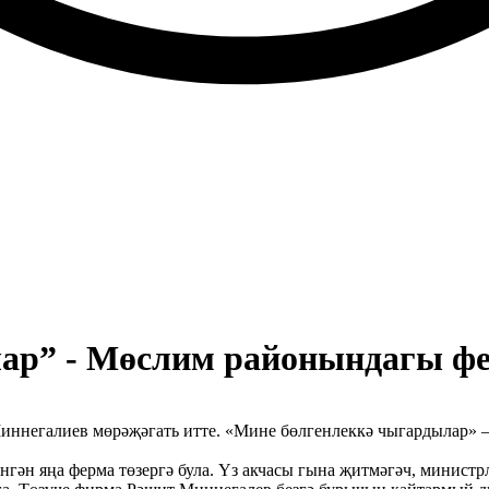
ар” - Мөслим районындагы фе
ннегалиев мөрәҗәгать итте. «Мине бөлгенлеккә чыгардылар» —
нгән яңа ферма төзергә була. Үз акчасы гына җитмәгәч, министр