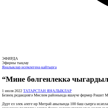
ЭФИРДА
Эфирны тыңлау
Яңалыклар исемлегенә кайтырга
“Мине бөлгенлеккә чыгардыл
1 июля 2022
ТАТАРСТАН ЯҢАЛЫКЛАР
Безнең редакциягә Мөслим районында яшәүче фермер Рәшит Ми
Дүрт ел элек әлеге ир Митрәй авылында 100 баш сыерга исәплә