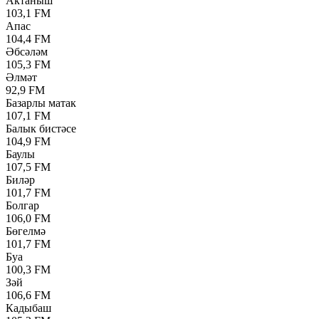
Актаныш
103,1 FM
Апас
104,4 FM
Әбсәләм
105,3 FM
Әлмәт
92,9 FM
Базарлы матак
107,1 FM
Балык бистәсе
104,9 FM
Баулы
107,5 FM
Биләр
101,7 FM
Болгар
106,0 FM
Бөгелмә
101,7 FM
Буа
100,3 FM
Зәй
106,6 FM
Кадыбаш