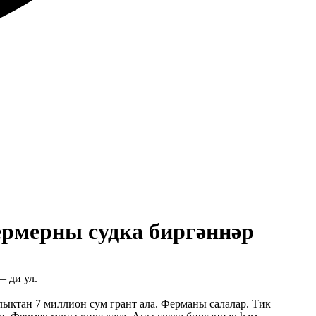
рмерны судка биргәннәр
 ди ул.
лыктан 7 миллион сум грант ала. Ферманы салалар. Тик