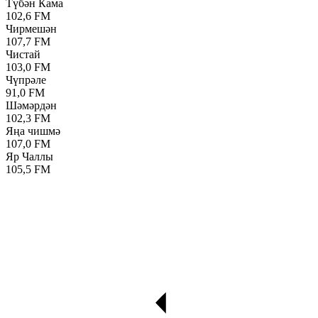
Түбән Кама
102,6 FM
Чирмешән
107,7 FM
Чистай
103,0 FM
Чүпрәле
91,0 FM
Шәмәрдән
102,3 FM
Яңа чишмә
107,0 FM
Яр Чаллы
105,5 FM