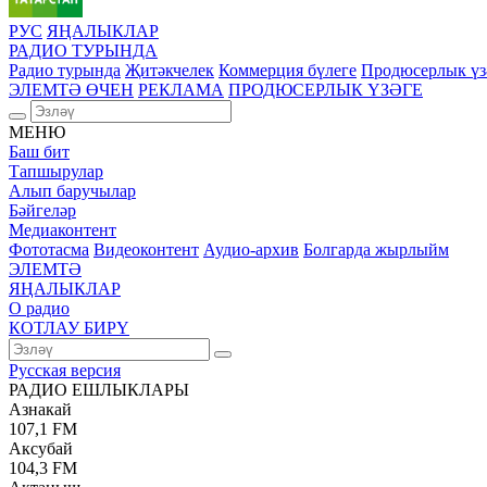
РУС
ЯҢАЛЫКЛАР
РАДИО ТУРЫНДА
Радио турында
Җитәкчелек
Коммерция бүлеге
Продюсерлык үз
ЭЛЕМТӘ ӨЧЕН
РЕКЛАМА
ПРОДЮСЕРЛЫК ҮЗӘГЕ
МЕНЮ
Баш бит
Тапшырулар
Алып баручылар
Бәйгеләр
Медиаконтент
Фототасма
Видеоконтент
Аудио-архив
Болгарда жырлыйм
ЭЛЕМТӘ
ЯҢАЛЫКЛАР
О радио
КОТЛАУ БИРҮ
Русская версия
РАДИО ЕШЛЫКЛАРЫ
Азнакай
107,1 FM
Аксубай
104,3 FM