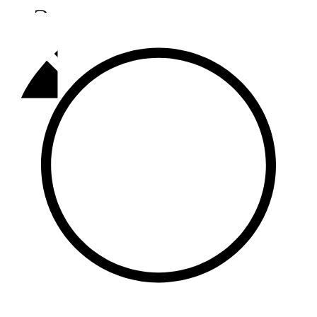
Әлмәт
92,9 FM
Базарлы матак
107,1 FM
Балык бистәсе
104,9 FM
Баулы
107,5 FM
Биләр
101,7 FM