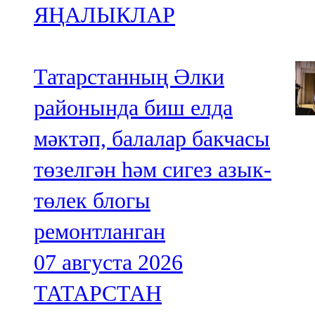
ЯҢАЛЫКЛАР
Татарстанның Әлки
районында биш елда
мәктәп, балалар бакчасы
төзелгән һәм сигез азык-
төлек блогы
ремонтланган
07 августа 2026
ТАТАРСТАН