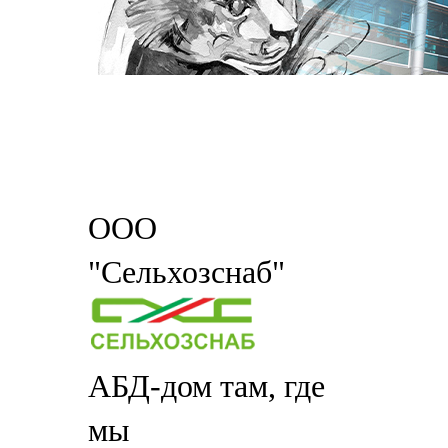
ООО
"Сельхозснаб"
АБД-дом там, где
мы