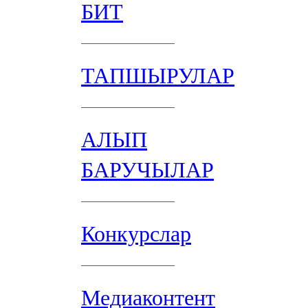
БИТ
ТАПШЫРУЛАР
АЛЫП
БАРУЧЫЛАР
Конкурслар
Медиаконтент