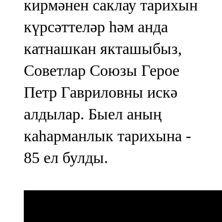
кирмәнен саклау тарихын
күрсәттеләр һәм анда
катнашкан якташыбыз,
Советлар Союзы Герое
Петр Гавриловны искә
алдылар. Быел аның
каһарманлык тарихына -
85 ел булды.