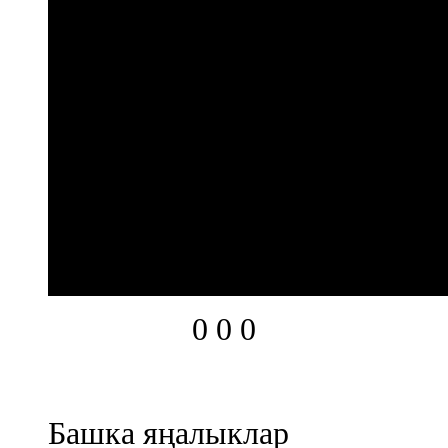
0
0
0
Башка яңалыклар