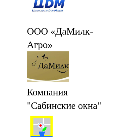
ООО «ДаМилк-
Агро»
Компания
"Сабинские окна"