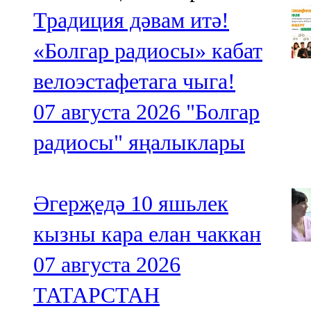
Традиция дәвам итә!
«Болгар радиосы» кабат
велоэстафетага чыга!
07 августа 2026
"Болгар
радиосы" яңалыклары
Әгерҗедә 10 яшьлек
кызны кара елан чаккан
07 августа 2026
ТАТАРСТАН