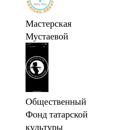
Мастерская
Мустаевой
Общественный
Фонд татарской
культуры