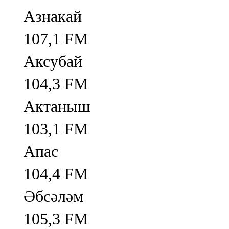
Азнакай
107,1 FM
Аксубай
104,3 FM
Актаныш
103,1 FM
Апас
104,4 FM
Әбсәләм
105,3 FM