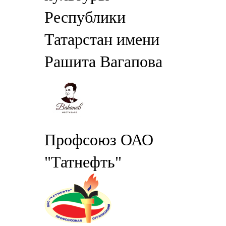
Республики
Татарстан имени
Рашита Вагапова
Профсоюз ОАО
"Татнефть"