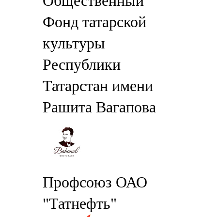
Общественный
Фонд татарской
культуры
Республики
Татарстан имени
Рашита Вагапова
Профсоюз ОАО
"Татнефть"