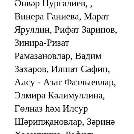
Әнвәр Нургалиев, ,
Винера Ганиева, Марат
Яруллин, Рифат Зарипов,
Зинира-Ризат
Рамазановлар, Вадим
Захаров, Илшат Сафин,
Алсу - Азат Фазлыевлар,
Элмира Кәлимуллина,
Гөлназ һәм Илсур
Шәрипҗановлар, Зәринә