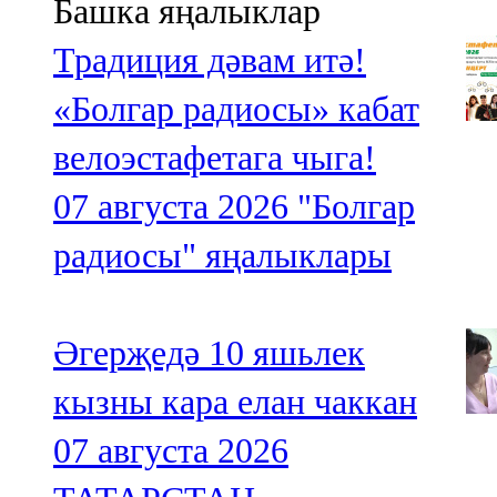
Башка яңалыклар
Традиция дәвам итә!
«Болгар радиосы» кабат
велоэстафетага чыга!
07 августа 2026
"Болгар
радиосы" яңалыклары
Әгерҗедә 10 яшьлек
кызны кара елан чаккан
07 августа 2026