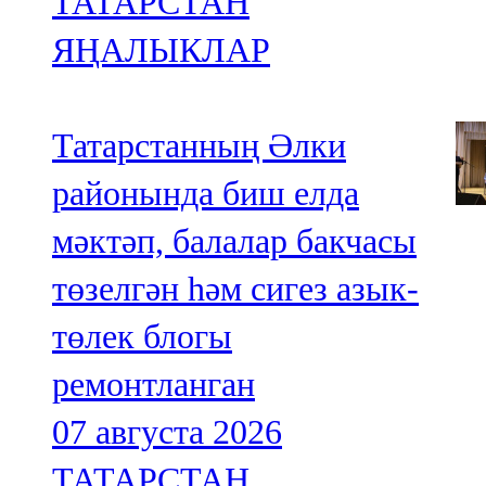
ТАТАРСТАН
ЯҢАЛЫКЛАР
Татарстанның Әлки
районында биш елда
мәктәп, балалар бакчасы
төзелгән һәм сигез азык-
төлек блогы
ремонтланган
07 августа 2026
ТАТАРСТАН