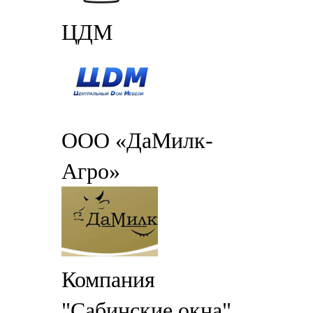
ЦДМ
ООО «ДаМилк-
Агро»
Компания
"Сабинские окна"