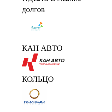
долгов
КАН АВТО
КОЛЬЦО