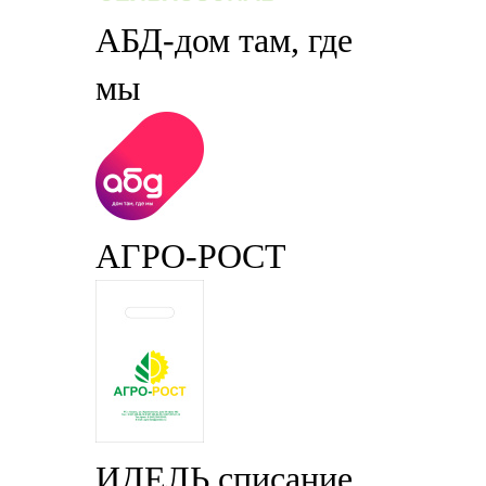
АБД-дом там, где
мы
АГРО-РОСТ
ИДЕЛЬ списание