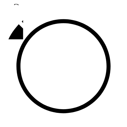
Әлмәт
92,9 FM
Базарлы матак
107,1 FM
Балык бистәсе
104,9 FM
Баулы
107,5 FM
Биләр
101,7 FM