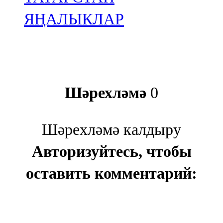
ЯҢАЛЫКЛАР
Шәрехләмә
0
Шәрехләмә калдыру
Авторизуйтесь, чтобы
оставить комментарий: