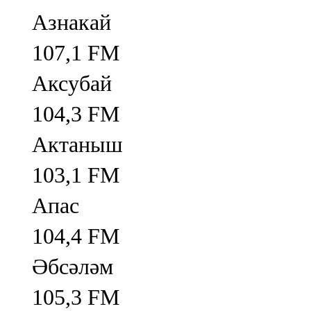
Азнакай
107,1 FM
Аксубай
104,3 FM
Актаныш
103,1 FM
Апас
104,4 FM
Әбсәләм
105,3 FM