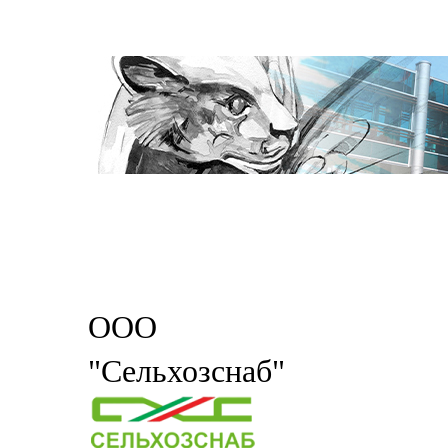
ООО
"Сельхозснаб"