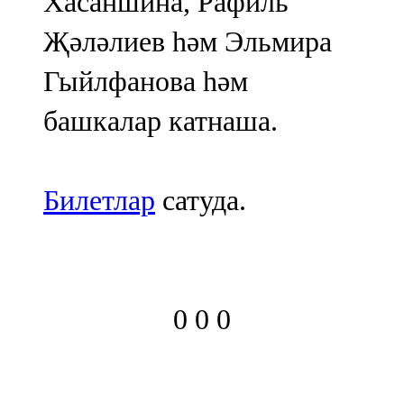
Хасаншина, Рафиль
Җәләлиев һәм Эльмира
Гыйлфанова һәм
башкалар катнаша.
Билетлар
сатуда.
0
0
0