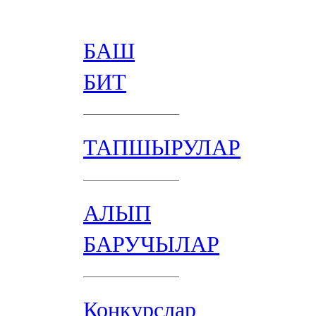
БАШ
БИТ
ТАПШЫРУЛАР
АЛЫП
БАРУЧЫЛАР
Конкурслар