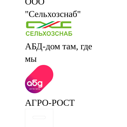
ООО
"Сельхозснаб"
АБД-дом там, где
мы
АГРО-РОСТ