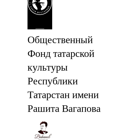
Общественный
Фонд татарской
культуры
Республики
Татарстан имени
Рашита Вагапова