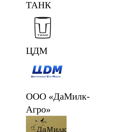
ТАНК
ЦДМ
ООО «ДаМилк-
Агро»