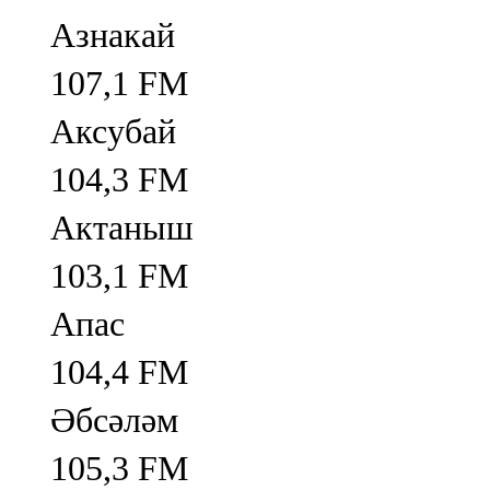
Азнакай
107,1 FM
Аксубай
104,3 FM
Актаныш
103,1 FM
Апас
104,4 FM
Әбсәләм
105,3 FM