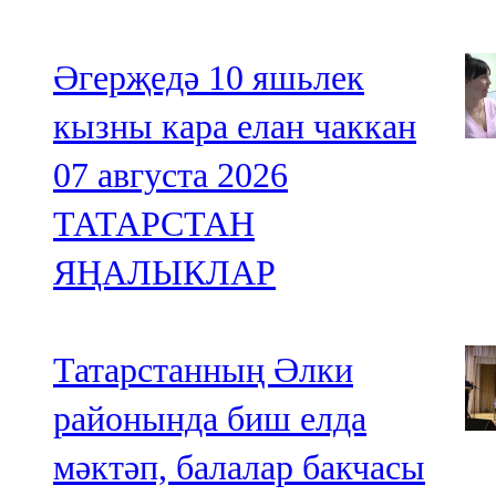
Әгерҗедә 10 яшьлек
кызны кара елан чаккан
07 августа 2026
ТАТАРСТАН
ЯҢАЛЫКЛАР
Татарстанның Әлки
районында биш елда
мәктәп, балалар бакчасы