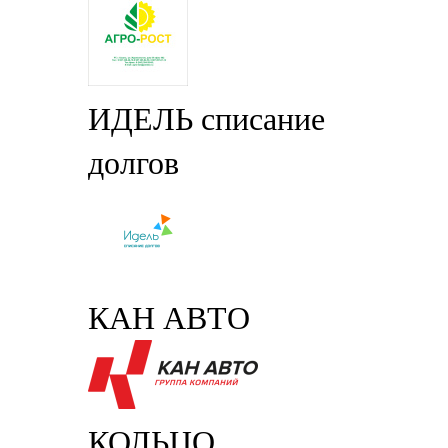
ИДЕЛЬ списание
долгов
КАН АВТО
КОЛЬЦО