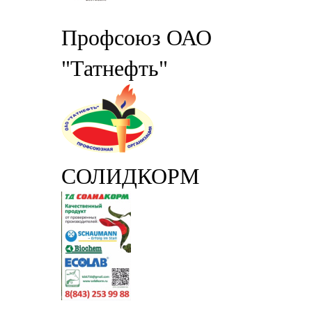
Профсоюз ОАО
"Татнефть"
СОЛИДКОРМ