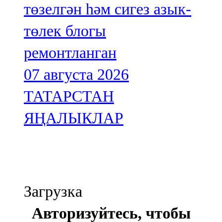
төзелгән һәм сигез азык-
төлек блогы
ремонтланган
07 августа 2026
ТАТАРСТАН
ЯҢАЛЫКЛАР
Загрузка
Авторизуйтесь, чтобы