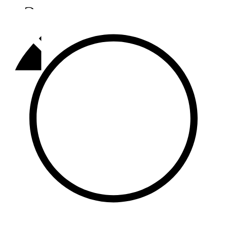
Әлмәт
92,9 FM
Базарлы матак
107,1 FM
Балык бистәсе
104,9 FM
Баулы
107,5 FM
Биләр
101,7 FM