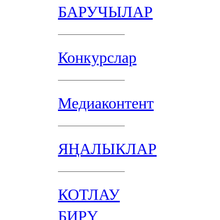
БАРУЧЫЛАР
Конкурслар
Медиаконтент
ЯҢАЛЫКЛАР
КОТЛАУ
БИРҮ