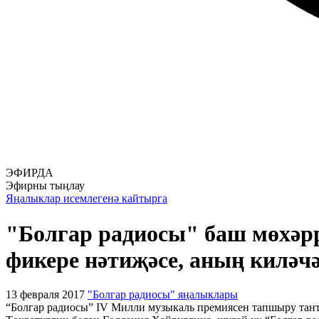
ЭФИРДА
Эфирны тыңлау
Яңалыклар исемлегенә кайтырга
"Болгар радиосы" баш мөхәр
фикере нәтиҗәсе, аның киләч
13 февраля 2017
"Болгар радиосы" яңалыклары
“Болгар радиосы” IV Милли музыкаль премиясен тапшыру тан