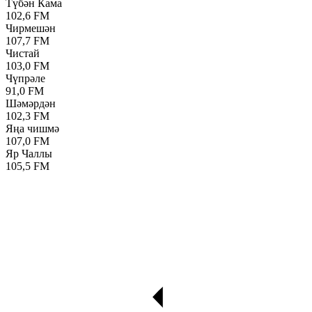
Түбән Кама
102,6 FM
Чирмешән
107,7 FM
Чистай
103,0 FM
Чүпрәле
91,0 FM
Шәмәрдән
102,3 FM
Яңа чишмә
107,0 FM
Яр Чаллы
105,5 FM