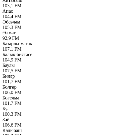
Актаныш
103,1 FM
Апас
104,4 FM
Әбсәләм
105,3 FM
Әлмәт
92,9 FM
Базарлы матак
107,1 FM
Балык бистәсе
104,9 FM
Баулы
107,5 FM
Биләр
101,7 FM
Болгар
106,0 FM
Бөгелмә
101,7 FM
Буа
100,3 FM
Зәй
106,6 FM
Кадыбаш