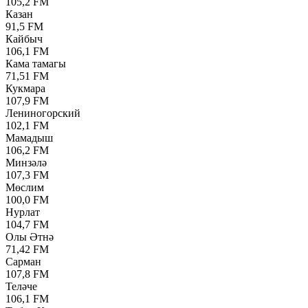
105,2 FM
Казан
91,5 FM
Кайбыч
106,1 FM
Кама тамагы
71,51 FM
Кукмара
107,9 FM
Лениногорский
102,1 FM
Мамадыш
106,2 FM
Минзәлә
107,3 FM
Мөслим
100,0 FM
Нурлат
104,7 FM
Олы Әтнә
71,42 FM
Сарман
107,8 FM
Теләче
106,1 FM