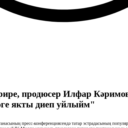
рире, продюсер Илфар Кәримо
әге якты диеп уйлыйм"
танасының пресс-конференциясендә татар эстрадасының популя