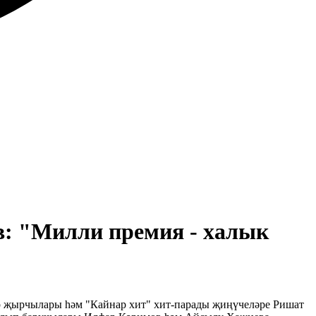
в: "Милли премия - халык
р җырчылары һәм "Кайнар хит" хит-парады җиңүчеләре Ришат