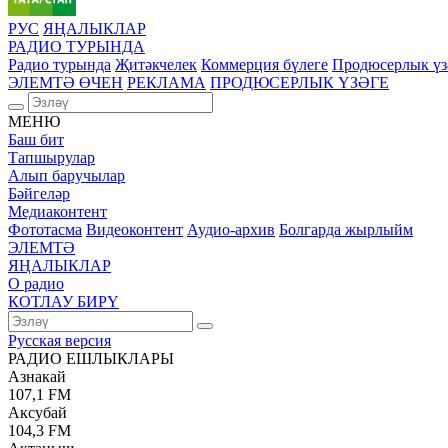
РУС
ЯҢАЛЫКЛАР
РАДИО ТУРЫНДА
Радио турында
Җитәкчелек
Коммерция бүлеге
Продюсерлык үз
ЭЛЕМТӘ ӨЧЕН
РЕКЛАМА
ПРОДЮСЕРЛЫК ҮЗӘГЕ
МЕНЮ
Баш бит
Тапшырулар
Алып баручылар
Бәйгеләр
Медиаконтент
Фототасма
Видеоконтент
Аудио-архив
Болгарда жырлыйм
ЭЛЕМТӘ
ЯҢАЛЫКЛАР
О радио
КОТЛАУ БИРҮ
Русская версия
РАДИО ЕШЛЫКЛАРЫ
Азнакай
107,1 FM
Аксубай
104,3 FM