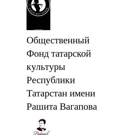
Общественный
Фонд татарской
культуры
Республики
Татарстан имени
Рашита Вагапова