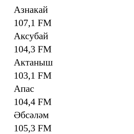
Азнакай
107,1 FM
Аксубай
104,3 FM
Актаныш
103,1 FM
Апас
104,4 FM
Әбсәләм
105,3 FM