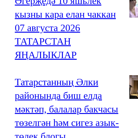
Әгерҗедә 10 яшьлек
кызны кара елан чаккан
07 августа 2026
ТАТАРСТАН
ЯҢАЛЫКЛАР
Татарстанның Әлки
районында биш елда
мәктәп, балалар бакчасы
төзелгән һәм сигез азык-
төлек блогы