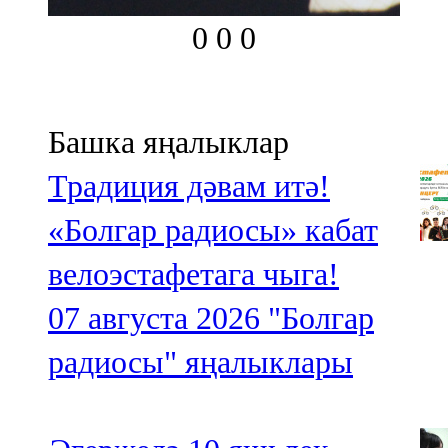
0
0
0
Башка яңалыклар
Традиция дәвам итә!
«Болгар радиосы» кабат
велоэстафетага чыга!
07 августа 2026
"Болгар
радиосы" яңалыклары