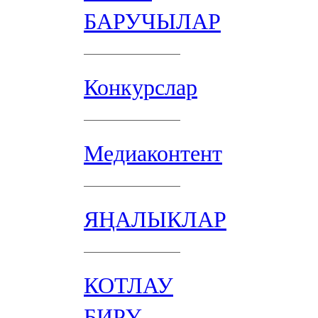
БАРУЧЫЛАР
Конкурслар
Медиаконтент
ЯҢАЛЫКЛАР
КОТЛАУ
БИРҮ