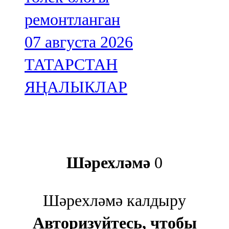
ремонтланган
07 августа 2026
ТАТАРСТАН
ЯҢАЛЫКЛАР
Шәрехләмә
0
Шәрехләмә калдыру
Авторизуйтесь, чтобы