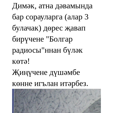
Димәк, атна дәвамында
бар сорауларга (алар 3
булачак) дөрес җавап
бирүчене "Болгар
радиосы"ннан бүләк
көтә!
Җиңүчене дүшәмбе
көнне игълан итәрбез.