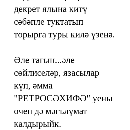
декрет ялына китү
сәбәпле туктатып
торырга туры килә үзенә.
Әле тагын...әле
сөйлиселәр, язасылар
күп, әмма
"РЕТРОСӘХИФӘ" уены
өчен дә мәгълүмат
калдырыйк.