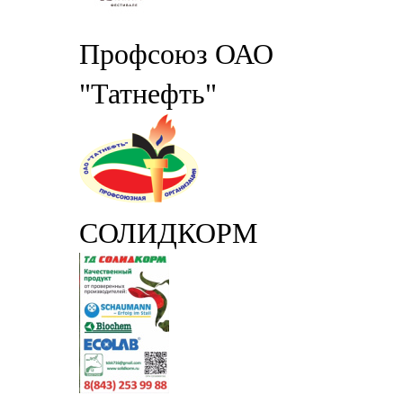
Профсоюз ОАО
"Татнефть"
СОЛИДКОРМ