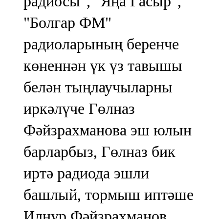
радиосы", "Яңа Гасыр",
91,0 FM
"Болгар ФМ"
Шәмәрдән
радиоларының беренче
102,3 FM
көненнән үк үз тавышы
Яңа чишмә
белән тыңлаучыларны
107,0 FM
иркәлүче Гөлназ
Яр Чаллы
Фәйзрахманова эш юлын
105,5 FM
барларбыз, Гөлназ бик
иртә радиода эшли
башлый, тормыш иптәше
Илнур Фәйзрахманов