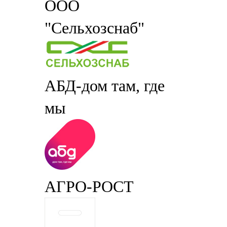
ООО
"Сельхозснаб"
АБД-дом там, где
мы
АГРО-РОСТ