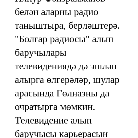
белән аларны радио
таныштыра, берләштерә.
"Болгар радиосы" алып
баручылары
телевидениядә дә эшләп
алырга өлгерәләр, шулар
арасында Гөлназны да
очратырга мөмкин.
Телевидение алып
баручысы карьерасын