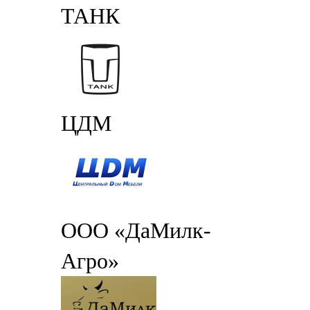
ТАНК
ЦДМ
ООО «ДаМилк-
Агро»