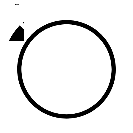
Әлмәт
92,9 FM
Базарлы матак
107,1 FM
Балык бистәсе
104,9 FM
Баулы
107,5 FM
Биләр
101,7 FM