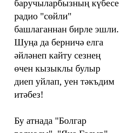
баручыларбызның күбесе
107,8 FM
радио "сөйли"
Теләче
башлаганнан бирле эшли.
106,1 FM
Шуңа да берничә елга
Түбән Кама
әйләнеп кайту сезнең
102,6 FM
өчен кызыклы булыр
Чирмешән
диеп уйлап, уен тәкъдим
107,7 FM
итәбез!
Чистай
103,0 FM
Бу атнада "Болгар
Чүпрәле