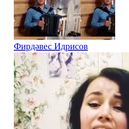
Фирдәвес Идрисов