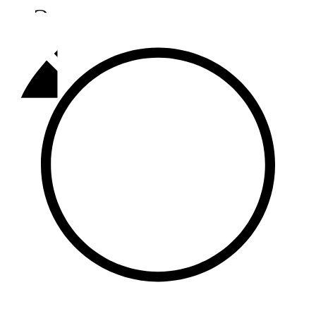
Әлмәт
92,9 FM
Базарлы матак
107,1 FM
Балык бистәсе
104,9 FM
Баулы
107,5 FM
Биләр
101,7 FM