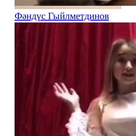
Фәндүс Гыйлметдинов