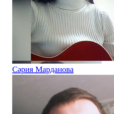
107,8 FM
Теләче
106,1 FM
Түбән Кама
102,6 FM
Чирмешән
Сәрия Марданова
107,7 FM
Чистай
103,0 FM
Чүпрәле