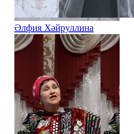
Әлфия Хәйруллина