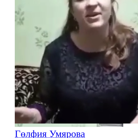
Гөлфия Умярова