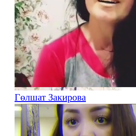
Гөлшат Закирова