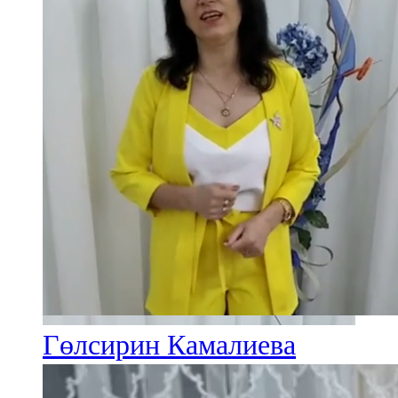
Гөлсирин Камалиева