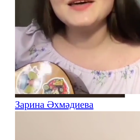
Зарина Әхмәдиева