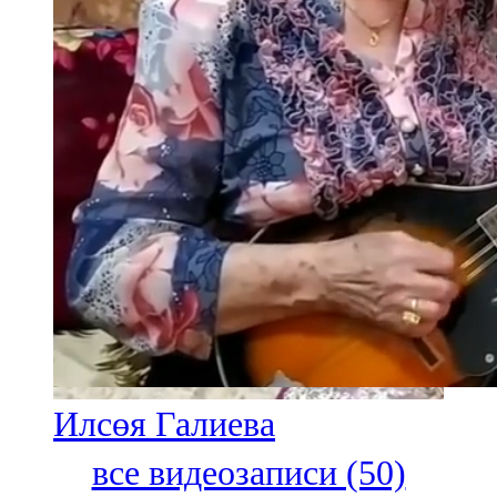
Илсөя Галиева
все видеозаписи (50)