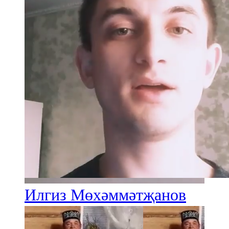
91,0 FM
Шәмәрдән
102,3 FM
Яңа чишмә
107,0 FM
Яр Чаллы
105,5 FM
Илгиз Мөхәммәтҗанов