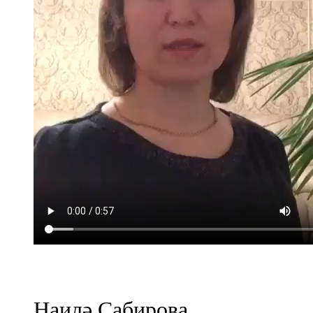
Казан
91,5 FM
Кайбыч
106,1 FM
Кама тамагы
71,51 FM
Кукмара
107,9 FM
Лениногорский
102,1 FM
Наилә Сабирова