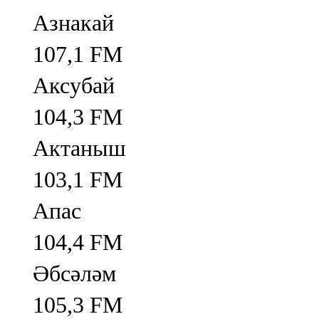
Азнакай
107,1 FM
Аксубай
104,3 FM
Актаныш
103,1 FM
Апас
104,4 FM
Әбсәләм
105,3 FM