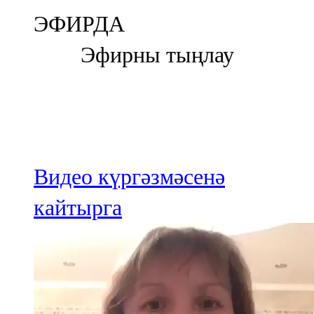
Болгар
ЭФИРДА
106,0 FM
Эфирны тыңлау
Бөгелмә
101,7 FM
Буа
100,3 FM
Видео күргәзмәсенә
Зәй
кайтырга
106,6 FM
Кадыбаш
105,2 FM