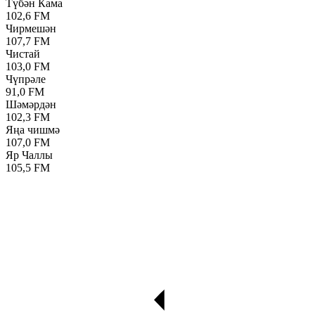
Түбән Кама
102,6 FM
Чирмешән
107,7 FM
Чистай
103,0 FM
Чүпрәле
91,0 FM
Шәмәрдән
102,3 FM
Яңа чишмә
107,0 FM
Яр Чаллы
105,5 FM