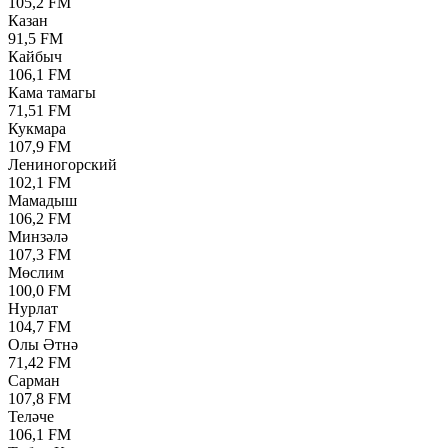
105,2 FM
Казан
91,5 FM
Кайбыч
106,1 FM
Кама тамагы
71,51 FM
Кукмара
107,9 FM
Лениногорский
102,1 FM
Мамадыш
106,2 FM
Минзәлә
107,3 FM
Мөслим
100,0 FM
Нурлат
104,7 FM
Олы Әтнә
71,42 FM
Сарман
107,8 FM
Теләче
106,1 FM