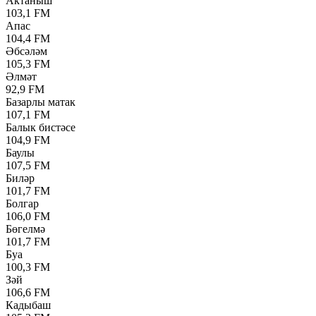
Актаныш
103,1 FM
Апас
104,4 FM
Әбсәләм
105,3 FM
Әлмәт
92,9 FM
Базарлы матак
107,1 FM
Балык бистәсе
104,9 FM
Баулы
107,5 FM
Биләр
101,7 FM
Болгар
106,0 FM
Бөгелмә
101,7 FM
Буа
100,3 FM
Зәй
106,6 FM
Кадыбаш