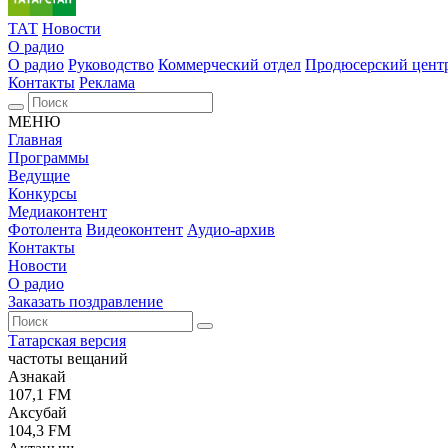
ТАТ
Новости
О радио
О радио
Руководство
Коммерческий отдел
Продюсерский цент
Контакты
Реклама
МЕНЮ
Главная
Программы
Ведущие
Конкурсы
Медиаконтент
Фотолента
Видеоконтент
Аудио-архив
Контакты
Новости
О радио
Заказать поздравление
Татарская версия
частоты вещаний
Азнакай
107,1 FM
Аксубай
104,3 FM