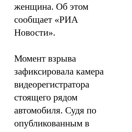
женщина. Об этом
107,8 FM
сообщает «РИА
Теләче
Новости».
106,1 FM
Түбән Кама
Момент взрыва
102,6 FM
зафиксировала камера
Чирмешән
видеорегистратора
107,7 FM
стоящего рядом
Чистай
автомобиля. Судя по
103,0 FM
опубликованным в
Чүпрәле