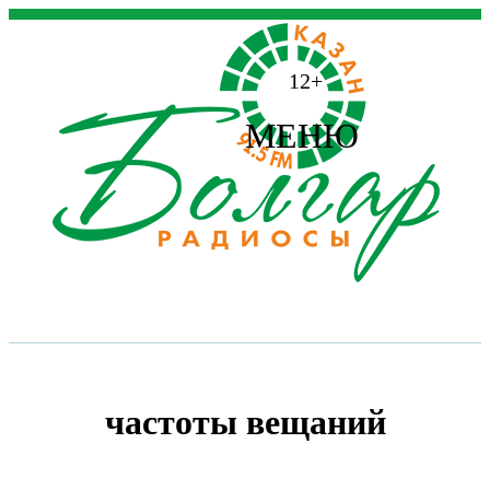
12+
МЕНЮ
частоты вещаний