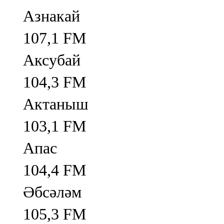
Азнакай
107,1 FM
Аксубай
104,3 FM
Актаныш
103,1 FM
Апас
104,4 FM
Әбсәләм
105,3 FM