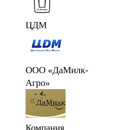
ЦДМ
ООО «ДаМилк-
Агро»
Компания