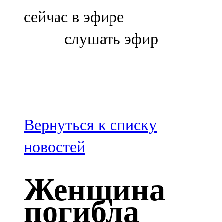
Болгар
сейчас в эфире
106,0 FM
слушать эфир
Бөгелмә
101,7 FM
Буа
100,3 FM
Вернуться к списку
Зәй
новостей
106,6 FM
Женщина
Кадыбаш
погибла
105,2 FM