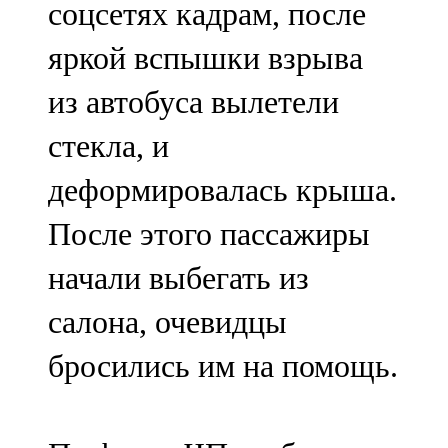
соцсетях кадрам, после
91,0 FM
яркой вспышки взрыва
Шәмәрдән
из автобуса вылетели
102,3 FM
стекла, и
Яңа чишмә
деформировалась крыша.
107,0 FM
После этого пассажиры
Яр Чаллы
начали выбегать из
105,5 FM
салона, очевидцы
бросились им на помощь.