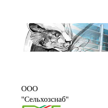
ООО
"Сельхозснаб"