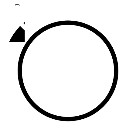
Әлмәт
92,9 FM
Базарлы матак
107,1 FM
Балык бистәсе
104,9 FM
Баулы
107,5 FM
Биләр
101,7 FM