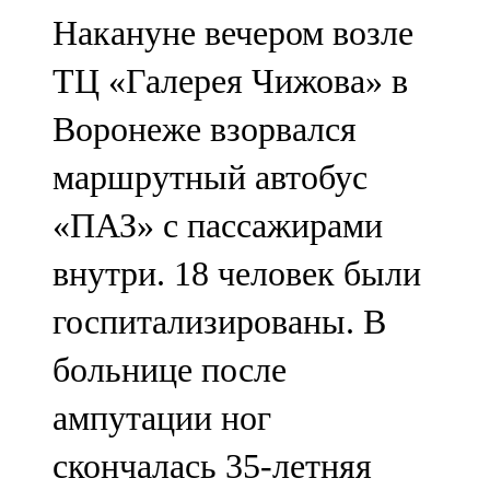
Мамадыш
Накануне вечером возле
106,2 FM
ТЦ «Галерея Чижова» в
Минзәлә
Воронеже взорвался
107,3 FM
маршрутный автобус
Мөслим
«ПАЗ» с пассажирами
100,0 FM
внутри. 18 человек были
Нурлат
госпитализированы. В
104,7 FM
больнице после
Олы Әтнә
ампутации ног
71,42 FM
скончалась 35-летняя
Сарман