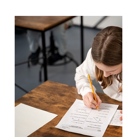
Мамадыш
106,2 FM
Минзәлә
107,3 FM
Мөслим
100,0 FM
Нурлат
104,7 FM
Олы Әтнә
71,42 FM
Сарман