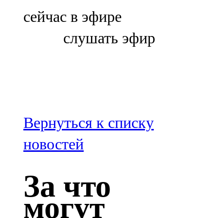
Болгар
сейчас в эфире
106,0 FM
слушать эфир
Бөгелмә
101,7 FM
Буа
100,3 FM
Вернуться к списку
Зәй
новостей
106,6 FM
За что
Кадыбаш
могут
105,2 FM