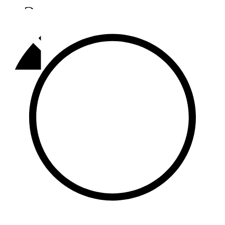
Әлмәт
92,9 FM
Базарлы матак
107,1 FM
Балык бистәсе
104,9 FM
Баулы
107,5 FM
Биләр
101,7 FM