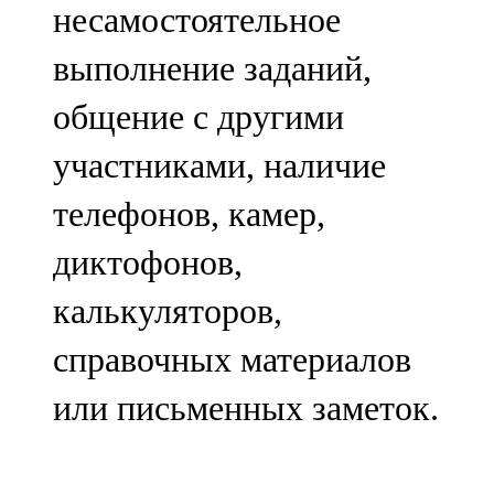
несамостоятельное
91,0 FM
выполнение заданий,
Шәмәрдән
общение с другими
102,3 FM
участниками, наличие
Яңа чишмә
телефонов, камер,
107,0 FM
диктофонов,
Яр Чаллы
калькуляторов,
105,5 FM
справочных материалов
или письменных заметок.