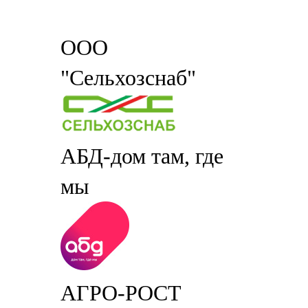
ООО
"Сельхозснаб"
АБД-дом там, где
мы
АГРО-РОСТ