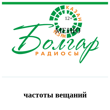
12+
МЕНЮ
частоты вещаний