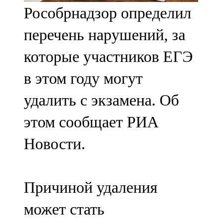
Рособрнадзор определил
107,8 FM
перечень нарушений, за
Теләче
которые участников ЕГЭ
106,1 FM
в этом году могут
Түбән Кама
удалить с экзамена. Об
102,6 FM
этом сообщает РИА
Чирмешән
Новости.
107,7 FM
Чистай
Причиной удаления
103,0 FM
может стать
Чүпрәле