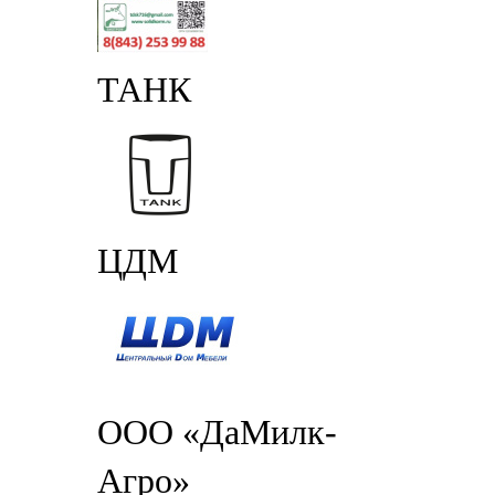
ТАНК
ЦДМ
ООО «ДаМилк-
Агро»