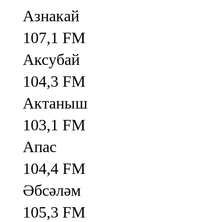
Азнакай
107,1 FM
Аксубай
104,3 FM
Актаныш
103,1 FM
Апас
104,4 FM
Әбсәләм
105,3 FM