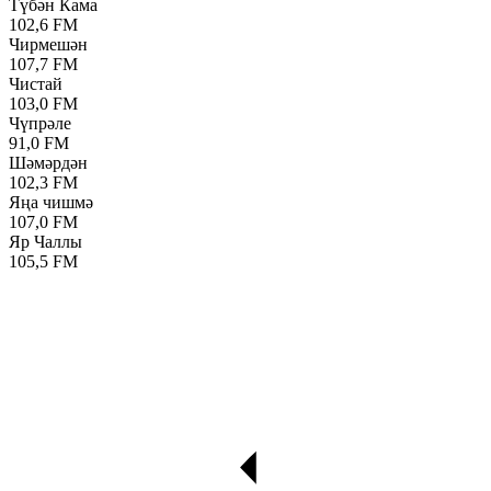
Түбән Кама
102,6 FM
Чирмешән
107,7 FM
Чистай
103,0 FM
Чүпрәле
91,0 FM
Шәмәрдән
102,3 FM
Яңа чишмә
107,0 FM
Яр Чаллы
105,5 FM