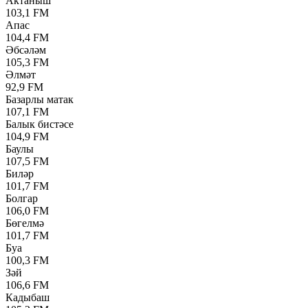
Актаныш
103,1 FM
Апас
104,4 FM
Әбсәләм
105,3 FM
Әлмәт
92,9 FM
Базарлы матак
107,1 FM
Балык бистәсе
104,9 FM
Баулы
107,5 FM
Биләр
101,7 FM
Болгар
106,0 FM
Бөгелмә
101,7 FM
Буа
100,3 FM
Зәй
106,6 FM
Кадыбаш