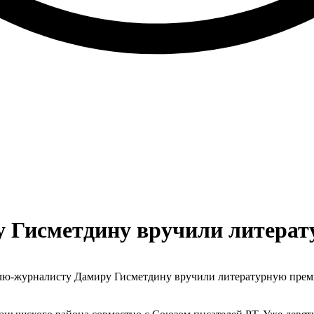
 Гисметдину вручили литера
елю-журналисту Дамиру Гисметдину вручили литературную прем