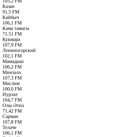
105,2 FM
Казан
91,5 FM
Кайбыч
106,1 FM
Кама тамагы
71,51 FM
Кукмара
107,9 FM
Лениногорский
102,1 FM
Мамадыш
106,2 FM
Минзәлә
107,3 FM
Мөслим
100,0 FM
Нурлат
104,7 FM
Олы Әтнә
71,42 FM
Сарман
107,8 FM
Теләче
106,1 FM