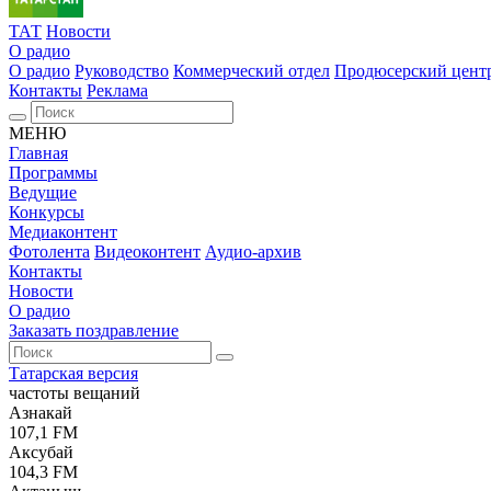
ТАТ
Новости
О радио
О радио
Руководство
Коммерческий отдел
Продюсерский цент
Контакты
Реклама
МЕНЮ
Главная
Программы
Ведущие
Конкурсы
Медиаконтент
Фотолента
Видеоконтент
Аудио-архив
Контакты
Новости
О радио
Заказать поздравление
Татарская версия
частоты вещаний
Азнакай
107,1 FM
Аксубай
104,3 FM