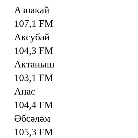
Азнакай
107,1 FM
Аксубай
104,3 FM
Актаныш
103,1 FM
Апас
104,4 FM
Әбсәләм
105,3 FM