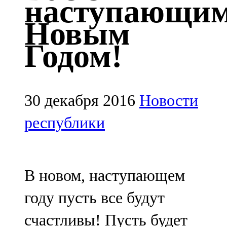
наступающи
Казан
Новым
91,5 FM
Годом!
Кайбыч
106,1 FM
Кама тамагы
30 декабря 2016
Новости
71,51 FM
республики
Кукмара
107,9 FM
В новом, наступающем
Лениногорский
году пусть все будут
102,1 FM
счастливы! Пусть будет