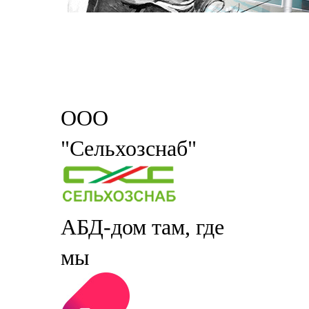
ООО
"Сельхозснаб"
АБД-дом там, где
мы