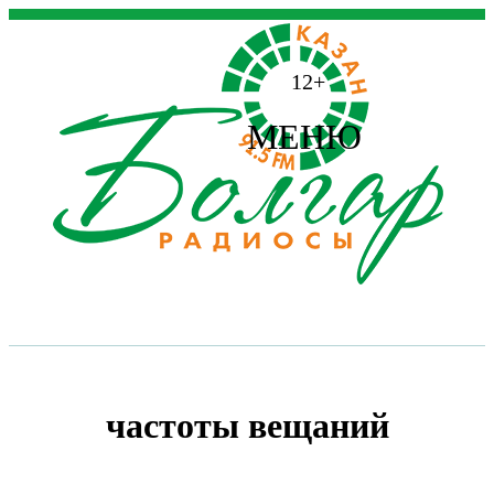
12+
МЕНЮ
частоты вещаний