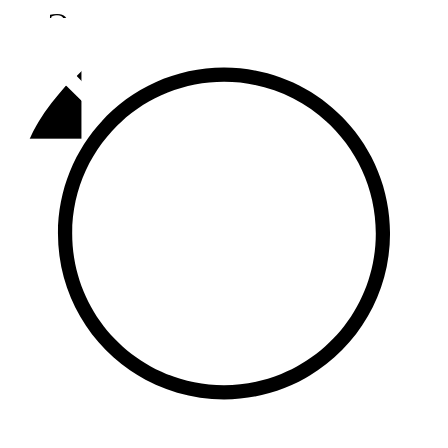
Әлмәт
92,9 FM
Базарлы матак
107,1 FM
Балык бистәсе
104,9 FM
Баулы
107,5 FM
Биләр
101,7 FM