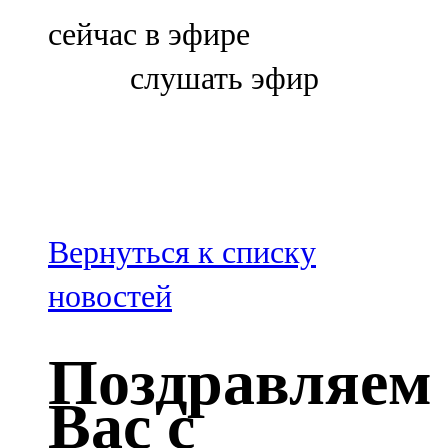
Болгар
сейчас в эфире
106,0 FM
слушать эфир
Бөгелмә
101,7 FM
Буа
100,3 FM
Вернуться к списку
Зәй
новостей
106,6 FM
Поздравляем
Кадыбаш
Вас с
105,2 FM