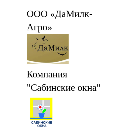
ООО «ДаМилк-
Агро»
Компания
"Сабинские окна"