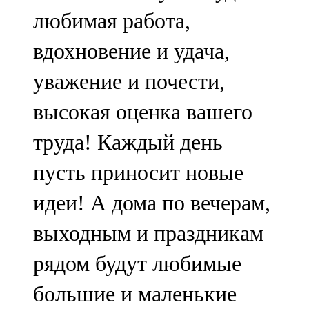
Мамадыш
любимая работа,
106,2 FM
вдохновение и удача,
Минзәлә
уважение и почести,
107,3 FM
высокая оценка вашего
Мөслим
труда! Каждый день
100,0 FM
пусть приносит новые
Нурлат
идеи! А дома по вечерам,
104,7 FM
выходным и праздникам
Олы Әтнә
рядом будут любимые
71,42 FM
большие и маленькие
Сарман