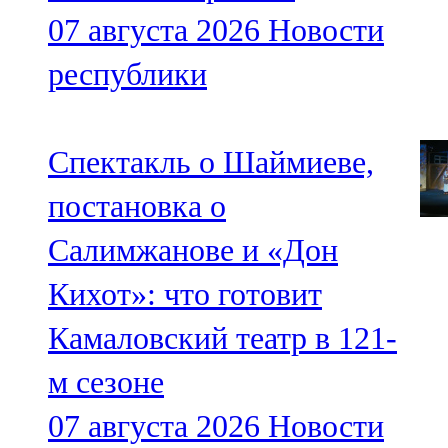
91,0 FM
07 августа 2026
Новости
Шәмәрдән
республики
102,3 FM
Яңа чишмә
Спектакль о Шаймиеве,
107,0 FM
постановка о
Яр Чаллы
Салимжанове и «Дон
105,5 FM
Кихот»: что готовит
Камаловский театр в 121-
м сезоне
07 августа 2026
Новости