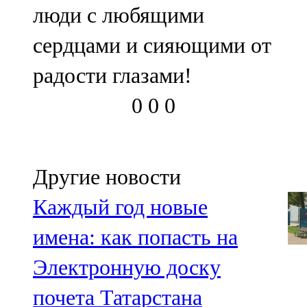
люди с любящими
107,8 FM
сердцами и сияющими от
Теләче
радости глазами!
106,1 FM
0
0
0
Түбән Кама
102,6 FM
Чирмешән
Другие новости
107,7 FM
Каждый год новые
Чистай
имена: как попасть на
103,0 FM
Электронную доску
Чүпрәле
почета Татарстана