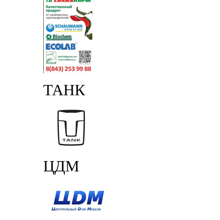
ТАНК
ЦДМ