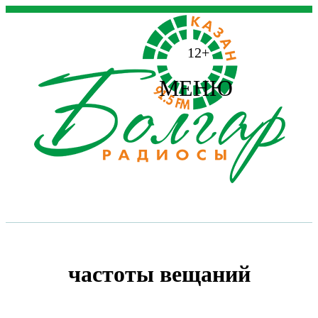
12+
МЕНЮ
частоты вещаний