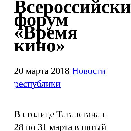
Всероссийск
Казан
форум
91,5 FM
«Время
Кайбыч
кино»
106,1 FM
Кама тамагы
71,51 FM
20 марта 2018
Новости
Кукмара
республики
107,9 FM
Лениногорский
В столице Татарстана с
102,1 FM
28 по 31 марта в пятый