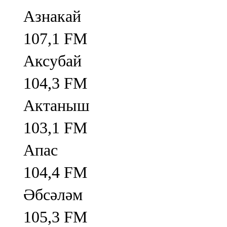
Азнакай
107,1 FM
Аксубай
104,3 FM
Актаныш
103,1 FM
Апас
104,4 FM
Әбсәләм
105,3 FM