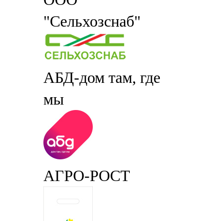
"Сельхозснаб"
АБД-дом там, где
мы
АГРО-РОСТ