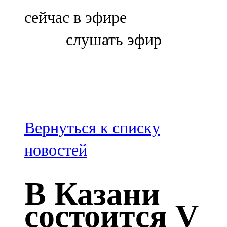
Болгар
сейчас в эфире
106,0 FM
слушать эфир
Бөгелмә
101,7 FM
Буа
100,3 FM
Вернуться к списку
Зәй
новостей
106,6 FM
В Казани
Кадыбаш
состоится V
105,2 FM