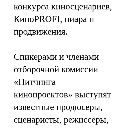
конкурса киносценариев,
107,8 FM
КиноPROFI, пиара и
Теләче
продвижения.
106,1 FM
Түбән Кама
Спикерами и членами
102,6 FM
отборочной комиссии
Чирмешән
«Питчинга
107,7 FM
кинопроектов» выступят
Чистай
известные продюсеры,
103,0 FM
сценаристы, режиссеры,
Чүпрәле