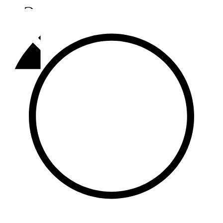
Әлмәт
92,9 FM
Базарлы матак
107,1 FM
Балык бистәсе
104,9 FM
Баулы
107,5 FM
Биләр
101,7 FM