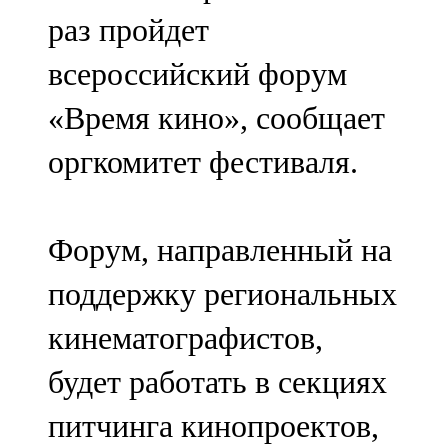
Мамадыш
раз пройдет
106,2 FM
всероссийский форум
Минзәлә
«Время кино», сообщает
107,3 FM
оргкомитет фестиваля.
Мөслим
100,0 FM
Форум, направленный на
Нурлат
поддержку региональных
104,7 FM
кинематографистов,
Олы Әтнә
будет работать в секциях
71,42 FM
питчинга кинопроектов,
Сарман