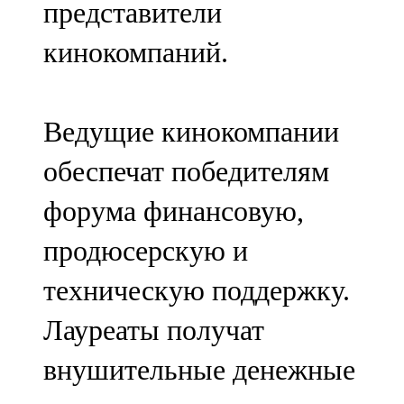
представители
91,0 FM
кинокомпаний.
Шәмәрдән
102,3 FM
Ведущие кинокомпании
Яңа чишмә
обеспечат победителям
107,0 FM
форума финансовую,
Яр Чаллы
продюсерскую и
105,5 FM
техническую поддержку.
Лауреаты получат
внушительные денежные