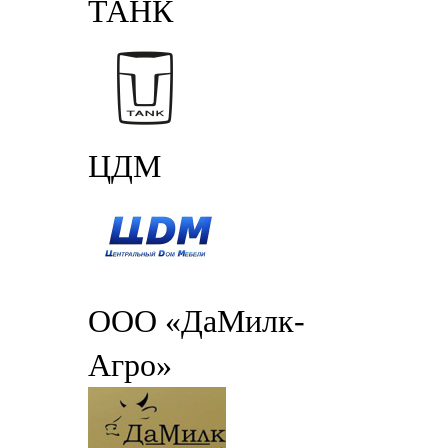
ТАНК
ЦДМ
ООО «ДаМилк-
Агро»