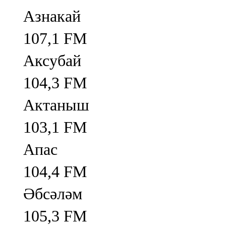
Азнакай
107,1 FM
Аксубай
104,3 FM
Актаныш
103,1 FM
Апас
104,4 FM
Әбсәләм
105,3 FM