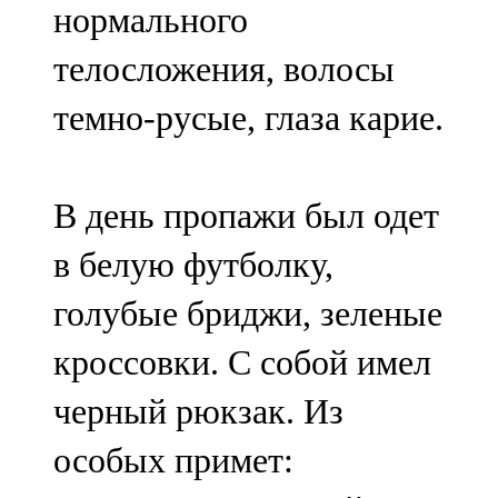
нормального
91,0 FM
телосложения, волосы
Шәмәрдән
темно-русые, глаза карие.
102,3 FM
Яңа чишмә
В день пропажи был одет
107,0 FM
в белую футболку,
Яр Чаллы
голубые бриджи, зеленые
105,5 FM
кроссовки. С собой имел
черный рюкзак. Из
особых примет: