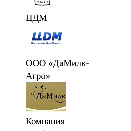
ЦДМ
ООО «ДаМилк-
Агро»
Компания