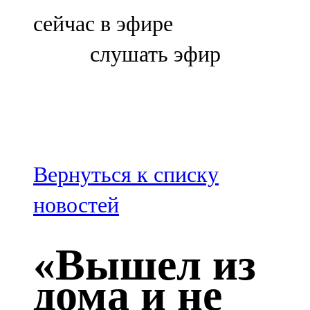
Болгар
сейчас в эфире
106,0 FM
слушать эфир
Бөгелмә
101,7 FM
Буа
100,3 FM
Вернуться к списку
Зәй
новостей
106,6 FM
«Вышел из
Кадыбаш
дома и не
105,2 FM