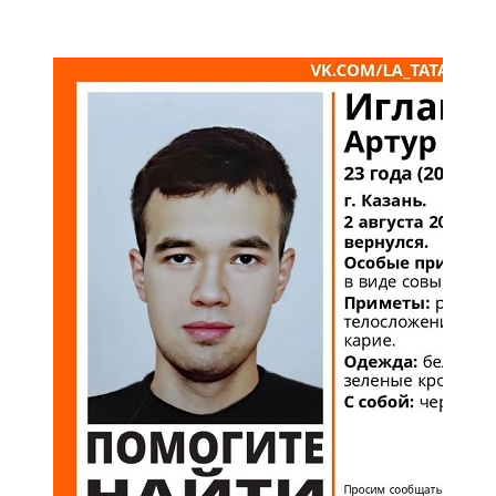
Мамадыш
106,2 FM
Минзәлә
107,3 FM
Мөслим
100,0 FM
Нурлат
104,7 FM
Олы Әтнә
71,42 FM
Сарман