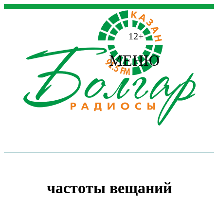
12+
МЕНЮ
частоты вещаний