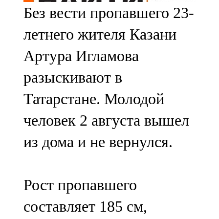
Без вести пропавшего 23-
107,8 FM
летнего жителя Казани
Теләче
Артура Игламова
106,1 FM
разыскивают в
Түбән Кама
Татарстане. Молодой
102,6 FM
человек 2 августа вышел
Чирмешән
из дома и не вернулся.
107,7 FM
Чистай
Рост пропавшего
103,0 FM
составляет 185 см,
Чүпрәле