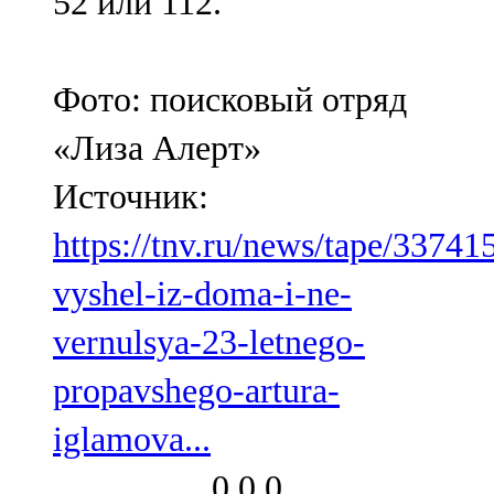
52 или 112.
Фото: поисковый отряд
«Лиза Алерт»
Источник:
https://tnv.ru/news/tape/33741
vyshel-iz-doma-i-ne-
vernulsya-23-letnego-
propavshego-artura-
iglamova...
0
0
0