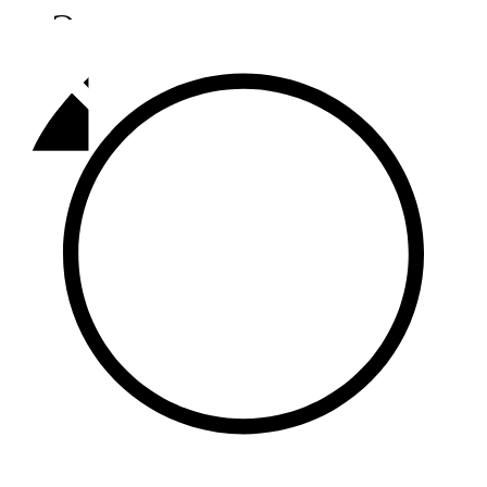
Әлмәт
92,9 FM
Базарлы матак
107,1 FM
Балык бистәсе
104,9 FM
Баулы
107,5 FM
Биләр
101,7 FM