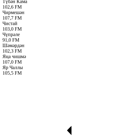
Түбән Кама
102,6 FM
Чирмешән
107,7 FM
Чистай
103,0 FM
Чүпрәле
91,0 FM
Шәмәрдән
102,3 FM
Яңа чишмә
107,0 FM
Яр Чаллы
105,5 FM