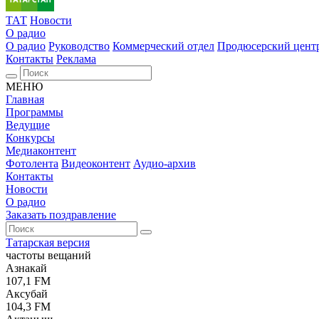
ТАТ
Новости
О радио
О радио
Руководство
Коммерческий отдел
Продюсерский цент
Контакты
Реклама
МЕНЮ
Главная
Программы
Ведущие
Конкурсы
Медиаконтент
Фотолента
Видеоконтент
Аудио-архив
Контакты
Новости
О радио
Заказать поздравление
Татарская версия
частоты вещаний
Азнакай
107,1 FM
Аксубай
104,3 FM