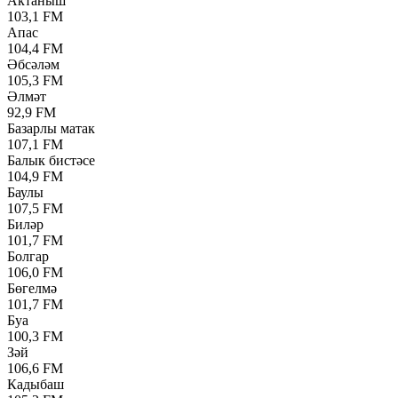
Актаныш
103,1 FM
Апас
104,4 FM
Әбсәләм
105,3 FM
Әлмәт
92,9 FM
Базарлы матак
107,1 FM
Балык бистәсе
104,9 FM
Баулы
107,5 FM
Биләр
101,7 FM
Болгар
106,0 FM
Бөгелмә
101,7 FM
Буа
100,3 FM
Зәй
106,6 FM
Кадыбаш