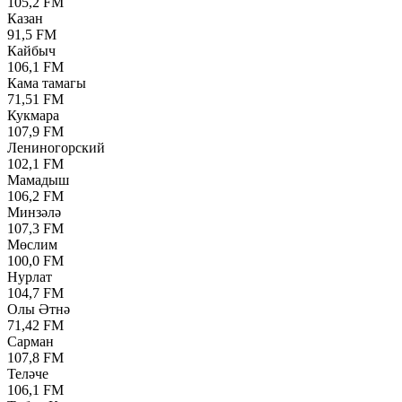
105,2 FM
Казан
91,5 FM
Кайбыч
106,1 FM
Кама тамагы
71,51 FM
Кукмара
107,9 FM
Лениногорский
102,1 FM
Мамадыш
106,2 FM
Минзәлә
107,3 FM
Мөслим
100,0 FM
Нурлат
104,7 FM
Олы Әтнә
71,42 FM
Сарман
107,8 FM
Теләче
106,1 FM