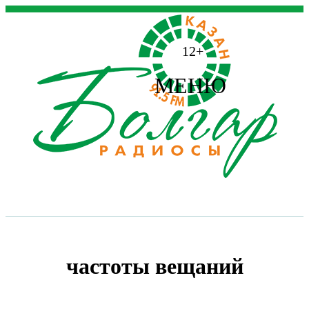
12+
МЕНЮ
частоты вещаний