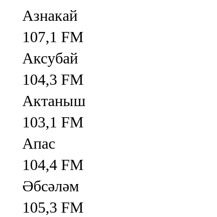
Азнакай
107,1 FM
Аксубай
104,3 FM
Актаныш
103,1 FM
Апас
104,4 FM
Әбсәләм
105,3 FM