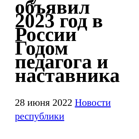
объявил
Казан
2023 год в
91,5 FM
России
Кайбыч
Годом
106,1 FM
педагога и
Кама тамагы
наставника
71,51 FM
Кукмара
107,9 FM
28 июня 2022
Новости
Лениногорский
республики
102,1 FM