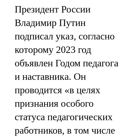
Мамадыш
Президент России
106,2 FM
Владимир Путин
Минзәлә
подписал указ, согласно
107,3 FM
которому 2023 год
Мөслим
объявлен Годом педагога
100,0 FM
и наставника. Он
Нурлат
проводится «в целях
104,7 FM
признания особого
Олы Әтнә
статуса педагогических
71,42 FM
работников, в том числе
Сарман