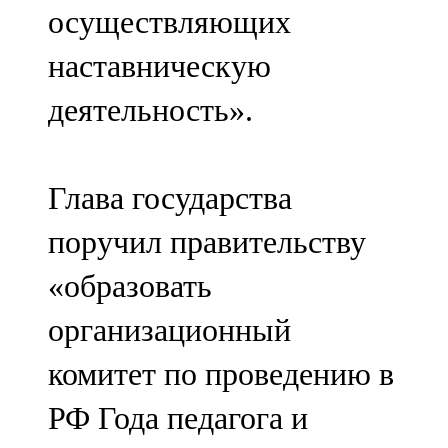
осуществляющих
107,8 FM
наставническую
Теләче
деятельность».
106,1 FM
Түбән Кама
Глава государства
102,6 FM
поручил правительству
Чирмешән
«образовать
107,7 FM
организационный
Чистай
комитет по проведению в
103,0 FM
РФ Года педагога и
Чүпрәле