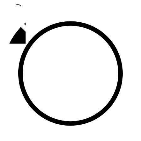
Әлмәт
92,9 FM
Базарлы матак
107,1 FM
Балык бистәсе
104,9 FM
Баулы
107,5 FM
Биләр
101,7 FM