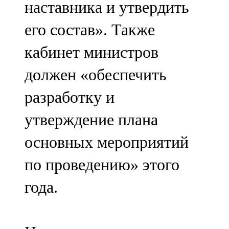
наставника и утвердить
91,0 FM
его состав». Также
Шәмәрдән
кабинет министров
102,3 FM
должен «обеспечить
Яңа чишмә
разработку и
107,0 FM
утверждение плана
Яр Чаллы
основных мероприятий
105,5 FM
по проведению» этого
года.