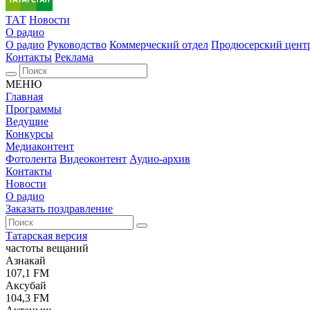
ТАТ
Новости
О радио
О радио
Руководство
Коммерческий отдел
Продюсерский цент
Контакты
Реклама
МЕНЮ
Главная
Программы
Ведущие
Конкурсы
Медиаконтент
Фотолента
Видеоконтент
Аудио-архив
Контакты
Новости
О радио
Заказать поздравление
Татарская версия
частоты вещаний
Азнакай
107,1 FM
Аксубай
104,3 FM