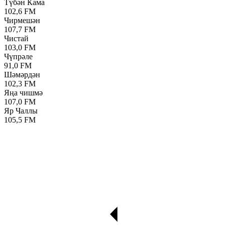
Түбән Кама
102,6 FM
Чирмешән
107,7 FM
Чистай
103,0 FM
Чүпрәле
91,0 FM
Шәмәрдән
102,3 FM
Яңа чишмә
107,0 FM
Яр Чаллы
105,5 FM