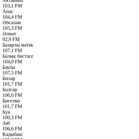
Актаныш
103,1 FM
Апас
104,4 FM
Әбсәләм
105,3 FM
Әлмәт
92,9 FM
Базарлы матак
107,1 FM
Балык бистәсе
104,9 FM
Баулы
107,5 FM
Биләр
101,7 FM
Болгар
106,0 FM
Бөгелмә
101,7 FM
Буа
100,3 FM
Зәй
106,6 FM
Кадыбаш