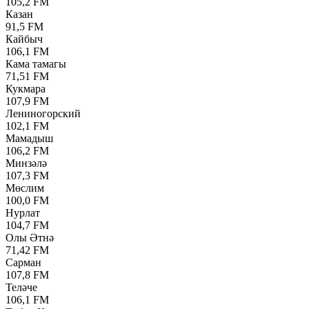
105,2 FM
Казан
91,5 FM
Кайбыч
106,1 FM
Кама тамагы
71,51 FM
Кукмара
107,9 FM
Лениногорский
102,1 FM
Мамадыш
106,2 FM
Минзәлә
107,3 FM
Мөслим
100,0 FM
Нурлат
104,7 FM
Олы Әтнә
71,42 FM
Сарман
107,8 FM
Теләче
106,1 FM