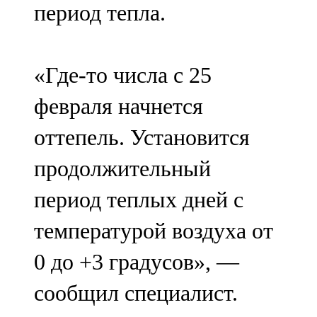
период тепла.
91,0 FM
Шәмәрдән
«Где-то числа с 25
102,3 FM
февраля начнется
Яңа чишмә
оттепель. Установится
107,0 FM
продолжительный
Яр Чаллы
период теплых дней с
105,5 FM
температурой воздуха от
0 до +3 градусов», —
сообщил специалист.