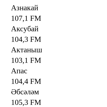
Азнакай
107,1 FM
Аксубай
104,3 FM
Актаныш
103,1 FM
Апас
104,4 FM
Әбсәләм
105,3 FM