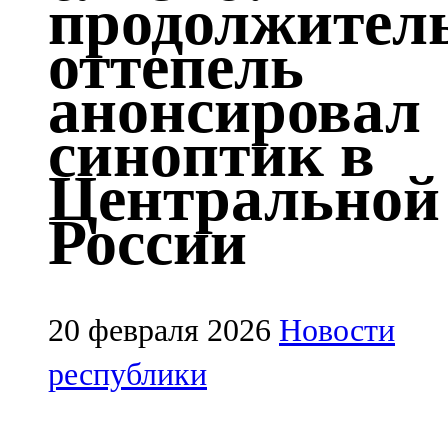
продолжител
Казан
оттепель
91,5 FM
анонсировал
Кайбыч
синоптик в
106,1 FM
Центральной
Кама тамагы
России
71,51 FM
Кукмара
107,9 FM
20 февраля 2026
Новости
Лениногорский
республики
102,1 FM