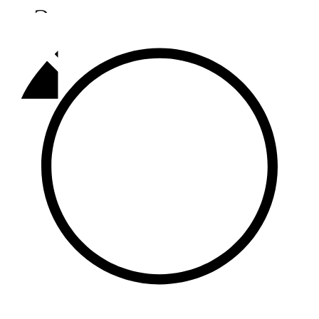
Әлмәт
92,9 FM
Базарлы матак
107,1 FM
Балык бистәсе
104,9 FM
Баулы
107,5 FM
Биләр
101,7 FM