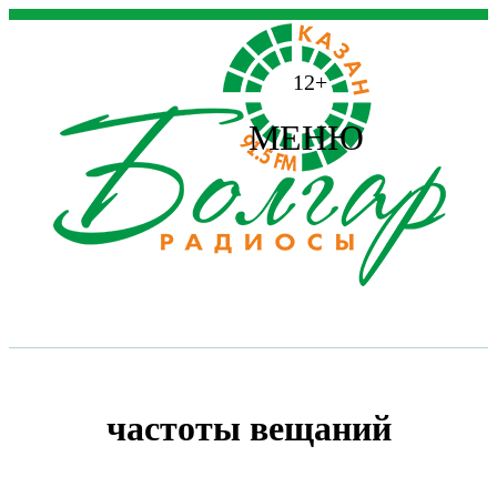
12+
МЕНЮ
частоты вещаний