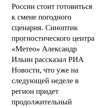
России стоит готовиться
107,8 FM
к смене погодного
Теләче
сценария. Синоптик
106,1 FM
прогностического центра
Түбән Кама
«Метео» Александр
102,6 FM
Ильин рассказал РИА
Чирмешән
Новости, что уже на
107,7 FM
следующей неделе в
Чистай
регион придет
103,0 FM
продолжительный
Чүпрәле