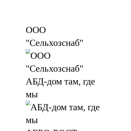
ООО
"Сельхозснаб"
АБД-дом там, где
мы