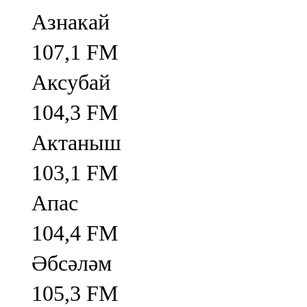
Азнакай
107,1 FM
Аксубай
104,3 FM
Актаныш
103,1 FM
Апас
104,4 FM
Әбсәләм
105,3 FM