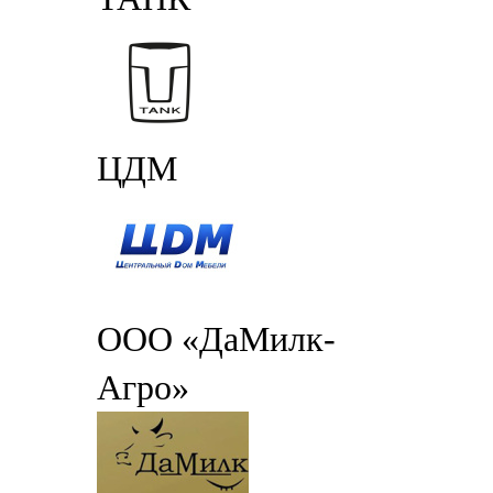
ЦДМ
ООО «ДаМилк-
Агро»