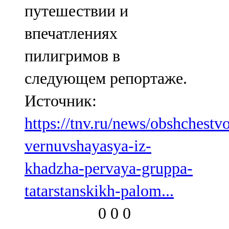
путешествии и
впечатлениях
пилигримов в
следующем репортаже.
Источник:
https://tnv.ru/news/obshchestv
vernuvshayasya-iz-
khadzha-pervaya-gruppa-
tatarstanskikh-palom...
0
0
0