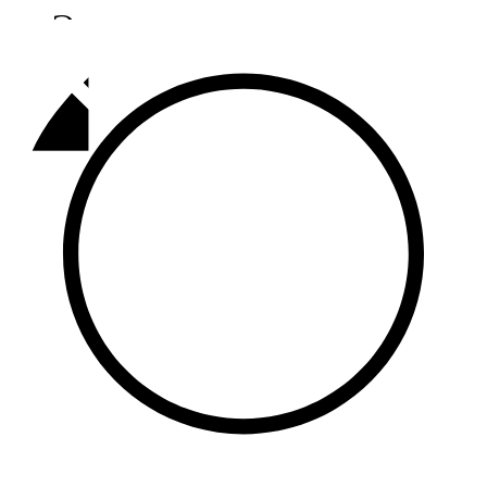
Әлмәт
92,9 FM
Базарлы матак
107,1 FM
Балык бистәсе
104,9 FM
Баулы
107,5 FM
Биләр
101,7 FM