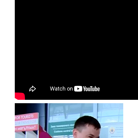
107,8 FM
Теләче
106,1 FM
Түбән Кама
102,6 FM
Чирмешән
107,7 FM
Чистай
103,0 FM
Чүпрәле