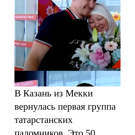
91,0 FM
Шәмәрдән
102,3 FM
Яңа чишмә
107,0 FM
Яр Чаллы
105,5 FM
В Казань из Мекки
вернулась первая группа
татарстанских
паломников. Это 50