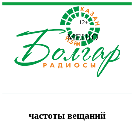
12+
МЕНЮ
частоты вещаний