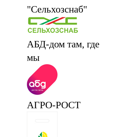
"Сельхозснаб"
АБД-дом там, где
мы
АГРО-РОСТ