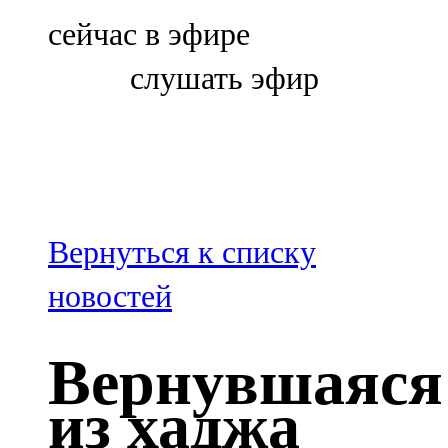
Болгар
сейчас в эфире
106,0 FM
слушать эфир
Бөгелмә
101,7 FM
Буа
100,3 FM
Вернуться к списку
Зәй
новостей
106,6 FM
Вернувшаяся
Кадыбаш
из хаджа
105,2 FM