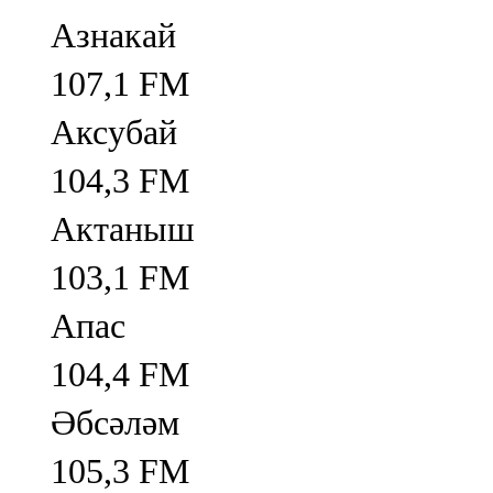
Азнакай
107,1 FM
Аксубай
104,3 FM
Актаныш
103,1 FM
Апас
104,4 FM
Әбсәләм
105,3 FM