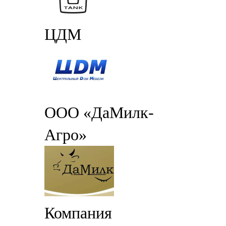
ЦДМ
ООО «ДаМилк-
Агро»
Компания