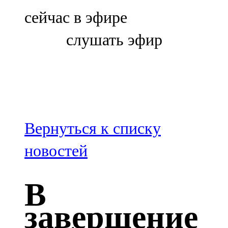
Болгар
сейчас в эфире
106,0 FM
слушать эфир
Бөгелмә
101,7 FM
Буа
100,3 FM
Вернуться к списку
Зәй
новостей
106,6 FM
В
Кадыбаш
завершение
105,2 FM