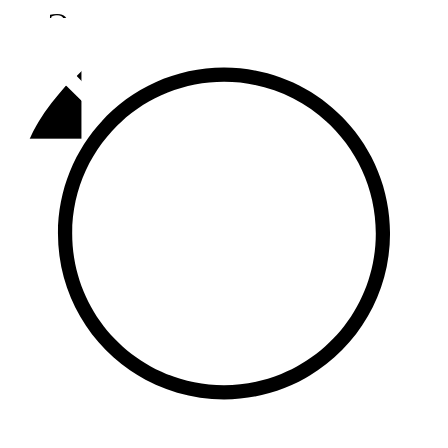
Әлмәт
92,9 FM
Базарлы матак
107,1 FM
Балык бистәсе
104,9 FM
Баулы
107,5 FM
Биләр
101,7 FM