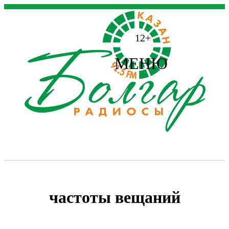
12+
МЕНЮ
частоты вещаний