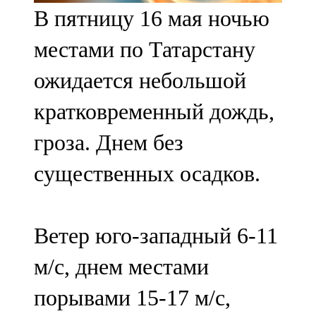
В пятницу 16 мая ночью
107,8 FM
местами по Татарстану
Теләче
ожидается небольшой
106,1 FM
кратковременный дождь,
Түбән Кама
гроза. Днем без
102,6 FM
существенных осадков.
Чирмешән
107,7 FM
Ветер юго-западный 6-11
Чистай
м/с, днем местами
103,0 FM
порывами 15-17 м/с,
Чүпрәле