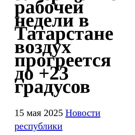
рабочей
Казан
недели в
91,5 FM
Татарстане
Кайбыч
воздух
106,1 FM
прогреется
Кама тамагы
до +23
71,51 FM
градусов
Кукмара
107,9 FM
Лениногорский
15 мая 2025
Новости
102,1 FM
республики