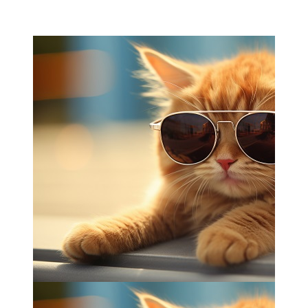
Мамадыш
106,2 FM
Минзәлә
107,3 FM
Мөслим
100,0 FM
Нурлат
104,7 FM
Олы Әтнә
71,42 FM
Сарман