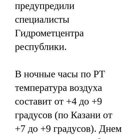
предупредили
91,0 FM
специалисты
Шәмәрдән
Гидрометцентра
102,3 FM
республики.
Яңа чишмә
107,0 FM
В ночные часы по РТ
Яр Чаллы
температура воздуха
105,5 FM
составит от +4 до +9
градусов (по Казани от
+7 до +9 градусов). Днем