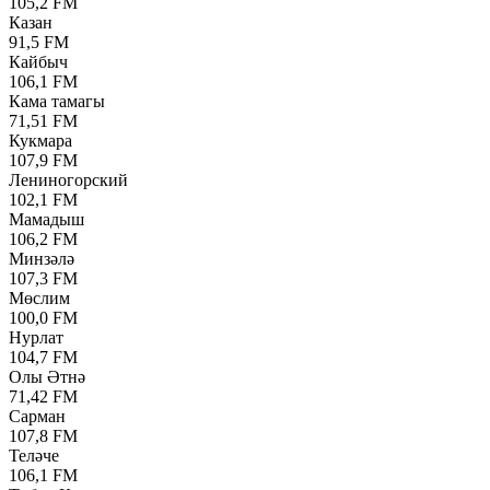
105,2 FM
Казан
91,5 FM
Кайбыч
106,1 FM
Кама тамагы
71,51 FM
Кукмара
107,9 FM
Лениногорский
102,1 FM
Мамадыш
106,2 FM
Минзәлә
107,3 FM
Мөслим
100,0 FM
Нурлат
104,7 FM
Олы Әтнә
71,42 FM
Сарман
107,8 FM
Теләче
106,1 FM