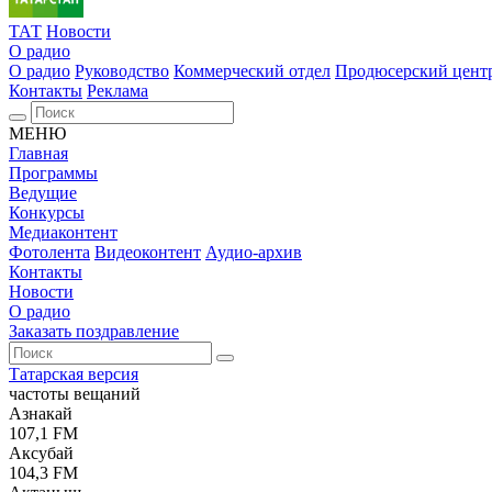
ТАТ
Новости
О радио
О радио
Руководство
Коммерческий отдел
Продюсерский цент
Контакты
Реклама
МЕНЮ
Главная
Программы
Ведущие
Конкурсы
Медиаконтент
Фотолента
Видеоконтент
Аудио-архив
Контакты
Новости
О радио
Заказать поздравление
Татарская версия
частоты вещаний
Азнакай
107,1 FM
Аксубай
104,3 FM