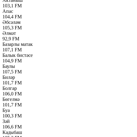
Актаныш
103,1 FM
Апас
104,4 FM
Әбсәләм
105,3 FM
Әлмәт
92,9 FM
Базарлы матак
107,1 FM
Балык бистәсе
104,9 FM
Баулы
107,5 FM
Биләр
101,7 FM
Болгар
106,0 FM
Бөгелмә
101,7 FM
Буа
100,3 FM
Зәй
106,6 FM
Кадыбаш