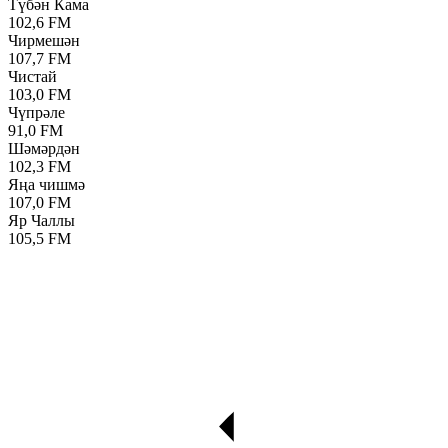
Түбән Кама
102,6 FM
Чирмешән
107,7 FM
Чистай
103,0 FM
Чүпрәле
91,0 FM
Шәмәрдән
102,3 FM
Яңа чишмә
107,0 FM
Яр Чаллы
105,5 FM