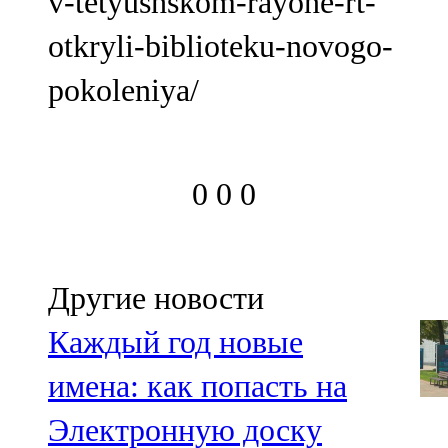
v-tetyushskom-rayone-rt-
otkryli-biblioteku-novogo-
pokoleniya/
0
0
0
Другие новости
Каждый год новые
имена: как попасть на
Электронную доску