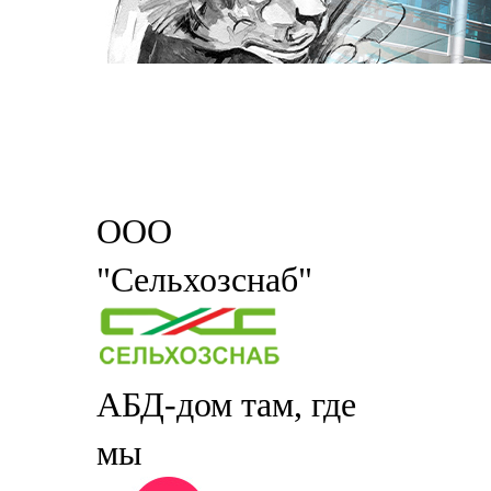
ООО
"Сельхозснаб"
АБД-дом там, где
мы