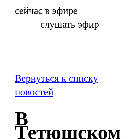
Болгар
сейчас в эфире
106,0 FM
слушать эфир
Бөгелмә
101,7 FM
Буа
100,3 FM
Вернуться к списку
Зәй
новостей
106,6 FM
В
Кадыбаш
Тетюшском
105,2 FM