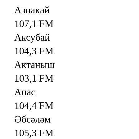
Азнакай
107,1 FM
Аксубай
104,3 FM
Актаныш
103,1 FM
Апас
104,4 FM
Әбсәләм
105,3 FM