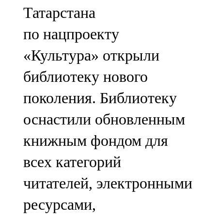
Татарстана
107,8 FM
по нацпроекту
Теләче
«Культура» открыли
106,1 FM
библиотеку нового
Түбән Кама
поколения. Библиотеку
102,6 FM
оснастили обновленным
Чирмешән
книжным фондом для
107,7 FM
всех категорий
Чистай
читателей, электронными
103,0 FM
ресурсами,
Чүпрәле