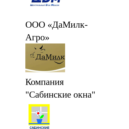
ООО «ДаМилк-
Агро»
Компания
"Сабинские окна"