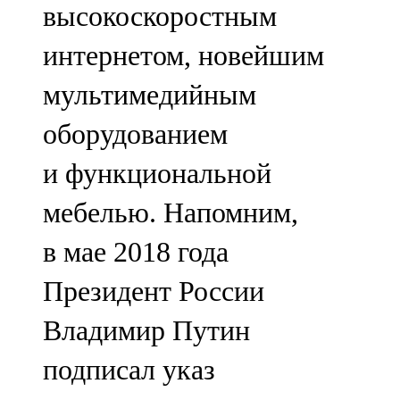
высокоскоростным
91,0 FM
интернетом, новейшим
Шәмәрдән
мультимедийным
102,3 FM
оборудованием
Яңа чишмә
и функциональной
107,0 FM
мебелью. Напомним,
Яр Чаллы
в мае 2018 года
105,5 FM
Президент России
Владимир Путин
подписал указ