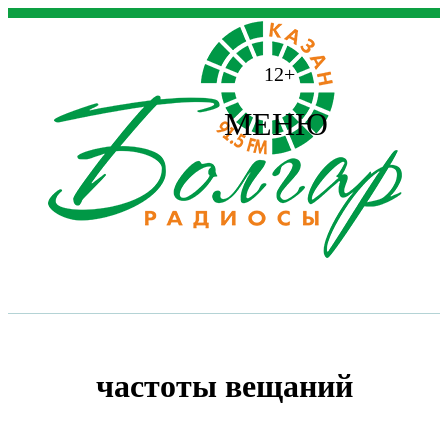
12+
МЕНЮ
частоты вещаний