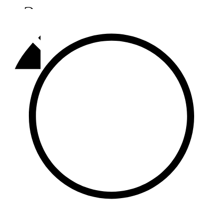
Әлмәт
92,9 FM
Базарлы матак
107,1 FM
Балык бистәсе
104,9 FM
Баулы
107,5 FM
Биләр
101,7 FM