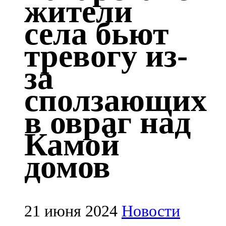
жители
Казан
села бьют
91,5 FM
тревогу из-
Кайбыч
за
106,1 FM
сползающих
Кама тамагы
в овраг над
71,51 FM
Камой
Кукмара
домов
107,9 FM
Лениногорский
102,1 FM
21 июня 2024
Новости