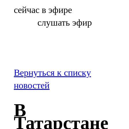
Болгар
сейчас в эфире
106,0 FM
слушать эфир
Бөгелмә
101,7 FM
Буа
100,3 FM
Вернуться к списку
Зәй
новостей
106,6 FM
В
Кадыбаш
Татарстане
105,2 FM