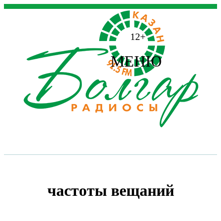
12+
МЕНЮ
частоты вещаний