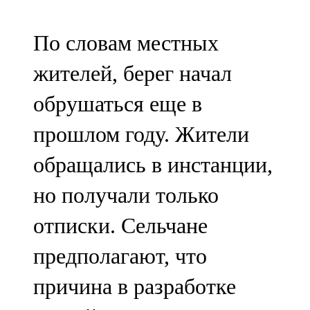
91,0 FM
По словам местных
Шәмәрдән
жителей, берег начал
102,3 FM
обрушаться еще в
Яңа чишмә
прошлом году. Жители
107,0 FM
обращались в инстанции,
Яр Чаллы
но получали только
105,5 FM
отписки. Сельчане
предполагают, что
причина в разработке