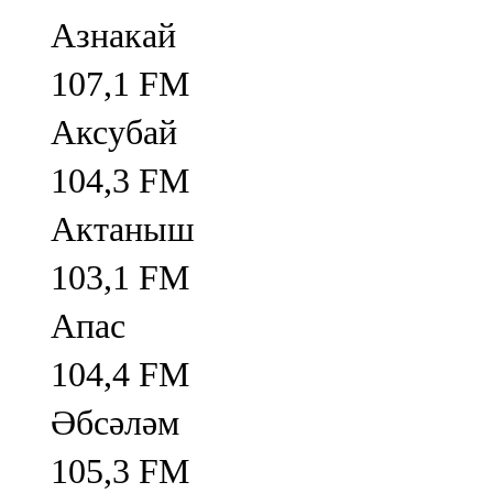
Азнакай
107,1 FM
Аксубай
104,3 FM
Актаныш
103,1 FM
Апас
104,4 FM
Әбсәләм
105,3 FM