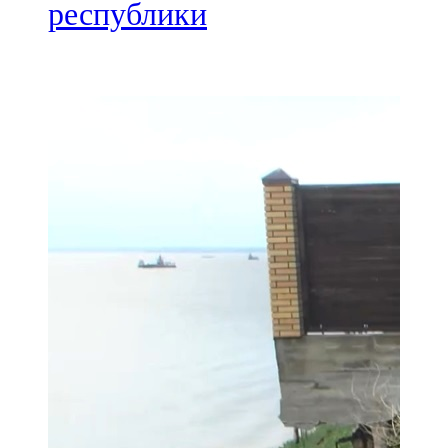
Мамадыш
республики
106,2 FM
Минзәлә
107,3 FM
Мөслим
100,0 FM
Нурлат
104,7 FM
Олы Әтнә
71,42 FM
Сарман