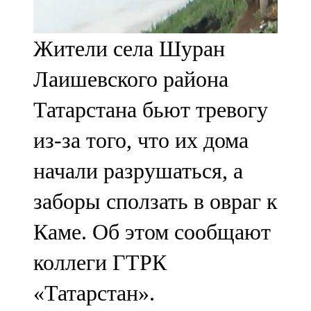
107,8 FM
Жители села Шуран
Теләче
Лаишевского района
106,1 FM
Татарстана бьют тревогу
Түбән Кама
из-за того, что их дома
102,6 FM
начали разрушаться, а
Чирмешән
заборы сползать в овраг к
107,7 FM
Каме. Об этом сообщают
Чистай
коллеги ГТРК
103,0 FM
«Татарстан».
Чүпрәле