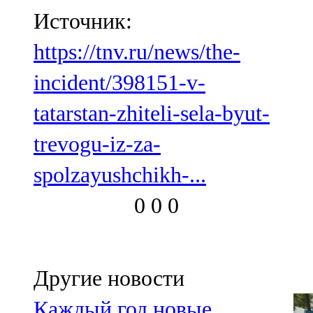
Источник:
https://tnv.ru/news/the-
incident/398151-v-
tatarstan-zhiteli-sela-byut-
trevogu-iz-za-
spolzayushchikh-...
0
0
0
Другие новости
Каждый год новые