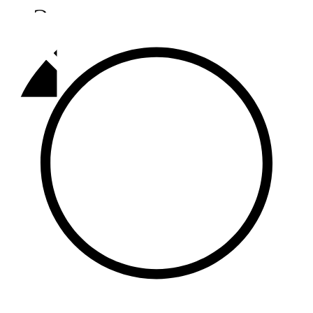
Әлмәт
92,9 FM
Базарлы матак
107,1 FM
Балык бистәсе
104,9 FM
Баулы
107,5 FM
Биләр
101,7 FM