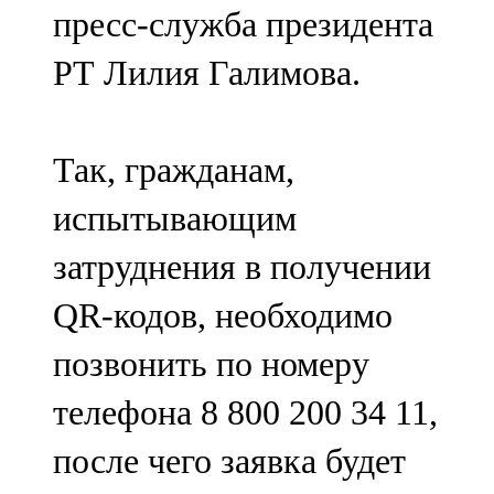
пресс-служба президента
107,8 FM
РТ Лилия Галимова.
Теләче
106,1 FM
Так, гражданам,
Түбән Кама
испытывающим
102,6 FM
затруднения в получении
Чирмешән
QR-кодов, необходимо
107,7 FM
позвонить по номеру
Чистай
телефона 8 800 200 34 11,
103,0 FM
после чего заявка будет
Чүпрәле