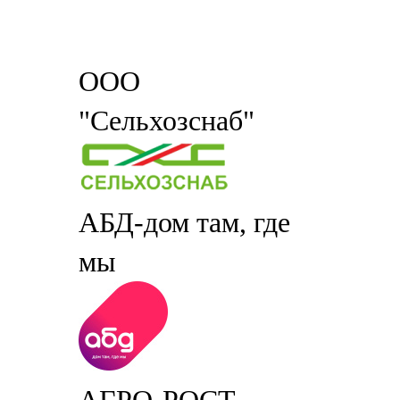
ООО
"Сельхозснаб"
АБД-дом там, где
мы