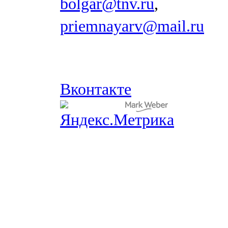
bolgar@tnv.ru
,
priemnayarv@mail.ru
Вконтакте