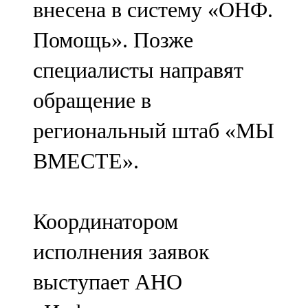
внесена в систему «ОНФ.
91,0 FM
Помощь». Позже
Шәмәрдән
специалисты направят
102,3 FM
обращение в
Яңа чишмә
региональный штаб «МЫ
107,0 FM
ВМЕСТЕ».
Яр Чаллы
105,5 FM
Координатором
исполнения заявок
выступает АНО