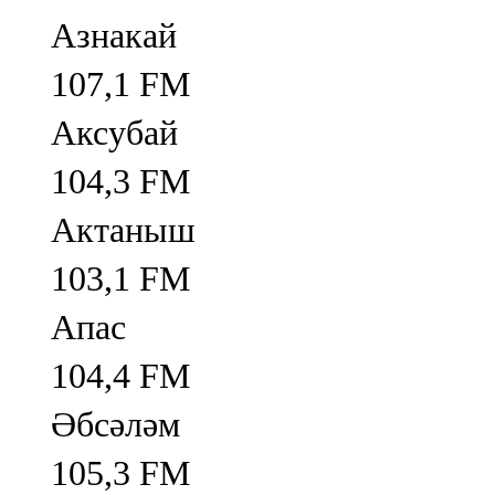
Азнакай
107,1 FM
Аксубай
104,3 FM
Актаныш
103,1 FM
Апас
104,4 FM
Әбсәләм
105,3 FM