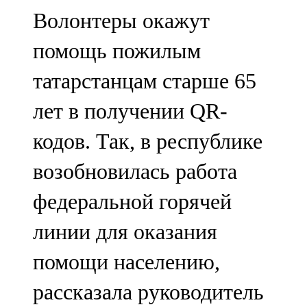
Мамадыш
Волонтеры окажут
106,2 FM
помощь пожилым
Минзәлә
татарстанцам старше 65
107,3 FM
лет в получении QR-
Мөслим
кодов. Так, в республике
100,0 FM
возобновилась работа
Нурлат
федеральной горячей
104,7 FM
линии для оказания
Олы Әтнә
помощи населению,
71,42 FM
рассказала руководитель
Сарман