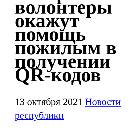
волонтеры
Казан
окажут
91,5 FM
помощь
Кайбыч
пожилым в
106,1 FM
получении
Кама тамагы
QR-кодов
71,51 FM
Кукмара
107,9 FM
13 октября 2021
Новости
Лениногорский
республики
102,1 FM