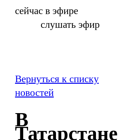
Болгар
сейчас в эфире
106,0 FM
слушать эфир
Бөгелмә
101,7 FM
Буа
100,3 FM
Вернуться к списку
Зәй
новостей
106,6 FM
В
Кадыбаш
Татарстане
105,2 FM