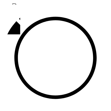
Әлмәт
92,9 FM
Базарлы матак
107,1 FM
Балык бистәсе
104,9 FM
Баулы
107,5 FM
Биләр
101,7 FM