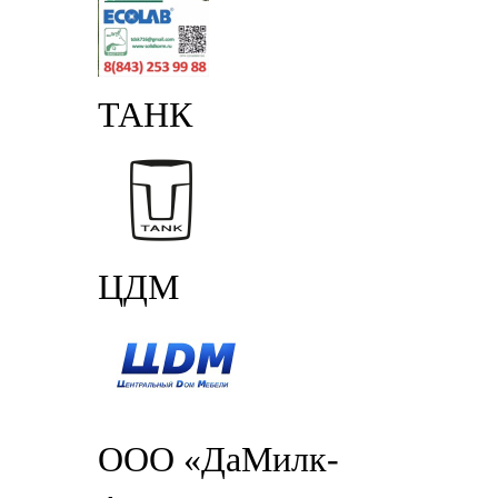
ТАНК
ЦДМ
ООО «ДаМилк-