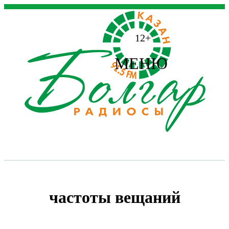
12+
МЕНЮ
частоты вещаний