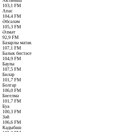
Актаныш
103,1 FM
Апас
104,4 FM
Әбсәләм
105,3 FM
Әлмәт
92,9 FM
Базарлы матак
107,1 FM
Балык бистәсе
104,9 FM
Баулы
107,5 FM
Биләр
101,7 FM
Болгар
106,0 FM
Бөгелмә
101,7 FM
Буа
100,3 FM
Зәй
106,6 FM
Кадыбаш