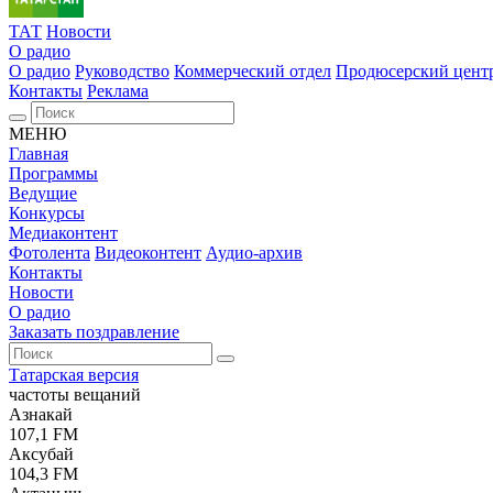
ТАТ
Новости
О радио
О радио
Руководство
Коммерческий отдел
Продюсерский цент
Контакты
Реклама
МЕНЮ
Главная
Программы
Ведущие
Конкурсы
Медиаконтент
Фотолента
Видеоконтент
Аудио-архив
Контакты
Новости
О радио
Заказать поздравление
Татарская версия
частоты вещаний
Азнакай
107,1 FM
Аксубай
104,3 FM