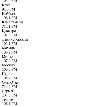
105,2 FM
Казан
91,5 FM
Кайбыч
106,1 FM
Кама тамагы
71,51 FM
Кукмара
107,9 FM
Лениногорский
102,1 FM
Мамадыш
106,2 FM
Минзәлә
107,3 FM
Мөслим
100,0 FM
Нурлат
104,7 FM
Олы Әтнә
71,42 FM
Сарман
107,8 FM
Теләче
106,1 FM