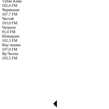
Түбән Кама
102,6 FM
Чирмешән
107,7 FM
Чистай
103,0 FM
Чүпрәле
91,0 FM
Шәмәрдән
102,3 FM
Яңа чишмә
107,0 FM
Яр Чаллы
105,5 FM