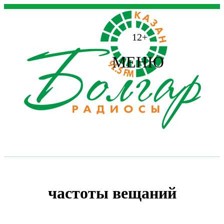
12+
МЕНЮ
частоты вещаний