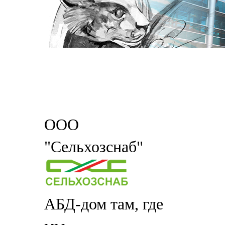
ООО
"Сельхозснаб"
АБД-дом там, где