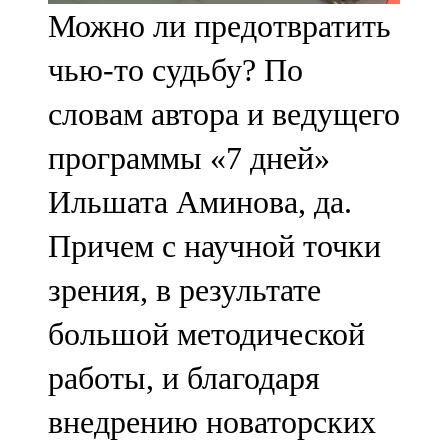
Можно ли предотвратить
107,8 FM
чью-то судьбу? По
Теләче
словам автора и ведущего
106,1 FM
программы «7 дней»
Түбән Кама
Ильшата Аминова, да.
102,6 FM
Причем с научной точки
Чирмешән
зрения, в результате
107,7 FM
большой методической
Чистай
работы, и благодаря
103,0 FM
внедрению новаторских
Чүпрәле