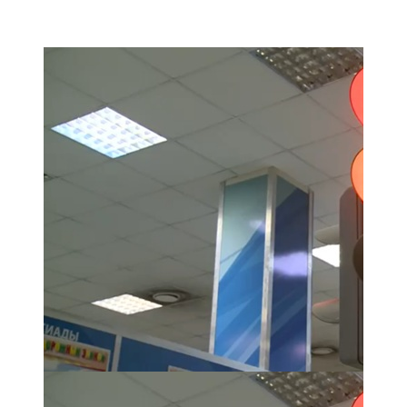
Мамадыш
106,2 FM
Минзәлә
107,3 FM
Мөслим
100,0 FM
Нурлат
104,7 FM
Олы Әтнә
71,42 FM
Сарман