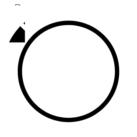
Әлмәт
92,9 FM
Базарлы матак
107,1 FM
Балык бистәсе
104,9 FM
Баулы
107,5 FM
Биләр
101,7 FM