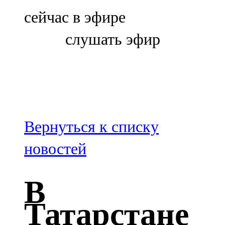
Болгар
сейчас в эфире
106,0 FM
слушать эфир
Бөгелмә
101,7 FM
Буа
100,3 FM
Вернуться к списку
Зәй
новостей
106,6 FM
В
Кадыбаш
Татарстане
105,2 FM