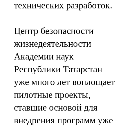
технических разработок.
91,0 FM
Шәмәрдән
Центр безопасности
102,3 FM
жизнедеятельности
Яңа чишмә
Академии наук
107,0 FM
Республики Татарстан
Яр Чаллы
уже много лет воплощает
105,5 FM
пилотные проекты,
ставшие основой для
внедрения программ уже