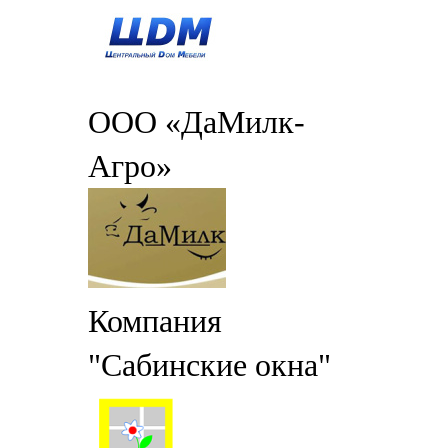
ООО «ДаМилк-
Агро»
Компания
"Сабинские окна"