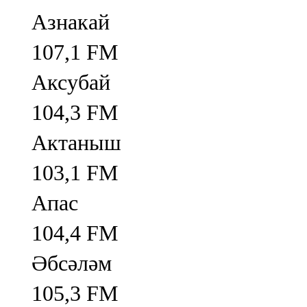
Азнакай
107,1 FM
Аксубай
104,3 FM
Актаныш
103,1 FM
Апас
104,4 FM
Әбсәләм
105,3 FM