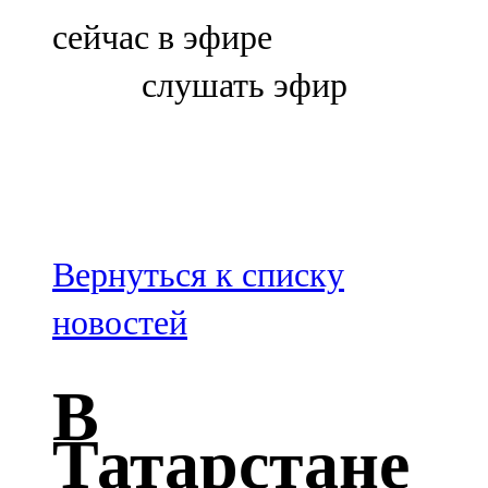
Болгар
сейчас в эфире
106,0 FM
слушать эфир
Бөгелмә
101,7 FM
Буа
100,3 FM
Вернуться к списку
Зәй
новостей
106,6 FM
В
Кадыбаш
Татарстане
105,2 FM