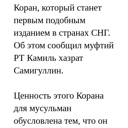
Коран, который станет
107,8 FM
первым подобным
Теләче
изданием в странах СНГ.
106,1 FM
Об этом сообщил муфтий
Түбән Кама
РТ Камиль хазрат
102,6 FM
Самигуллин.
Чирмешән
107,7 FM
Ценность этого Корана
Чистай
для мусульман
103,0 FM
обусловлена тем, что он
Чүпрәле