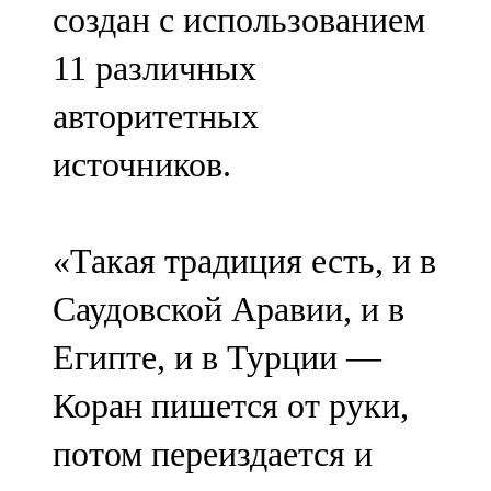
создан с использованием
91,0 FM
11 различных
Шәмәрдән
авторитетных
102,3 FM
источников.
Яңа чишмә
107,0 FM
«Такая традиция есть, и в
Яр Чаллы
Саудовской Аравии, и в
105,5 FM
Египте, и в Турции —
Коран пишется от руки,
потом переиздается и