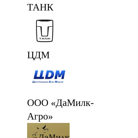
ТАНК
ЦДМ
ООО «ДаМилк-
Агро»