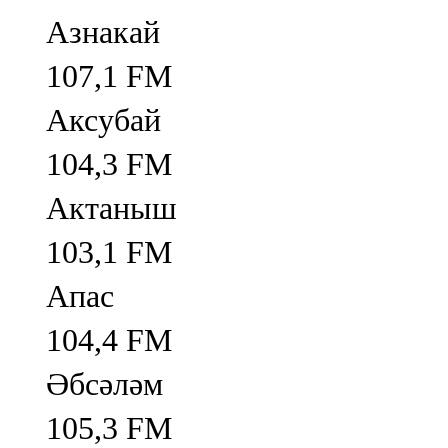
Азнакай
107,1 FM
Аксубай
104,3 FM
Актаныш
103,1 FM
Апас
104,4 FM
Әбсәләм
105,3 FM