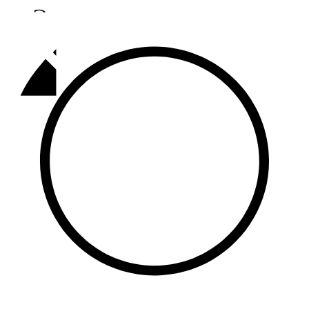
Әлмәт
92,9 FM
Базарлы матак
107,1 FM
Балык бистәсе
104,9 FM
Баулы
107,5 FM
Биләр
101,7 FM