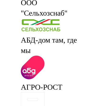
ООО
"Сельхозснаб"
АБД-дом там, где
мы
АГРО-РОСТ