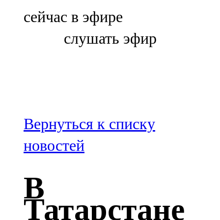
Болгар
сейчас в эфире
106,0 FM
слушать эфир
Бөгелмә
101,7 FM
Буа
100,3 FM
Вернуться к списку
Зәй
новостей
106,6 FM
В
Кадыбаш
Татарстане
105,2 FM