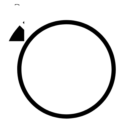
Әлмәт
92,9 FM
Базарлы матак
107,1 FM
Балык бистәсе
104,9 FM
Баулы
107,5 FM
Биләр
101,7 FM