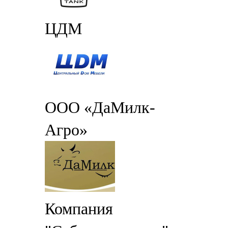
ЦДМ
ООО «ДаМилк-
Агро»
Компания