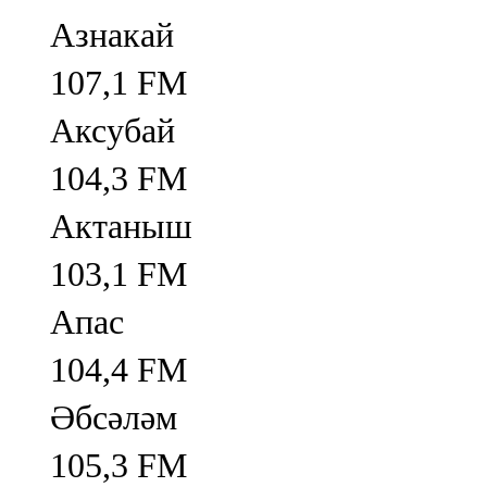
Азнакай
107,1 FM
Аксубай
104,3 FM
Актаныш
103,1 FM
Апас
104,4 FM
Әбсәләм
105,3 FM