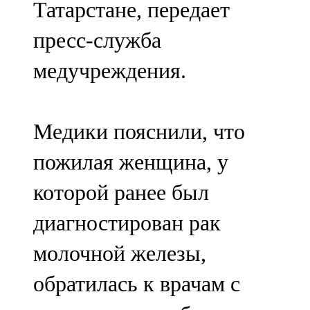
Татарстане, передает
91,0 FM
пресс-служба
Шәмәрдән
медучреждения.
102,3 FM
Яңа чишмә
Медики пояснили, что
107,0 FM
пожилая женщина, у
Яр Чаллы
которой ранее был
105,5 FM
диагностирован рак
молочной железы,
обратилась к врачам с