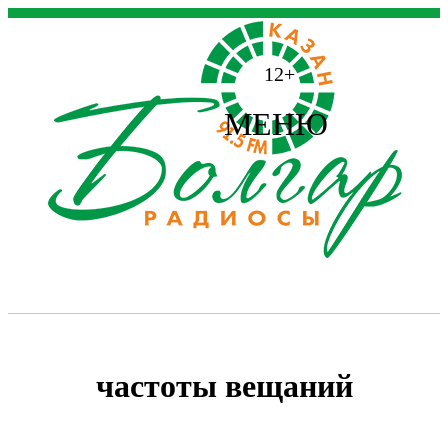
12+
МЕНЮ
частоты вещаний