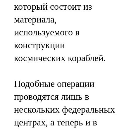
который состоит из
107,8 FM
материала,
Теләче
используемого в
106,1 FM
конструкции
Түбән Кама
космических кораблей.
102,6 FM
Чирмешән
Подобные операции
107,7 FM
проводятся лишь в
Чистай
нескольких федеральных
103,0 FM
центрах, а теперь и в
Чүпрәле