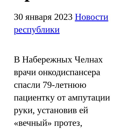
Мамадыш
106,2 FM
30 января 2023
Новости
Минзәлә
республики
107,3 FM
Мөслим
В Набережных Челнах
100,0 FM
врачи онкодиспансера
Нурлат
спасли 79-летнюю
104,7 FM
пациентку от ампутации
Олы Әтнә
руки, установив ей
71,42 FM
«вечный» протез,
Сарман