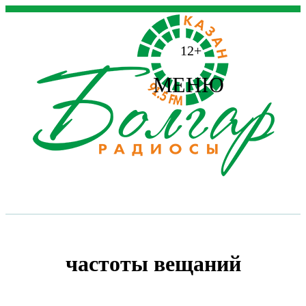
12+
МЕНЮ
частоты вещаний