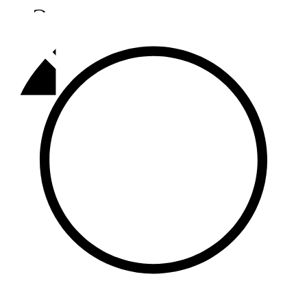
Әлмәт
92,9 FM
Базарлы матак
107,1 FM
Балык бистәсе
104,9 FM
Баулы
107,5 FM
Биләр
101,7 FM