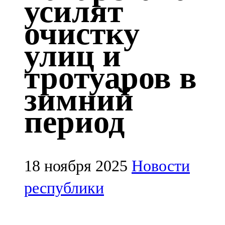
усилят
Казан
очистку
91,5 FM
улиц и
Кайбыч
тротуаров в
106,1 FM
зимний
Кама тамагы
период
71,51 FM
Кукмара
107,9 FM
18 ноября 2025
Новости
Лениногорский
республики
102,1 FM