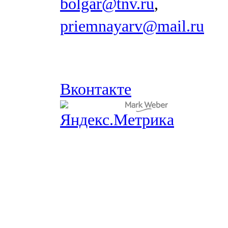
bolgar@tnv.ru
,
priemnayarv@mail.ru
Вконтакте