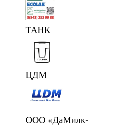
ТАНК
ЦДМ
ООО «ДаМилк-