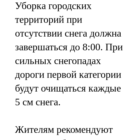
Уборка городских
91,0 FM
территорий при
Шәмәрдән
отсутствии снега должна
102,3 FM
завершаться до 8:00. При
Яңа чишмә
сильных снегопадах
107,0 FM
дороги первой категории
Яр Чаллы
будут очищаться каждые
105,5 FM
5 см снега.
Жителям рекомендуют