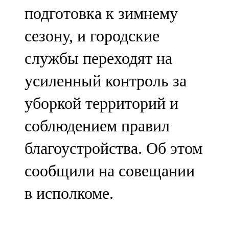
подготовка к зимнему
107,8 FM
сезону, и городские
Теләче
службы переходят на
106,1 FM
усиленный контроль за
Түбән Кама
уборкой территорий и
102,6 FM
соблюдением правил
Чирмешән
благоустройства. Об этом
107,7 FM
сообщили на совещании
Чистай
в исполкоме.
103,0 FM
Чүпрәле