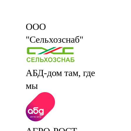
ООО
"Сельхозснаб"
АБД-дом там, где
мы