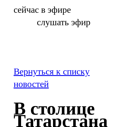
Болгар
сейчас в эфире
106,0 FM
слушать эфир
Бөгелмә
101,7 FM
Буа
100,3 FM
Вернуться к списку
Зәй
новостей
106,6 FM
В столице
Кадыбаш
Татарстана
105,2 FM