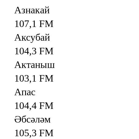
Азнакай
107,1 FM
Аксубай
104,3 FM
Актаныш
103,1 FM
Апас
104,4 FM
Әбсәләм
105,3 FM