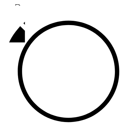
Әлмәт
92,9 FM
Базарлы матак
107,1 FM
Балык бистәсе
104,9 FM
Баулы
107,5 FM
Биләр
101,7 FM