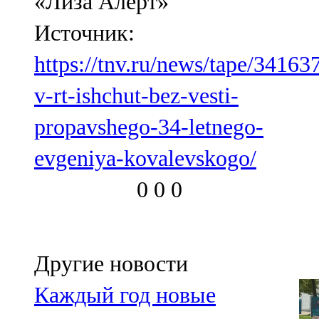
«Лиза Алерт»
Источник:
https://tnv.ru/news/tape/34163
v-rt-ishchut-bez-vesti-
propavshego-34-letnego-
evgeniya-kovalevskogo/
0
0
0
Другие новости
Каждый год новые