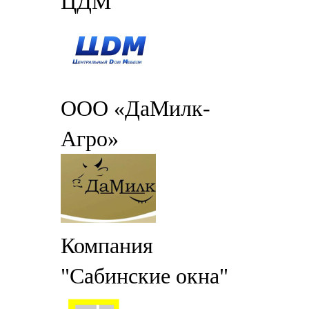
ЦДМ
ООО «ДаМилк-
Агро»
Компания
"Сабинские окна"