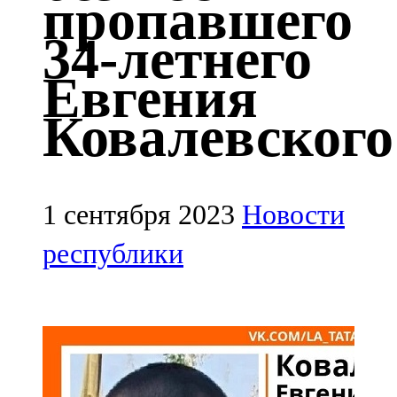
пропавшего
Казан
34-летнего
91,5 FM
Евгения
Кайбыч
Ковалевского
106,1 FM
Кама тамагы
71,51 FM
1 сентября 2023
Новости
Кукмара
республики
107,9 FM
Лениногорский
102,1 FM