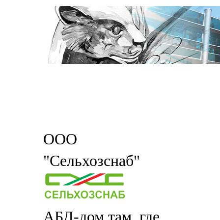
ООО
"Сельхозснаб"
АБД-дом там, где