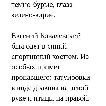
темно-бурые, глаза
91,0 FM
зелено-карие.
Шәмәрдән
102,3 FM
Евгений Ковалевский
Яңа чишмә
был одет в синий
107,0 FM
спортивный костюм. Из
Яр Чаллы
особых примет
105,5 FM
пропавшего: татуировки
в виде дракона на левой
руке и птицы на правой.