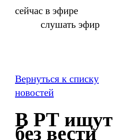
Болгар
сейчас в эфире
106,0 FM
слушать эфир
Бөгелмә
101,7 FM
Буа
100,3 FM
Вернуться к списку
Зәй
новостей
106,6 FM
В РТ ищут
Кадыбаш
без вести
105,2 FM