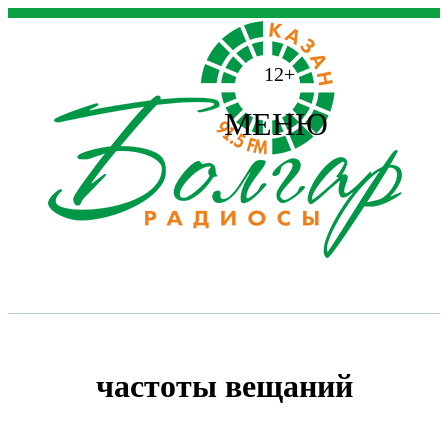
12+
МЕНЮ
частоты вещаний