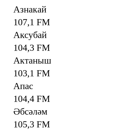
Азнакай
107,1 FM
Аксубай
104,3 FM
Актаныш
103,1 FM
Апас
104,4 FM
Әбсәләм
105,3 FM