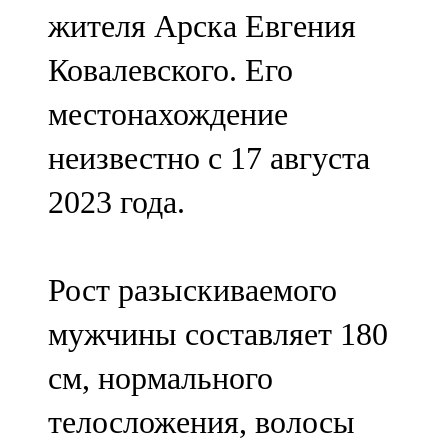
жителя Арска Евгения
107,8 FM
Ковалевского. Его
Теләче
местонахождение
106,1 FM
неизвестно с 17 августа
Түбән Кама
2023 года.
102,6 FM
Чирмешән
Рост разыскиваемого
107,7 FM
мужчины составляет 180
Чистай
см, нормального
103,0 FM
телосложения, волосы
Чүпрәле